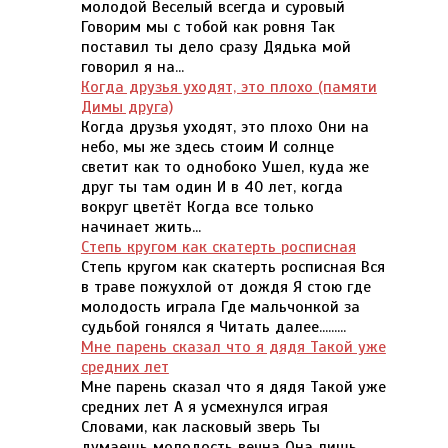
молодой Веселый всегда и суровый
Говорим мы с тобой как ровня Так
поставил ты дело сразу Дядька мой
говорил я на...
Когда друзья уходят, это плохо (памяти
Димы друга)
Когда друзья уходят, это плохо Они на
небо, мы же здесь стоим И солнце
светит как то однобоко Ушел, куда же
друг ты там один И в 40 лет, когда
вокруг цветёт Когда все только
начинает жить...
Степь кругом как скатерть росписная
Степь кругом как скатерть росписная Вся
в траве пожухлой от дождя Я стою где
молодость играла Где мальчонкой за
судьбой гонялся я Читать далее.........
Мне парень сказал что я дядя Такой уже
средних лет
Мне парень сказал что я дядя Такой уже
средних лет А я усмехнулся играя
Словами, как ласковый зверь Ты
думаешь молодость вечна Она лишь