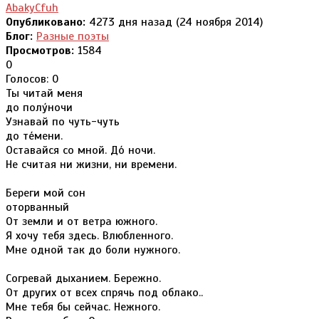
AbakyCfuh
Опубликовано:
4273 дня назад (24 ноября 2014)
Блог:
Разные поэты
Просмотров:
1584
0
Голосов: 0
Ты читай меня
до полу́ночи
Узнавай по чуть-чуть
до те́мени.
Оставайся со мной. До́ ночи.
Не считая ни жизни, ни времени.
Береги мой сон
оторванный
От земли и от ветра южного.
Я хочу тебя здесь. Влюбленного.
Мне одной так до боли нужного.
Согревай дыханием. Бережно.
От других от всех спрячь под облако..
Мне тебя бы сейчас. Нежного.