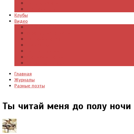
Цитаты из книг
Что почитать
Клубы
Видео
Отдых для души
Учебные материалы
Детский уголок
Прямая речь
Культурный мир
Хроники истории
Общество и люди
Главная
Журналы
Разные поэты
Ты читай меня до полу ночи 