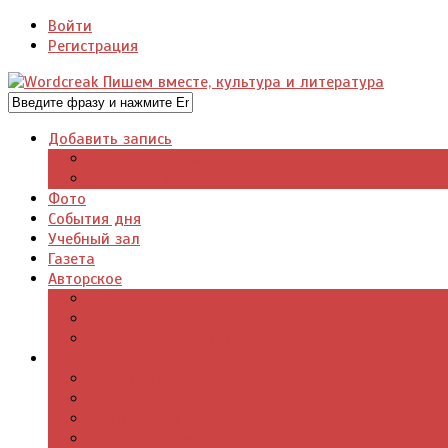
Войти
Регистрация
Добавить запись
Добавить видео
Добавить фото
Фото
События дня
Учебный зал
Газета
Авторское
Авторская поэзия
Авторский юмор
Авторское для детей
Журналы
Поэзия стихи
Проза, книги
Драматургия
Детские книги