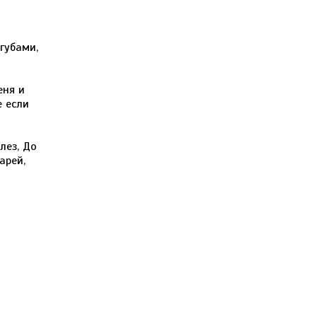
губами,
еня и
е если
лез, До
арей,