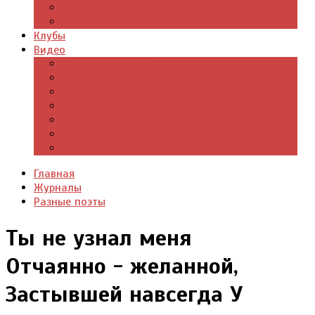
Цитаты из книг
Что почитать
Клубы
Видео
Отдых для души
Учебные материалы
Детский уголок
Прямая речь
Культурный мир
Хроники истории
Общество и люди
Главная
Журналы
Разные поэты
Ты не узнал меня
Отчаянно - желанной,
Застывшей навсегда У