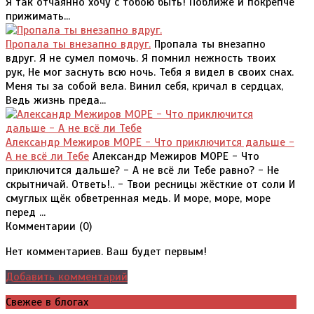
Я так отчаянно хочу с тобою быть! Поближе и покрепче
прижимать...
Пропала ты внезапно вдруг.
Пропала ты внезапно
вдруг. Я не сумел помочь. Я помнил нежность твоих
рук, Не мог заснуть всю ночь. Тебя я видел в своих снах.
Меня ты за собой вела. Винил себя, кричал в сердцах,
Ведь жизнь преда...
Александр Межиров МОРЕ - Что приключится дальше -
А не всё ли Тебе
Александр Межиров МОРЕ - Что
приключится дальше? - А не всё ли Тебе равно? - Не
скрытничай. Ответь!.. - Твои ресницы жёсткие от соли И
смуглых щёк обветренная медь. И море, море, море
перед ...
Комментарии (
0
)
Нет комментариев. Ваш будет первым!
Добавить комментарий
Свежее в блогах