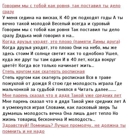
Говорим мы с тобой как ровня, так поставил ты дело
сразу
У меня седина на висках, К 40 уж подходят годы А ты
вечно такой молодой Веселый всегда и суровый
Говорим мы с тобой как ровня Так поставил ты дело
сразу Дядька мой говорил я на...
Когда друзья уходят, это плохо (памяти Димы друга)
Когда друзья уходят, это плохо Они на небо, мы же
здесь стоим И солнце светит как то однобоко Ушел,
куда же друг ты там один И в 40 лет, когда вокруг
цветёт Когда все только начинает жить...
Степь кругом как скатерть росписная
Степь кругом как скатерть росписная Вся в траве
пожухлой от дождя Я стою где молодость играла Где
мальчонкой за судьбой гонялся я Читать далее.........
Мне парень сказал что я дядя Такой уже средних лет
Мне парень сказал что я дядя Такой уже средних лет А
я усмехнулся играя Словами, как ласковый зверь Ты
думаешь молодость вечна Она лишь дает тепло Но
жизнь товарищ бесконечна И молодость...
Здравствуй! Помнишь? Лучше промолчу.. не должна ты
помнить и не надо