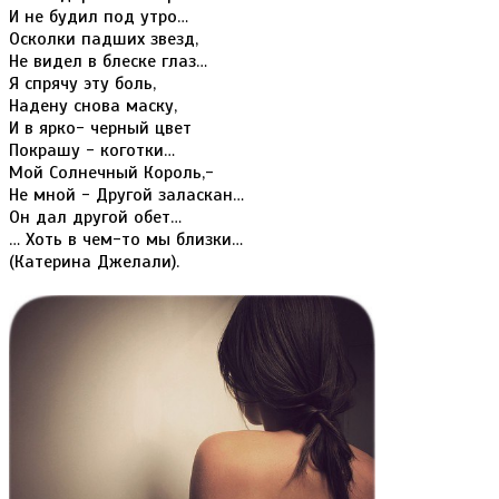
И не будил под утро…
Осколки падших звезд,
Не видел в блеске глаз…
Я спрячу эту боль,
Надену снова маску,
И в ярко- черный цвет
Покрашу - коготки…
Мой Солнечный Король,-
Не мной - Другой заласкан…
Он дал другой обет…
… Хоть в чем-то мы близки…
(Катерина Джелали).