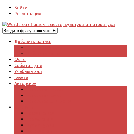
Войти
Регистрация
Добавить запись
Добавить видео
Добавить фото
Фото
События дня
Учебный зал
Газета
Авторское
Авторская поэзия
Авторский юмор
Авторское для детей
Журналы
Поэзия стихи
Проза, книги
Драматургия
Детские книги