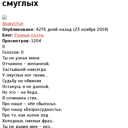
смуглых
AbakyCfuh
Опубликовано:
4276 дней назад (23 ноября 2014)
Блог:
Разные поэты
Просмотров:
1204
0
Голосов: 0
Ты не узнал меня:
Отчаянно - желанной,
Застывшей навсегда
У смуглых ног твоих…
Судьбу не обвиняя
Останусь я не данной,
Но это - не беда..
Я сочинила стих…
Про наше – «Не сбылось»,
Про нашу «Безрассудность»,
Про то, как колок лед
Холодных, смелых фраз…
Ты не дарил мне - роз…