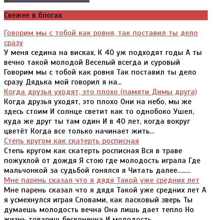
Свежее в блогах
Говорим мы с тобой как ровня, так поставил ты дело
сразу
У меня седина на висках, К 40 уж подходят годы А ты
вечно такой молодой Веселый всегда и суровый
Говорим мы с тобой как ровня Так поставил ты дело
сразу Дядька мой говорил я на...
Когда друзья уходят, это плохо (памяти Димы друга)
Когда друзья уходят, это плохо Они на небо, мы же
здесь стоим И солнце светит как то однобоко Ушел,
куда же друг ты там один И в 40 лет, когда вокруг
цветёт Когда все только начинает жить...
Степь кругом как скатерть росписная
Степь кругом как скатерть росписная Вся в траве
пожухлой от дождя Я стою где молодость играла Где
мальчонкой за судьбой гонялся я Читать далее.........
Мне парень сказал что я дядя Такой уже средних лет
Мне парень сказал что я дядя Такой уже средних лет А
я усмехнулся играя Словами, как ласковый зверь Ты
думаешь молодость вечна Она лишь дает тепло Но
жизнь товарищ бесконечна И молодость...