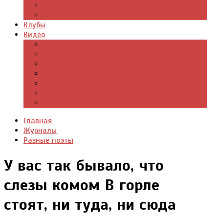
Цитаты из книг
Что почитать
Клубы
Видео
Отдых для души
Учебные материалы
Детский уголок
Прямая речь
Культурный мир
Хроники истории
Общество и люди
Главная
Журналы
Разные поэты
У вас так бывало, что
слезы комом В горле
стоят, ни туда, ни сюда