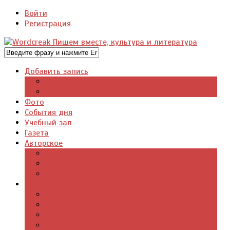
Войти
Регистрация
Добавить запись
Добавить видео
Добавить фото
Фото
События дня
Учебный зал
Газета
Авторское
Авторская поэзия
Авторский юмор
Авторское для детей
Журналы
Поэзия стихи
Проза, книги
Драматургия
Детские книги