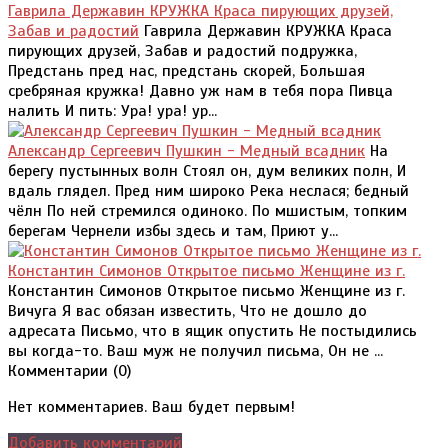
Гаврила Державин КРУЖКА Краса пирующих друзей,
Забав и радостий
Гаврила Державин КРУЖКА Краса
пирующих друзей, Забав и радостий подружка,
Предстань пред нас, предстань скорей, Большая
сребряная кружка! Давно уж нам в тебя пора Пивца
налить И пить: Ура! ура! ур...
Александр Сергеевич Пушкин - Медный всадник
На
берегу пустынных волн Стоял он, дум великих полн, И
вдаль глядел. Пред ним широко Река неслася; бедный
чёлн По ней стремился одиноко. По мшистым, топким
берегам Чернели избы здесь и там, Приют у...
Константин Симонов Открытое письмо Женщине из г.
Константин Симонов Открытое письмо Женщине из г.
Вичуга Я вас обязан известить, Что не дошло до
адресата Письмо, что в ящик опустить Не постыдились
вы когда-то. Ваш муж не получил письма, Он не ...
Комментарии (
0
)
Нет комментариев. Ваш будет первым!
Добавить комментарий