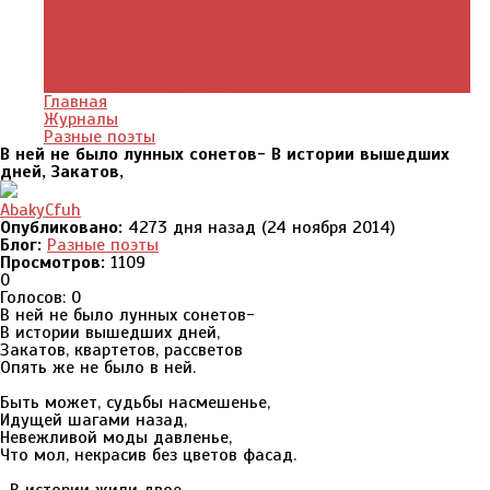
Детский уголок
Прямая речь
Культурный мир
Хроники истории
Общество и люди
Главная
Журналы
Разные поэты
В ней не было лунных сонетов- В истории вышедших
дней, Закатов,
AbakyCfuh
Опубликовано:
4273 дня назад (24 ноября 2014)
Блог:
Разные поэты
Просмотров:
1109
0
Голосов: 0
В ней не было лунных сонетов-
В истории вышедших дней,
Закатов, квартетов, рассветов
Опять же не было в ней.
Быть может, судьбы насмешенье,
Идущей шагами назад,
Невежливой моды давленье,
Что мол, некрасив без цветов фасад.