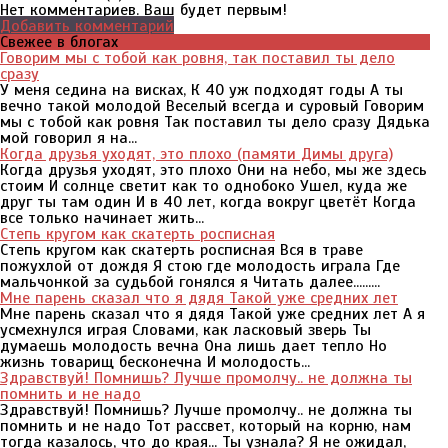
Нет комментариев. Ваш будет первым!
Добавить комментарий
Свежее в блогах
Говорим мы с тобой как ровня, так поставил ты дело
сразу
У меня седина на висках, К 40 уж подходят годы А ты
вечно такой молодой Веселый всегда и суровый Говорим
мы с тобой как ровня Так поставил ты дело сразу Дядька
мой говорил я на...
Когда друзья уходят, это плохо (памяти Димы друга)
Когда друзья уходят, это плохо Они на небо, мы же здесь
стоим И солнце светит как то однобоко Ушел, куда же
друг ты там один И в 40 лет, когда вокруг цветёт Когда
все только начинает жить...
Степь кругом как скатерть росписная
Степь кругом как скатерть росписная Вся в траве
пожухлой от дождя Я стою где молодость играла Где
мальчонкой за судьбой гонялся я Читать далее.........
Мне парень сказал что я дядя Такой уже средних лет
Мне парень сказал что я дядя Такой уже средних лет А я
усмехнулся играя Словами, как ласковый зверь Ты
думаешь молодость вечна Она лишь дает тепло Но
жизнь товарищ бесконечна И молодость...
Здравствуй! Помнишь? Лучше промолчу.. не должна ты
помнить и не надо
Здравствуй! Помнишь? Лучше промолчу.. не должна ты
помнить и не надо Тот рассвет, который на корню, нам
тогда казалось, что до края... Ты узнала? Я не ожидал,