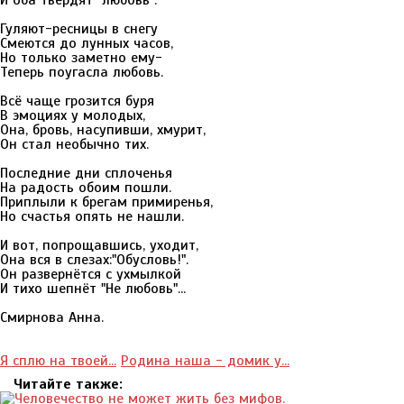
И оба твердят "любовь".
Гуляют-ресницы в снегу
Смеются до лунных часов,
Но только заметно ему-
Теперь поугасла любовь.
Всё чаще грозится буря
В эмоциях у молодых,
Она, бровь, насупивши, хмурит,
Он стал необычно тих.
Последние дни сплоченья
На радость обоим пошли.
Приплыли к брегам примиренья,
Но счастья опять не нашли.
И вот, попрощавшись, уходит,
Она вся в слезах:"Обусловь!".
Он развернётся с ухмылкой
И тихо шепнёт "Не любовь"...
Смирнова Анна.
Я сплю на твоей...
Родина наша - домик у...
Читайте также: