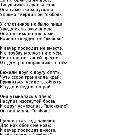
...В истории жили двое,
Тянувшихся серости снов,
Она самотёком пускала,
Упрямо твердил он "любовь".
У сплетников не было пищи,
Увидя их за руку вновь,
Она пожимала плечами,
Наивно твердил он "любовь"
И вечер проводят не вместе,
И в трубку молчат ни о чём,
Но стало не так ей пресно,
От дум, растворившихся в нём.
Бежали друг к другу опять,
Чуть ссора граничила край:
Прижаться, увидеть, обнять-
И худо и бедно, но рай.
Она утыкалась в плечо,
Насупив изогнутой бровь,
И вдруг усмехалась "влечение",
Он поправлял "любовь"
Прошёл так год, наверно.
Для них обоих не новь:
И вечер проводят вместе,