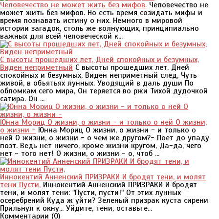
Человечество не может жить без мифов.
Человечество не
может жить без мифов. Но есть время созидать мифы и
время познавать истину о них. Немного в мировой
истории загадок, столь же волнующих, принципиально
важных для всей человеческой к...
С высоты прошедших лет, Дней спокойных и безумных,
Виден неприметный
С высоты прошедших лет, Дней
спокойных и безумных, Виден неприметный след, Чуть
живой, в объятьях лунных. Уводящий в даль души По
обломкам сего мира, Он теряется во ржи Тихой дудочкой
сатира. Он ...
Юнна Мориц О жизни, о жизни - и только о ней О жизни,
о жизни -
Юнна Мориц О жизни, о жизни - и только о
ней О жизни, о жизни - о чем же другом?- Поет до упаду
поэт. Ведь нет ничего, кроме жизни кругом, Да-да, чего
нет - того нет! О жизни, о жизни - о, чтоб ...
Иннокентий Анненский ПРИЗРАКИ И бродят тени, и молят
тени Пусти,
Иннокентий Анненский ПРИЗРАКИ И бродят
тени, и молят тени: "Пусти, пусти!" От этих лунных
осеребрений Куда ж уйти? Зеленый призрак куста сирени
Прильнул к окну... Уйдите, тени, оставьте...
Комментарии (
0
)