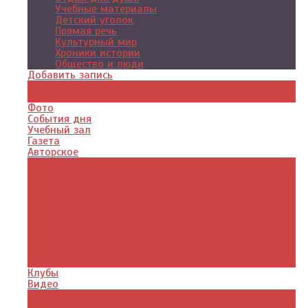
Учебные материалы
Детский уголок
Прямая речь
Культурный мир
Хроники истории
Общество и люди
Добавить запись
Добавить видео
Добавить фото
Фото
События дня
Учебный зал
Газета
Авторское
Авторская поэзия
Авторский юмор
Авторское для детей
Журналы
Поэзия стихи
Проза, книги
Драматургия
Детские книги
Цитаты из книг
Что почитать
Клубы
Видео
Отдых для души
Учебные материалы