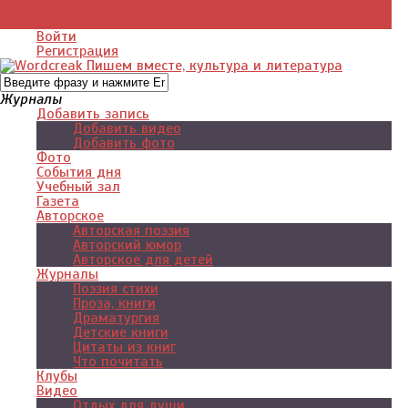
Войти
Регистрация
Войти
Регистрация
Журналы
Добавить запись
Добавить видео
Добавить фото
Фото
События дня
Учебный зал
Газета
Авторское
Авторская поэзия
Авторский юмор
Авторское для детей
Журналы
Поэзия стихи
Проза, книги
Драматургия
Детские книги
Цитаты из книг
Что почитать
Клубы
Видео
Отдых для души