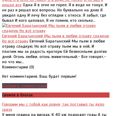
решал все
Одна Я в огне не горел, Я в воде не тонул, И
не раз я решал все вопросы. Но буквально на днях Я
увидел одну И лечу без оглядки с откоса. Я забыл, где
бывал И кого целовал, Я не помню, кто сколько...
Евгений Баратынский Мы пьем в любви отраву сладкую
Но всё отраву
Евгений Баратынский Мы пьем в любви
отраву сладкую; Но всё отраву пьем мы в ней, И
платим мы за радость краткую Ей безвесельем долгих
дней. Огонь любви, огонь живительный,- Все говорят,-
но что мы...
Комментарии (
0
)
Нет комментариев. Ваш будет первым!
Добавить комментарий
Свежее в блогах
Говорим мы с тобой как ровня, так поставил ты дело
сразу
У меня седина на висках, К 40 уж подходят годы А ты