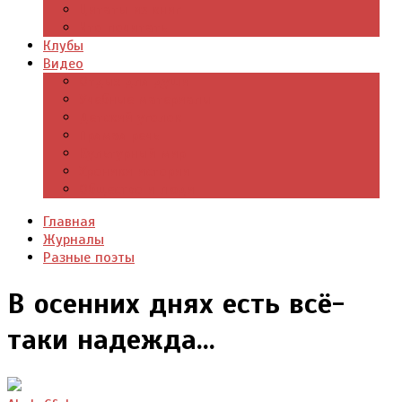
Цитаты из книг
Что почитать
Клубы
Видео
Отдых для души
Учебные материалы
Детский уголок
Прямая речь
Культурный мир
Хроники истории
Общество и люди
Главная
Журналы
Разные поэты
В осенних днях есть всё-
таки надежда...