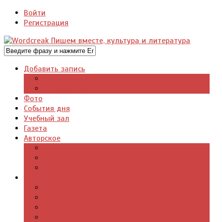
Войти
Регистрация
Добавить запись
Добавить видео
Добавить фото
Фото
События дня
Учебный зал
Газета
Авторское
Авторская поэзия
Авторский юмор
Авторское для детей
Журналы
Поэзия стихи
Проза, книги
Драматургия
Детские книги