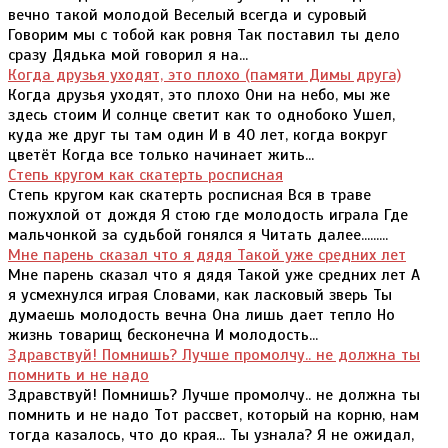
вечно такой молодой Веселый всегда и суровый
Говорим мы с тобой как ровня Так поставил ты дело
сразу Дядька мой говорил я на...
Когда друзья уходят, это плохо (памяти Димы друга)
Когда друзья уходят, это плохо Они на небо, мы же
здесь стоим И солнце светит как то однобоко Ушел,
куда же друг ты там один И в 40 лет, когда вокруг
цветёт Когда все только начинает жить...
Степь кругом как скатерть росписная
Степь кругом как скатерть росписная Вся в траве
пожухлой от дождя Я стою где молодость играла Где
мальчонкой за судьбой гонялся я Читать далее.........
Мне парень сказал что я дядя Такой уже средних лет
Мне парень сказал что я дядя Такой уже средних лет А
я усмехнулся играя Словами, как ласковый зверь Ты
думаешь молодость вечна Она лишь дает тепло Но
жизнь товарищ бесконечна И молодость...
Здравствуй! Помнишь? Лучше промолчу.. не должна ты
помнить и не надо
Здравствуй! Помнишь? Лучше промолчу.. не должна ты
помнить и не надо Тот рассвет, который на корню, нам
тогда казалось, что до края... Ты узнала? Я не ожидал,