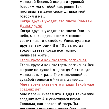
молодой Веселый всегда и суровый
Говорим мы с тобой как ровня Так
поставил ты дело сразу Дядька мой
говорил я на...
Когда друзья уходят, это плохо (памяти
Димы друга)
Когда друзья уходят, это плохо Они на
небо, мы же здесь стоим И солнце
светит как то однобоко Ушел, куда же
друг ты там один И в 40 лет, когда
вокруг цветёт Когда все только
начинает жить...
Степь кругом как скатерть росписная
Степь кругом как скатерть росписная Вся
в траве пожухлой от дождя Я стою где
молодость играла Где мальчонкой за
судьбой гонялся я Читать далее.........
Мне парень сказал что я дядя Такой уже
средних лет
Мне парень сказал что я дядя Такой уже
средних лет А я усмехнулся играя
Словами, как ласковый зверь Ты
думаешь молодость вечна Она лишь