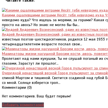
Читайте также:
Какими ошалевшими ветрами Несёт тебя неведомо куда Ч
неведомо куда? Что ищешь за морями, за горами? Какая с
просто на авось? Но знаю: не могло бы бы...
Андрей Андреевич Вознесенский, один из известных поэто
известных поэтов-шестидесятников, родился 12 мая 1933 го
четырнадцатилетнем возрасте послал свои...
Махинаторы жизни насущной Бросим кости, авось, повезет.
Пролетают над нами кукушки, Ты не слушай поганый их сч
глазами, Зарастут ли прошлог...
Очередной ненаствшей весной Город пульсирует за спино
спиной Мартом и тишиной. Светится ссадиной над губой Б
со мной. Солнце взберется троп...
Комментарии (
0
)
Нет комментариев. Ваш будет первым!
Добавить комментарий