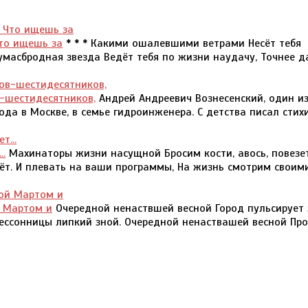
то ищешь за
* * * Какими ошалевшими ветрами Несёт тебя
умасбродная звезда Ведёт тебя по жизни наудачу, Точнее 
в-шестидесятников,
Андрей Андреевич Вознесенский, один и
да в Москве, в семье гидроинженера. С детства писал стихи
..
Махинаторы жизни насущной Бросим кости, авось, повезет.
ёт. И плевать на ваши программы, На жизнь смотрим своим
й Мартом и
Очередной ненаствшей весной Город пульсирует 
ессонницы липкий зной. Очередной ненаствашей весной Про