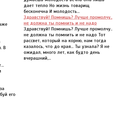
дает тепло Но жизнь товарищ
бесконечна И молодость...
Здравствуй! Помнишь? Лучше промолчу..
не должна ты помнить и не надо
даже
Здравствуй! Помнишь? Лучше промолчу..
не должна ты помнить и не надо Тот
рассвет, который на корню, нам тогда
з
казалось, что до края... Ты узнала? Я не
. В
ожидал, много лет, как будто день
вчерашний,...
..
и
за
буй его