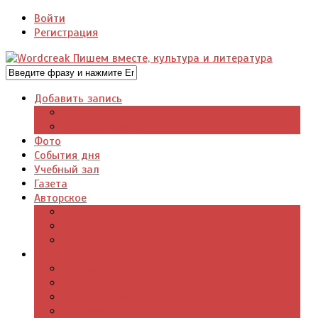
Войти
Регистрация
Добавить запись
Добавить видео
Добавить фото
Фото
События дня
Учебный зал
Газета
Авторское
Авторская поэзия
Авторский юмор
Авторское для детей
Журналы
Поэзия стихи
Проза, книги
Драматургия
Детские книги