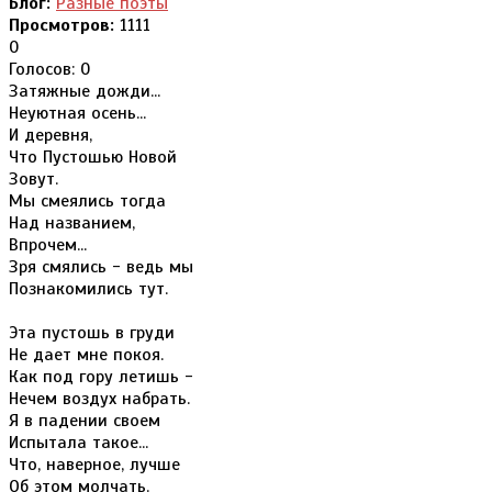
Блог:
Разные поэты
Просмотров:
1111
0
Голосов: 0
Затяжные дожди...
Неуютная осень...
И деревня,
Что Пустошью Новой
Зовут.
Мы смеялись тогда
Над названием,
Впрочем...
Зря смялись - ведь мы
Познакомились тут.
Эта пустошь в груди
Не дает мне покоя.
Как под гору летишь -
Нечем воздух набрать.
Я в падении своем
Испытала такое...
Что, наверное, лучше
Об этом молчать.