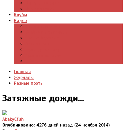
Цитаты из книг
Что почитать
Клубы
Видео
Отдых для души
Учебные материалы
Детский уголок
Прямая речь
Культурный мир
Хроники истории
Общество и люди
Главная
Журналы
Разные поэты
Затяжные дожди...
AbakyCfuh
Опубликовано:
4276 дней назад (24 ноября 2014)