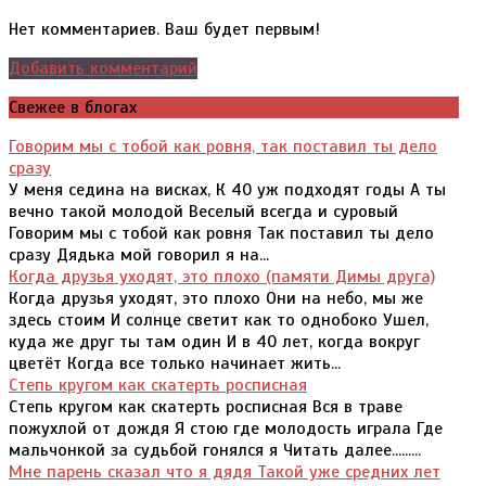
Нет комментариев. Ваш будет первым!
Добавить комментарий
Свежее в блогах
Говорим мы с тобой как ровня, так поставил ты дело
сразу
У меня седина на висках, К 40 уж подходят годы А ты
вечно такой молодой Веселый всегда и суровый
Говорим мы с тобой как ровня Так поставил ты дело
сразу Дядька мой говорил я на...
Когда друзья уходят, это плохо (памяти Димы друга)
Когда друзья уходят, это плохо Они на небо, мы же
здесь стоим И солнце светит как то однобоко Ушел,
куда же друг ты там один И в 40 лет, когда вокруг
цветёт Когда все только начинает жить...
Степь кругом как скатерть росписная
Степь кругом как скатерть росписная Вся в траве
пожухлой от дождя Я стою где молодость играла Где
мальчонкой за судьбой гонялся я Читать далее.........
Мне парень сказал что я дядя Такой уже средних лет