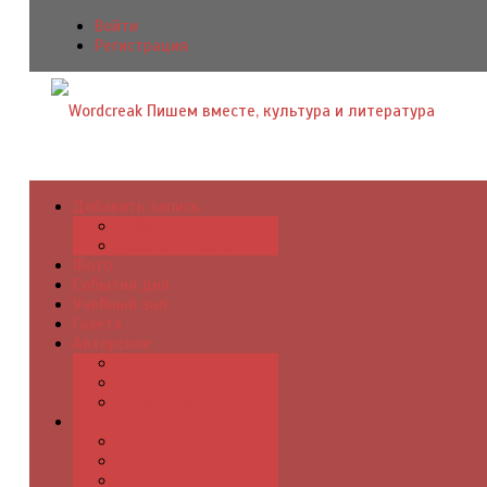
Войти
Регистрация
Добавить запись
Добавить видео
Добавить фото
Фото
События дня
Учебный зал
Газета
Авторское
Авторская поэзия
Авторский юмор
Авторское для детей
Журналы
Поэзия стихи
Проза, книги
Драматургия