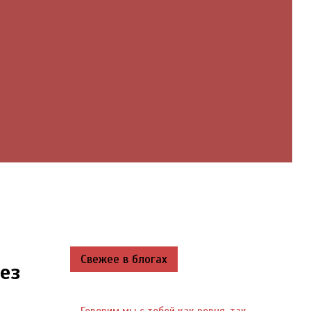
Свежее в блогах
ез
Говорим мы с тобой как ровня, так