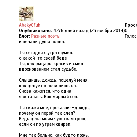
AbakyCfuh
Прос
Опубликовано:
4276 дней назад (23 ноября 2014)
0
Блог:
Разные поэты
Голос
и печали душа полна.
Ты сегодня с утра шумел.
о какой-то своей беде
Ты, как рыцарь, красив и смел
вдохновением стал судьбе.
Слышишь, дождь, поцелуй меня,
как целует в ночи лишь он.
Снова кажется, что одна
я осталась. Кошмарный сон.
Ты скажи мне, проказник-дождь,
почему он порой так слеп?
Ведь цена моим чувствам грош,
если он по утрам свиреп.
Мне так больно, как будто ложь,