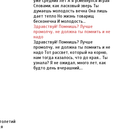
уже средних лет А я усмехнулся играя
Словами, как ласковый зверь Ты
думаешь молодость вечна Она лишь
дает тепло Но жизнь товарищ
бесконечна И молодость...
Здравствуй! Помнишь? Лучше
промолчу.. не должна ты помнить и не
надо
Здравствуй! Помнишь? Лучше
промолчу.. не должна ты помнить и не
надо Тот рассвет, который на корню,
нам тогда казалось, что до края... Ты
узнала? Я не ожидал, много лет, как
будто день вчерашний,...
столетий
 я