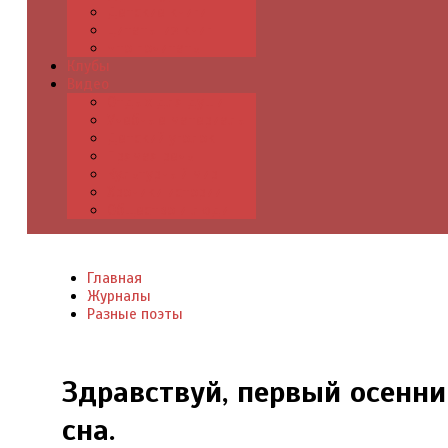
Детские книги
Цитаты из книг
Что почитать
Клубы
Видео
Отдых для души
Учебные материалы
Детский уголок
Прямая речь
Культурный мир
Хроники истории
Общество и люди
Главная
Журналы
Разные поэты
Здравствуй, первый осенни
сна.