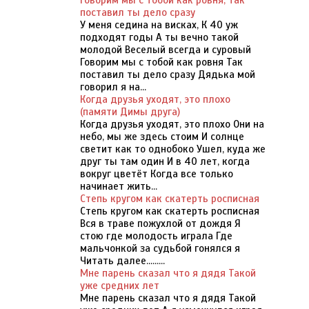
поставил ты дело сразу
У меня седина на висках, К 40 уж
подходят годы А ты вечно такой
молодой Веселый всегда и суровый
Говорим мы с тобой как ровня Так
поставил ты дело сразу Дядька мой
говорил я на...
Когда друзья уходят, это плохо
(памяти Димы друга)
Когда друзья уходят, это плохо Они на
небо, мы же здесь стоим И солнце
светит как то однобоко Ушел, куда же
друг ты там один И в 40 лет, когда
вокруг цветёт Когда все только
начинает жить...
Степь кругом как скатерть росписная
Степь кругом как скатерть росписная
Вся в траве пожухлой от дождя Я
стою где молодость играла Где
мальчонкой за судьбой гонялся я
Читать далее.........
Мне парень сказал что я дядя Такой
уже средних лет
Мне парень сказал что я дядя Такой