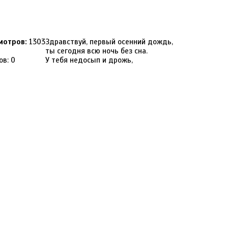
мотров:
1303
Здравствуй, первый осенний дождь,
ты сегодня всю ночь без сна.
ов: 0
У тебя недосып и дрожь,