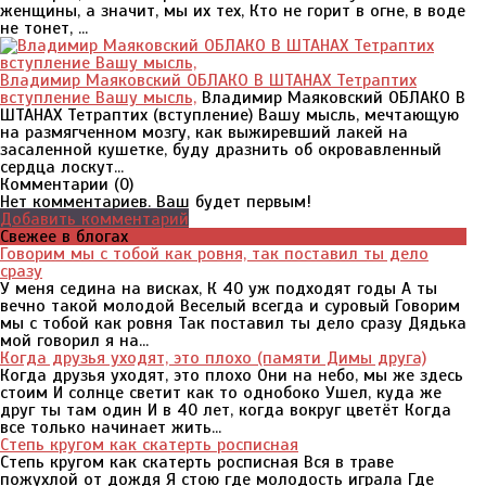
женщины, а значит, мы их тех, Кто не горит в огне, в воде
не тонет, ...
Владимир Маяковский ОБЛАКО В ШТАНАХ Тетраптих
вступление Вашу мысль,
Владимир Маяковский ОБЛАКО В
ШТАНАХ Тетраптих (вступление) Вашу мысль, мечтающую
на размягченном мозгу, как выжиревший лакей на
засаленной кушетке, буду дразнить об окровавленный
сердца лоскут...
Комментарии (
0
)
Нет комментариев. Ваш будет первым!
Добавить комментарий
Свежее в блогах
Говорим мы с тобой как ровня, так поставил ты дело
сразу
У меня седина на висках, К 40 уж подходят годы А ты
вечно такой молодой Веселый всегда и суровый Говорим
мы с тобой как ровня Так поставил ты дело сразу Дядька
мой говорил я на...
Когда друзья уходят, это плохо (памяти Димы друга)
Когда друзья уходят, это плохо Они на небо, мы же здесь
стоим И солнце светит как то однобоко Ушел, куда же
друг ты там один И в 40 лет, когда вокруг цветёт Когда
все только начинает жить...
Степь кругом как скатерть росписная
Степь кругом как скатерть росписная Вся в траве
пожухлой от дождя Я стою где молодость играла Где