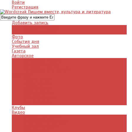
Войти
Регистрация
Добавить запись
Добавить видео
Добавить фото
Фото
События дня
Учебный зал
Газета
Авторское
Авторская поэзия
Авторский юмор
Авторское для детей
Журналы
Поэзия стихи
Проза, книги
Драматургия
Детские книги
Цитаты из книг
Что почитать
Клубы
Видео
Отдых для души
Учебные материалы
Детский уголок
Прямая речь