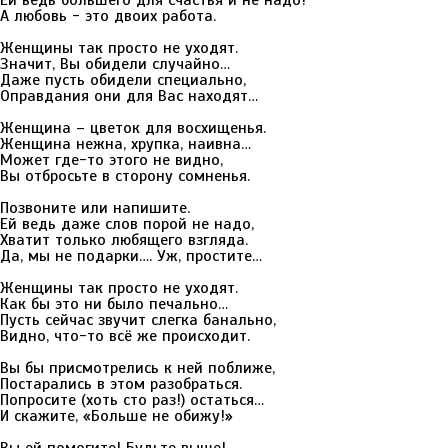
Ей ведь большего для счастья и не надо!
А любовь - это двоих работа.
Женщины так просто не уходят.
Значит, Вы обидели случайно…
Даже пусть обидели специально,
Оправдания они для Вас находят…
Женщина – цветок для восхищенья.
Женщина нежна, хрупка, наивна…
Может где-то этого не видно,
Вы отбросьте в сторону сомненья.
Позвоните или напишите.
Ей ведь даже слов порой не надо,
Хватит только любящего взгляда.
Да, мы не подарки…. Уж, простите…
Женщины так просто не уходят.
Как бы это ни было печально…
Пусть сейчас звучит слегка банально,
Видно, что-то всё же происходит.
Вы бы присмотрелись к ней поближе,
Постарались в этом разобраться.
Попросите (хоть сто раз!) остаться…
И скажите, «Больше не обижу!»