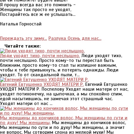
Вы ей помогите! Будьте выше!
Я прошу всегда вас это помнить -
Женщины так просто не уходят,
Постарайтесь все ж ее услышать...
Наталья Горностай
Переждать эту зиму...
Разлука Осень для нас...
Читайте также:
Люди уходят тихо, почти неслышно.
Люди уходят тихо,
почти неслышно. Просто кому-то ты перестал быть
ближним, просто кому-то стал ты излишне важным,
чтобы к тебе привыкнуть, и потерять однажды. Люди
уходят. То от скандальной пыли, т...
Евгений Евтушенко УХОДЯТ МАТЕРИ Р.
Евгений Евтушенко
УХОДЯТ МАТЕРИ Р. Поспелову Уходят наши матери от нас,
уходят потихонечку, на цыпочках, а мы спокойно спим,
едой насытившись, не замечая этот страшный час.
Уходят матери от нас ...
Мы женщины до кончиков волос, Мы женщины по сути и
по духу! Мы женщины,
Мы женщины до кончиков волос,
Мы женщины по сути и по духу! Мы женщины, а значит
не вопрос, Мы сотворим слона из мелкой мухи! Мы