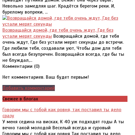
Приводит путника домой. Бежит она через овраг,
Невольно замедляя шаг. Крадётся берегом реки. И,
бурелому вопреки, ...
Возвращайся домой, где тебя очень ждут, Где без
устали мерят секунды
Возвращайся домой, где тебя
очень ждут, Где без устали мерят секунды до встречи.
Где любили тебя, создавали уют, Чтобы дом для тебя
был всегда безупречен. Возвращайся всегда, где бы ты
не блуждал,...
Комментарии (
0
)
Нет комментариев. Ваш будет первым!
Добавить комментарий
Свежее в блогах
Говорим мы с тобой как ровня, так поставил ты дело
сразу
У меня седина на висках, К 40 уж подходят годы А ты
вечно такой молодой Веселый всегда и суровый
Говорим мы с тобой как ровня Так поставил ты дело