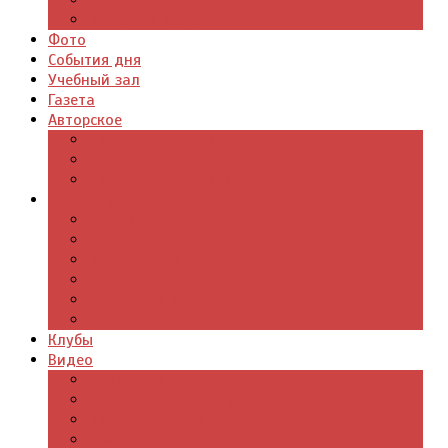
Добавить видео
Добавить фото
Фото
События дня
Учебный зал
Газета
Авторское
Авторская поэзия
Авторский юмор
Авторское для детей
Журналы
Поэзия стихи
Проза, книги
Драматургия
Детские книги
Цитаты из книг
Что почитать
Клубы
Видео
Отдых для души
Учебные материалы
Детский уголок
Прямая речь