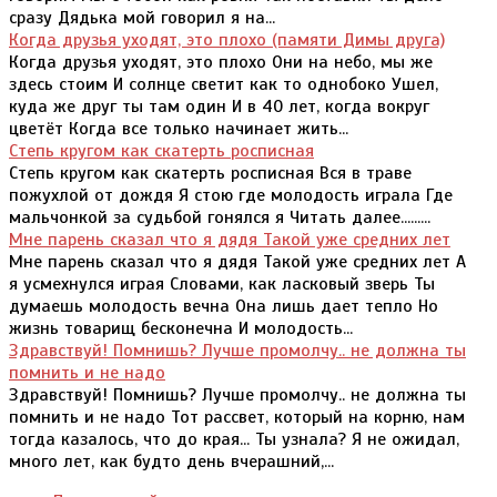
сразу Дядька мой говорил я на...
Когда друзья уходят, это плохо (памяти Димы друга)
Когда друзья уходят, это плохо Они на небо, мы же
здесь стоим И солнце светит как то однобоко Ушел,
куда же друг ты там один И в 40 лет, когда вокруг
цветёт Когда все только начинает жить...
Степь кругом как скатерть росписная
Степь кругом как скатерть росписная Вся в траве
пожухлой от дождя Я стою где молодость играла Где
мальчонкой за судьбой гонялся я Читать далее.........
Мне парень сказал что я дядя Такой уже средних лет
Мне парень сказал что я дядя Такой уже средних лет А
я усмехнулся играя Словами, как ласковый зверь Ты
думаешь молодость вечна Она лишь дает тепло Но
жизнь товарищ бесконечна И молодость...
Здравствуй! Помнишь? Лучше промолчу.. не должна ты
помнить и не надо
Здравствуй! Помнишь? Лучше промолчу.. не должна ты
помнить и не надо Тот рассвет, который на корню, нам
тогда казалось, что до края... Ты узнала? Я не ожидал,
много лет, как будто день вчерашний,...