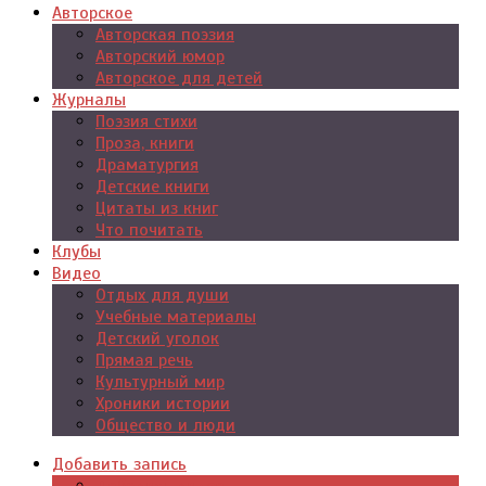
Авторское
Авторская поэзия
Авторский юмор
Авторское для детей
Журналы
Поэзия стихи
Проза, книги
Драматургия
Детские книги
Цитаты из книг
Что почитать
Клубы
Видео
Отдых для души
Учебные материалы
Детский уголок
Прямая речь
Культурный мир
Хроники истории
Общество и люди
Добавить запись