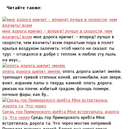
Читайте также:
мне дорога кричит - вперед! лучше в скорости, чем
влачить! всем
мне дорога кричит: - вперед! лучше в
скорости, чем влачить! всем пернатым пора в полет
крылья воздухом залечить: чтоб никто не сказал: ты
трус - отсиделся в добре с теплом. я люблю эту пыль
на вкус...
опять дорога шипит змеёю.
опять дорога шипит змеёю.
трепещет гривой степных коней. автомобили, как звери,
воют, изранив лапы о твердь камней. опять дорога.
рюкзак на плечи. избитый градом, фонарь померк.
ночные фары, как бу...
Средь гор Приморского хребта Мне встретилась дорога
та, Что через
Средь гор Приморского хребта Мне
встретилась дорога та, Что через мостик непрямой