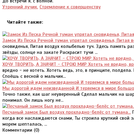
До встречи я, с волной.
Утренний лучик.
Стремление к совершенству
Читайте также:
Замок Из Песка Речной туман упрятал сновиденья, Питая 
сновиденья, Питая воздух колыбелью туч. Здесь память раз
звёзды, солнце на закате Раскрасит тучи ...
ХОЧУ ТВОРИТЬ, А ЗНАЧИТ - СТРОЮ МИР Хотеть не вредно, вр
вредно - не хотеть. Хотеть ведь, это, в принципе, полдела.
Споёшь с весной о мальчик...
Мы дорогой идем неизведанной И теряемся в мире большо
Точно также, как шаг неуверенный Сделал мальчик на шаре
понимал. Он лишь ногу не...
Песчаный замок Был воздух прохладно-белёс от тумана...
П
когда все наслаждаются снами, Ты строила хрупкий свой 
морем шепталась, ...
Комментарии (
0
)