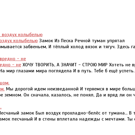
воздух колыбелью
Замок Из Песка Речной туман упрятал
мывается забвеньем, И тёплый холод вязок и тягуч. Здесь г
едно - не
ХОЧУ ТВОРИТЬ, А ЗНАЧИТ - СТРОЮ МИР Хотеть не в
 На мир глазами мира поглядела И в путь. Тебе б ещё успеть.
м.
Мы дорогой идем неизведанной И теряемся в мире боль
 земном. Он сначала, казалось, не понял, Да и вряд ли он 
есчаный замок Был воздух прохладно-белёс от тумана... В т
замок песчаный И в стены вплетала надежды с мечтами. Ты 