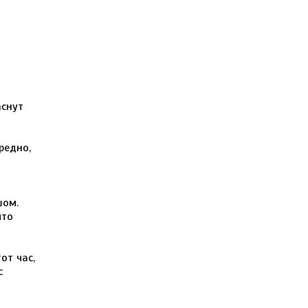
аснут
редно,
шом.
что
от час,
с