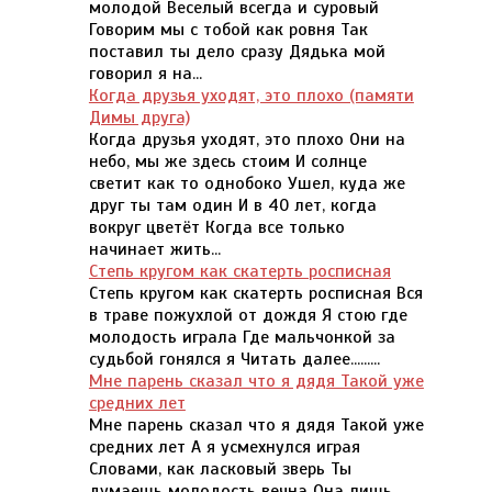
молодой Веселый всегда и суровый
Говорим мы с тобой как ровня Так
поставил ты дело сразу Дядька мой
говорил я на...
Когда друзья уходят, это плохо (памяти
Димы друга)
Когда друзья уходят, это плохо Они на
небо, мы же здесь стоим И солнце
светит как то однобоко Ушел, куда же
друг ты там один И в 40 лет, когда
вокруг цветёт Когда все только
начинает жить...
Степь кругом как скатерть росписная
Степь кругом как скатерть росписная Вся
в траве пожухлой от дождя Я стою где
молодость играла Где мальчонкой за
судьбой гонялся я Читать далее.........
Мне парень сказал что я дядя Такой уже
средних лет
Мне парень сказал что я дядя Такой уже
средних лет А я усмехнулся играя
Словами, как ласковый зверь Ты
думаешь молодость вечна Она лишь