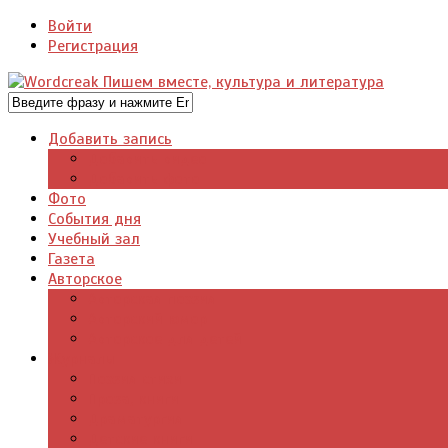
Войти
Регистрация
Добавить запись
Добавить видео
Добавить фото
Фото
События дня
Учебный зал
Газета
Авторское
Авторская поэзия
Авторский юмор
Авторское для детей
Журналы
Поэзия стихи
Проза, книги
Драматургия
Детские книги