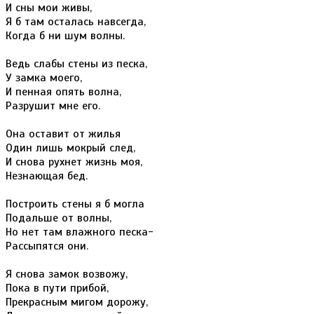
И сны мои живы,
Я б там осталась навсегда,
Когда б ни шум волны.
Ведь слабы стены из песка,
У замка моего,
И пенная опять волна,
Разрушит мне его.
Она оставит от жилья
Один лишь мокрый след,
И снова рухнет жизнь моя,
Незнающая бед.
Построить стены я б могла
Подальше от волны,
Но нет там влажного песка-
Рассыпятся они.
Я снова замок возвожу,
Пока в пути прибой,
Прекрасным мигом дорожу,