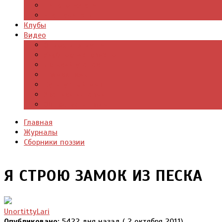
Цитаты из книг
Что почитать
Клубы
Видео
Отдых для души
Учебные материалы
Детский уголок
Прямая речь
Культурный мир
Хроники истории
Общество и люди
Главная
Журналы
Сборники поэзии
Я СТРОЮ ЗАМОК ИЗ ПЕСКА
UnortittyLari
Опубликовано:
5422 дня назад ( 2 октября 2011)