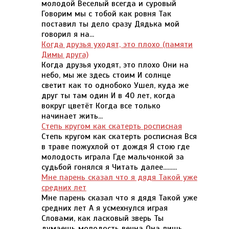
молодой Веселый всегда и суровый
Говорим мы с тобой как ровня Так
поставил ты дело сразу Дядька мой
говорил я на...
Когда друзья уходят, это плохо (памяти
Димы друга)
Когда друзья уходят, это плохо Они на
небо, мы же здесь стоим И солнце
светит как то однобоко Ушел, куда же
друг ты там один И в 40 лет, когда
вокруг цветёт Когда все только
начинает жить...
Степь кругом как скатерть росписная
Степь кругом как скатерть росписная Вся
в траве пожухлой от дождя Я стою где
молодость играла Где мальчонкой за
судьбой гонялся я Читать далее.........
Мне парень сказал что я дядя Такой уже
средних лет
Мне парень сказал что я дядя Такой уже
средних лет А я усмехнулся играя
Словами, как ласковый зверь Ты
думаешь молодость вечна Она лишь