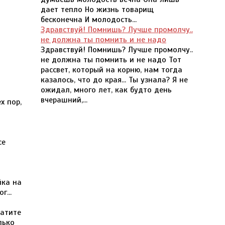
дает тепло Но жизнь товарищ
бесконечна И молодость...
Здравствуй! Помнишь? Лучше промолчу..
не должна ты помнить и не надо
Здравствуй! Помнишь? Лучше промолчу..
не должна ты помнить и не надо Тот
рассвет, который на корню, нам тогда
казалось, что до края... Ты узнала? Я не
ожидал, много лет, как будто день
вчерашний,...
х пор,
се
йка на
г...
ратите
лько