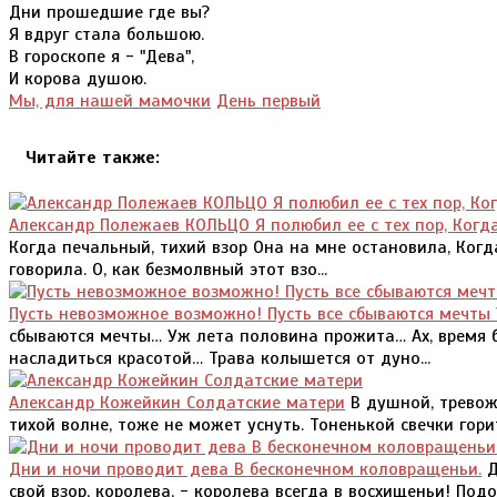
Дни прошедшие где вы?
Я вдруг стала большою.
В гороскопе я - "Дева",
И корова душою.
Мы, для нашей мамочки
День первый
Читайте также:
Александр Полежаев КОЛЬЦО Я полюбил ее с тех пор, Когд
Когда печальный, тихий взор Она на мне остановила, Ког
говорила. О, как безмолвный этот взо...
Пусть невозможное возможно! Пусть все сбываются мечты
сбываются мечты… Уж лета половина прожита… Ах, время 
насладиться красотой… Трава колышется от дуно...
Александр Кожейкин Солдатские матери
В душной, тревожн
тихой волне, тоже не может уснуть. Тоненькой свечки горит
Дни и ночи проводит дева В бесконечном коловращеньи.
Д
свой взор, королева, - королева всегда в восхищеньи! По