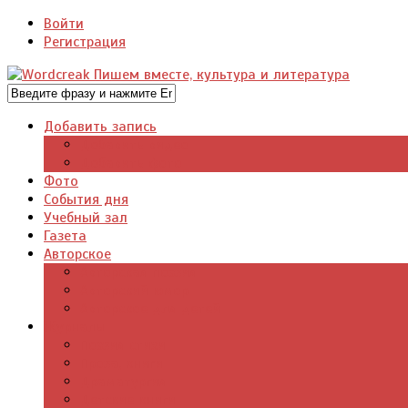
Войти
Регистрация
Добавить запись
Добавить видео
Добавить фото
Фото
События дня
Учебный зал
Газета
Авторское
Авторская поэзия
Авторский юмор
Авторское для детей
Журналы
Поэзия стихи
Проза, книги
Драматургия
Детские книги