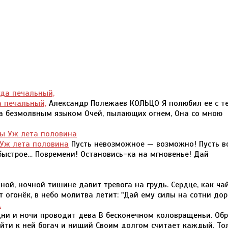
а печальный,
Александр Полежаев КОЛЬЦО Я полюбил ее с те
да безмолвным языком Очей, пылающих огнем, Она со мною
 Уж лета половина
Пусть невозможное — возможно! Пусть в
быстрое… Повремени! Остановись-ка на мгновенье! Дай
ой, ночной тишине давит тревога на грудь. Сердце, как ча
 огонёк, в небо молитва летит: "Дай ему силы на сотни доро
ни и ночи проводит дева В бесконечном коловращеньи. Об
дойти к ней богач и нищий Своим долгом считает каждый. То