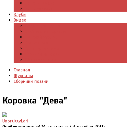
Цитаты из книг
Что почитать
Клубы
Видео
Отдых для души
Учебные материалы
Детский уголок
Прямая речь
Культурный мир
Хроники истории
Общество и люди
Главная
Журналы
Сборники поэзии
Коровка "Дева"
UnortittyLari
Опубликовано:
5424 дня назад ( 3 октября 2011)