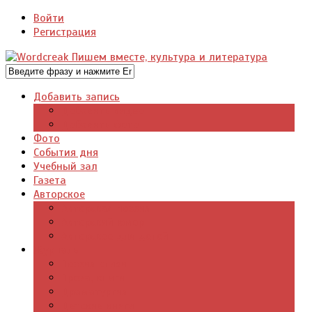
Войти
Регистрация
Добавить запись
Добавить видео
Добавить фото
Фото
События дня
Учебный зал
Газета
Авторское
Авторская поэзия
Авторский юмор
Авторское для детей
Журналы
Поэзия стихи
Проза, книги
Драматургия
Детские книги