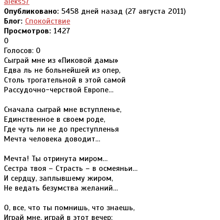
aleks57
Опубликовано:
5458 дней назад (27 августа 2011)
Блог:
Спокойствие
Просмотров:
1427
0
Голосов: 0
Сыграй мне из «Пиковой дамы»
Едва ль не больнейшей из опер,
Столь трогательной в этой самой
Рассудочно-черствой Европе…
Сначала сыграй мне вступленье,
Единственное в своем роде,
Где чуть ли не до преступленья
Мечта человека доводит…
Мечта! Ты отринута миром…
Сестра твоя – Страсть – в осмеяньи…
И сердцу, заплывшему жиром,
Не ведать безумства желаний…
О, все, что ты помнишь, что знаешь,
Играй мне, играй в этот вечер: