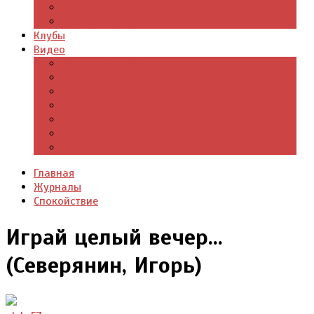
Цитаты из книг
Что почитать
Клубы
Видео
Отдых для души
Учебные материалы
Детский уголок
Прямая речь
Культурный мир
Хроники истории
Общество и люди
Главная
Журналы
Спокойствие
Играй целый вечер...
(Северянин, Игорь)