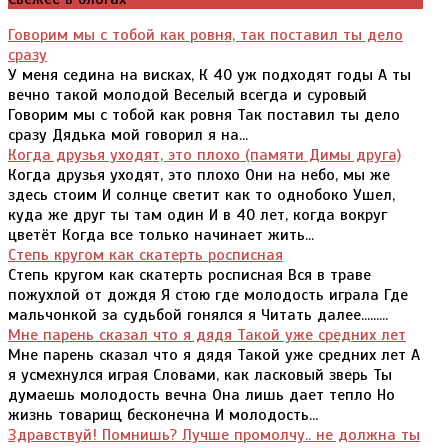
Говорим мы с тобой как ровня, так поставил ты дело
сразу
У меня седина на висках, К 40 уж подходят годы А ты
вечно такой молодой Веселый всегда и суровый
Говорим мы с тобой как ровня Так поставил ты дело
сразу Дядька мой говорил я на...
Когда друзья уходят, это плохо (памяти Димы друга)
Когда друзья уходят, это плохо Они на небо, мы же
здесь стоим И солнце светит как то однобоко Ушел,
куда же друг ты там один И в 40 лет, когда вокруг
цветёт Когда все только начинает жить...
Степь кругом как скатерть росписная
Степь кругом как скатерть росписная Вся в траве
пожухлой от дождя Я стою где молодость играла Где
мальчонкой за судьбой гонялся я Читать далее.........
Мне парень сказал что я дядя Такой уже средних лет
Мне парень сказал что я дядя Такой уже средних лет А
я усмехнулся играя Словами, как ласковый зверь Ты
думаешь молодость вечна Она лишь дает тепло Но
жизнь товарищ бесконечна И молодость...
Здравствуй! Помнишь? Лучше промолчу.. не должна ты