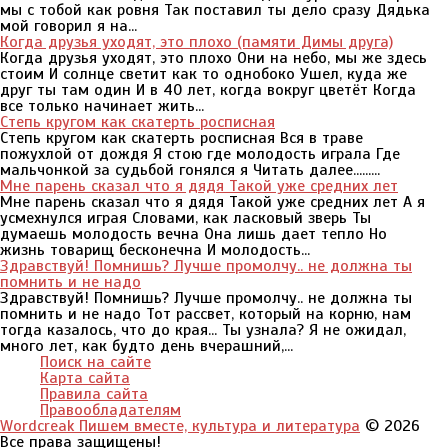
мы с тобой как ровня Так поставил ты дело сразу Дядька
мой говорил я на...
Когда друзья уходят, это плохо (памяти Димы друга)
Когда друзья уходят, это плохо Они на небо, мы же здесь
стоим И солнце светит как то однобоко Ушел, куда же
друг ты там один И в 40 лет, когда вокруг цветёт Когда
все только начинает жить...
Степь кругом как скатерть росписная
Степь кругом как скатерть росписная Вся в траве
пожухлой от дождя Я стою где молодость играла Где
мальчонкой за судьбой гонялся я Читать далее.........
Мне парень сказал что я дядя Такой уже средних лет
Мне парень сказал что я дядя Такой уже средних лет А я
усмехнулся играя Словами, как ласковый зверь Ты
думаешь молодость вечна Она лишь дает тепло Но
жизнь товарищ бесконечна И молодость...
Здравствуй! Помнишь? Лучше промолчу.. не должна ты
помнить и не надо
Здравствуй! Помнишь? Лучше промолчу.. не должна ты
помнить и не надо Тот рассвет, который на корню, нам
тогда казалось, что до края... Ты узнала? Я не ожидал,
много лет, как будто день вчерашний,...
Поиск на сайте
Карта сайта
Правила сайта
Правообладателям
Wordcreak Пишем вместе, культура и литература
© 2026
Все права защищены!