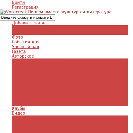
Войти
Регистрация
Добавить запись
Добавить видео
Добавить фото
Фото
События дня
Учебный зал
Газета
Авторское
Авторская поэзия
Авторский юмор
Авторское для детей
Журналы
Поэзия стихи
Проза, книги
Драматургия
Детские книги
Цитаты из книг
Что почитать
Клубы
Видео
Отдых для души
Учебные материалы
Детский уголок
Прямая речь