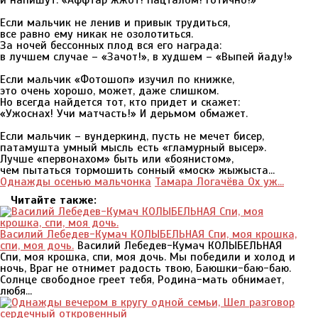
и напишут: «Аффтар жжот! Пацталом! Готично!»
Если мальчик не ленив и привык трудиться,
все равно ему никак не озолотиться.
За ночей бессонных плод вся его награда:
в лучшем случае – «Зачот!», в худшем – «Выпей йаду!»
Если мальчик «Фотошоп» изучил по книжке,
это очень хорошо, может, даже слишком.
Но всегда найдется тот, кто придет и скажет:
«Ужоснах! Учи матчасть!» И дерьмом обмажет.
Если мальчик – вундеркинд, пусть не мечет бисер,
патамушта умный мысль есть «гламурный высер».
Лучше «первонахом» быть или «боянистом»,
чем пытаться тормошить сонный «моск» жыжыста...
Однажды осенью мальчонка
Тамара Логачёва Ох уж...
Читайте также:
Василий Лебедев-Кумач КОЛЫБЕЛЬНАЯ Спи, моя крошка,
спи, моя дочь.
Василий Лебедев-Кумач КОЛЫБЕЛЬНАЯ
Спи, моя крошка, спи, моя дочь. Мы победили и холод и
ночь, Враг не отнимет радость твою, Баюшки-баю-баю.
Солнце свободное греет тебя, Родина-мать обнимает,
любя...