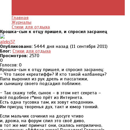
Культурный мир
Хроники истории
Общество и люди
Главная
Журналы
Стихи для отдыха
Крошка-сын к отцу пришел, и спросил засранец
aleks57
Опубликовано:
5444 дня назад (11 сентября 2011)
Блог:
Стихи для отдыха
Просмотров:
2570
0
Голосов: 0
Крошка-сын к отцу пришел, и спросил засранец:
- Что такое «креатифф»? И кто такой «албанец»?
Папа выронил из рук дрель и пассатижи,
и сынишку своего подсадил поближе.
- Так скажу тебе, сынок – в этом нет секрета –
всё подобное г*вно прёт из Интернета.
Есть одна тусовка там, их зовут «подонки».
Им присущ творенья дух, такт и юмор тонкий.
Если мальчик сочинил на досуге чтиво
и, дрожа, на форум слил это своё диво,
в тот же миг примчат они, скалясь неприлично,