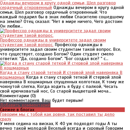
Однажды вечером в кругу одной семьи, Шел разговор
сердечный откровенный
Однажды вечером в кругу одной
семьи, Шел разговор сердечный откровенный: Что
каждый подарил бы в знак любви Спасителю сошедшему
на землю? Отец сказал: "Нет в мире ничего, Чего достоин
Он любви...
Профессор однажды в университете задал своим
студентам такой вопрос.
Профессор однажды в
университете задал своим студентам такой вопрос. Все,
что существует, создано Богом? Один студент смело
ответил: "Да, создано Богом". "Бог создал все? " с...
Когда я стану старой теткой И стервой злой наверняка В
кошмарных
Когда я стану старой теткой И стервой злой
наверняка В кошмарных спущенных колготках, К тому же
чокнутой слегка, Когда ходить я буду с палкой, Чесать
свой крючковатый нос, Со старой выцветшей моча...
Комментарии (
0
)
Нет комментариев. Ваш будет первым!
Добавить комментарий
Свежее в блогах
Говорим мы с тобой как ровня, так поставил ты дело
сразу
У меня седина на висках, К 40 уж подходят годы А ты
вечно такой молодой Веселый всегда и суровый Говорим