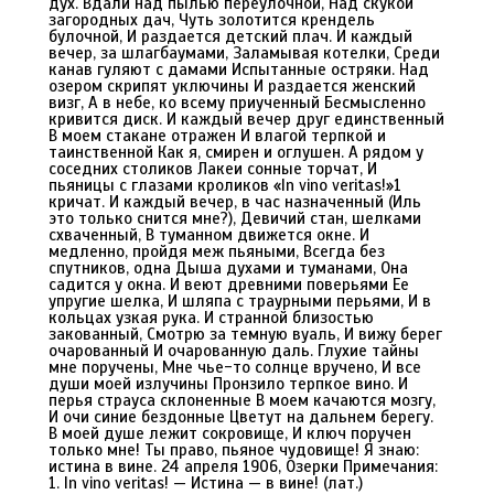
дух. Вдали над пылью переулочной, Над скукой
загородных дач, Чуть золотится крендель
булочной, И раздается детский плач. И каждый
вечер, за шлагбаумами, Заламывая котелки, Среди
канав гуляют с дамами Испытанные остряки. Над
озером скрипят уключины И раздается женский
визг, А в небе, ко всему приученный Бесмысленно
кривится диск. И каждый вечер друг единственный
В моем стакане отражен И влагой терпкой и
таинственной Как я, смирен и оглушен. А рядом у
соседних столиков Лакеи сонные торчат, И
пьяницы с глазами кроликов «In vino veritas!»1
кричат. И каждый вечер, в час назначенный (Иль
это только снится мне?), Девичий стан, шелками
схваченный, В туманном движется окне. И
медленно, пройдя меж пьяными, Всегда без
спутников, одна Дыша духами и туманами, Она
садится у окна. И веют древними поверьями Ее
упругие шелка, И шляпа с траурными перьями, И в
кольцах узкая рука. И странной близостью
закованный, Смотрю за темную вуаль, И вижу берег
очарованный И очарованную даль. Глухие тайны
мне поручены, Мне чье-то солнце вручено, И все
души моей излучины Пронзило терпкое вино. И
перья страуса склоненные В моем качаются мозгу,
И очи синие бездонные Цветут на дальнем берегу.
В моей душе лежит сокровище, И ключ поручен
только мне! Ты право, пьяное чудовище! Я знаю:
истина в вине. 24 апреля 1906, Озерки Примечания:
1. In vino veritas! — Истина — в вине! (лат.)