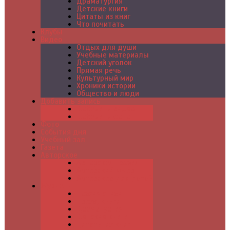
Драматургия
Детские книги
Цитаты из книг
Что почитать
Клубы
Видео
Отдых для души
Учебные материалы
Детский уголок
Прямая речь
Культурный мир
Хроники истории
Общество и люди
Добавить запись
Добавить видео
Добавить фото
Фото
События дня
Учебный зал
Газета
Авторское
Авторская поэзия
Авторский юмор
Авторское для детей
Журналы
Поэзия стихи
Проза, книги
Драматургия
Детские книги
Цитаты из книг