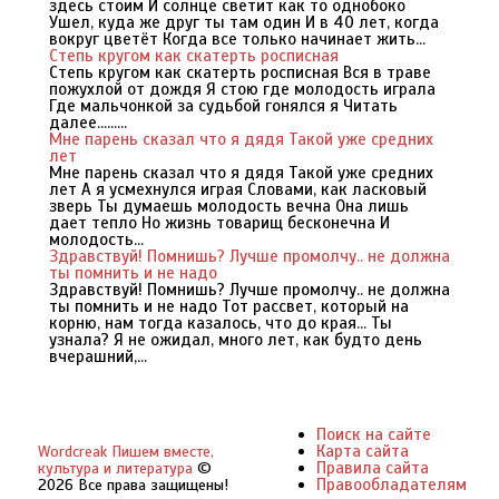
здесь стоим И солнце светит как то однобоко
Ушел, куда же друг ты там один И в 40 лет, когда
вокруг цветёт Когда все только начинает жить...
Степь кругом как скатерть росписная
Степь кругом как скатерть росписная Вся в траве
пожухлой от дождя Я стою где молодость играла
Где мальчонкой за судьбой гонялся я Читать
далее.........
Мне парень сказал что я дядя Такой уже средних
лет
Мне парень сказал что я дядя Такой уже средних
лет А я усмехнулся играя Словами, как ласковый
зверь Ты думаешь молодость вечна Она лишь
дает тепло Но жизнь товарищ бесконечна И
молодость...
Здравствуй! Помнишь? Лучше промолчу.. не должна
ты помнить и не надо
Здравствуй! Помнишь? Лучше промолчу.. не должна
ты помнить и не надо Тот рассвет, который на
корню, нам тогда казалось, что до края... Ты
узнала? Я не ожидал, много лет, как будто день
вчерашний,...
Поиск на сайте
Карта сайта
Wordcreak Пишем вместе,
Правила сайта
культура и литература
©
Правообладателям
2026 Все права защищены!