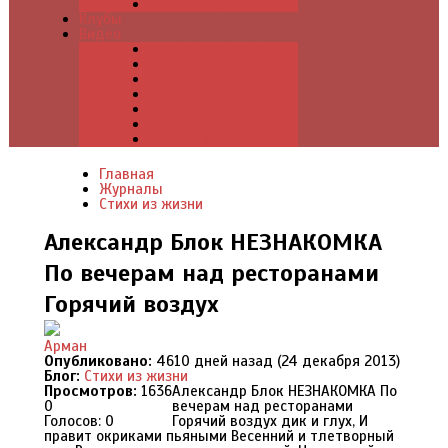
Что почитать
Клубы
Видео
Отдых для души
Учебные материалы
Детский уголок
Прямая речь
Культурный мир
Хроники истории
Общество и люди
Главная
Журналы
Стихи из жизни
Александр Блок НЕЗНАКОМКА
По вечерам над ресторанами
Горячий воздух
Арман
Опубликовано:
4610 дней назад (24 декабря 2013)
Блог:
Стихи из жизни
Просмотров:
1636
Александр Блок НЕЗНАКОМКА По
0
вечерам над ресторанами
Голосов: 0
Горячий воздух дик и глух, И
правит окриками пьяными Весенний и тлетворный