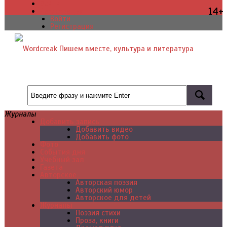
Войти
14+
Регистрация
Войти
Регистрация
Журналы
Добавить запись
Добавить видео
Добавить фото
Фото
События дня
Учебный зал
Газета
Авторское
Авторская поэзия
Авторский юмор
Авторское для детей
Журналы
Поэзия стихи
Проза, книги