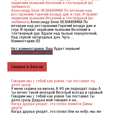
Александр Блок НЕЗНАКОМКА По вечерам над
ресторанами Горячий воздух дик и глух, И правит
окриками пьяными Весенний и тлетворный (из
любимого)
Александр Блок НЕЗНАКОМКА По
вечерам над ресторанами Горячий воздух дик и
глух, И правит окриками пьяными Весенний и
тлетворный дух. Вдали над пылью переулочной,
Над скукой загородных дач, Чуть ...
Комментарии (
0
)
Нет комментариев. Ваш будет первым!
Добавить комментарий
Свежее в блогах
Говорим мы с тобой как ровня, так поставил ты
дело сразу
У меня седина на висках, К 40 уж подходят годы А
ты вечно такой молодой Веселый всегда и суровый
Говорим мы с тобой как ровня Так поставил ты
дело сразу Дядька мой говорил я на...
Когда друзья уходят, это плохо (памяти Димы
друга)
Когда друзья уходят, это плохо Они на небо, мы же