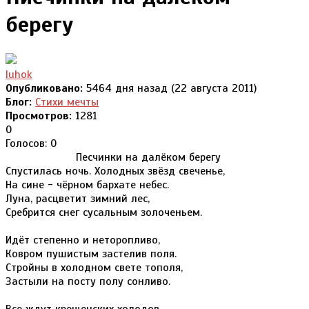
берегу
luhok
Опубликовано:
5464 дня назад (22 августа 2011)
Блог:
Стихи мечты
Просмотров:
1281
0
Голосов: 0
Песчинки на далёком берегу
Спустилась ночь. Холодных звёзд свеченье,
На сине - чёрном бархате небес.
Луна, расцветит зимний лес,
Сребрится снег сусальным золоченьем.
Идёт степенно и неторопливо,
Ковром пушистым застелив поля.
Стройны в холодном свете тополя,
Застыли на посту полу сонливо.
Все ждут крещенских холодов,