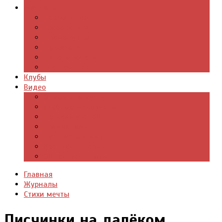
Журналы
Поэзия стихи
Проза, книги
Драматургия
Детские книги
Цитаты из книг
Что почитать
Клубы
Видео
Отдых для души
Учебные материалы
Детский уголок
Прямая речь
Культурный мир
Хроники истории
Общество и люди
Главная
Журналы
Стихи мечты
Писчинки на далёком