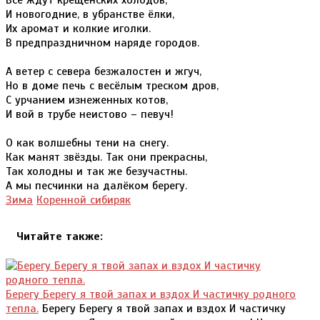
И новогодние, в убранстве ёлки,
Их аромат и колкие иголки.
В предпраздничном наряде городов.
А ветер с севера безжалостен и жгуч,
Но в доме печь с весёлым треском дров,
С урчанием изнеженных котов,
И вой в трубе неистово – певуч!
О как волшебны тени на снегу.
Как манят звёзды. Так они прекрасны,
Так холодны и так же безучастны.
А мы песчинки на далёком берегу.
Зима
Коренной сибиряк
Читайте также:
Берегу Берегу я твой запах и вздох И частичку родного
тепла.
Берегу Берегу я твой запах и вздох И частичку