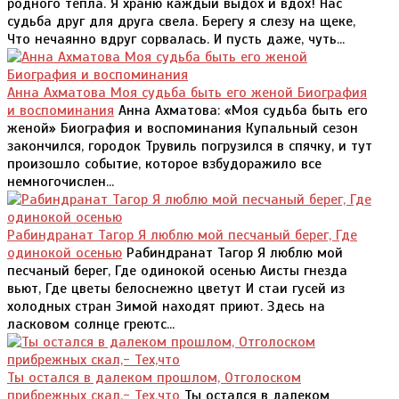
родного тепла. Я храню каждый выдох и вдох! Нас
судьба друг для друга свела. Берегу я слезу на щеке,
Что нечаянно вдруг сорвалась. И пусть даже, чуть...
Анна Ахматова Моя судьба быть его женой Биография
и воспоминания
Анна Ахматова: «Моя судьба быть его
женой» Биография и воспоминания Купальный сезон
закончился, городок Трувиль погрузился в спячку, и тут
произошло событие, которое взбудоражило все
немногочислен...
Рабиндранат Тагор Я люблю мой песчаный берег, Где
одинокой осенью
Рабиндранат Тагор Я люблю мой
песчаный берег, Где одинокой осенью Аисты гнезда
вьют, Где цветы белоснежно цветут И стаи гусей из
холодных стран Зимой находят приют. Здесь на
ласковом солнце греютс...
Ты остался в далеком прошлом, Отголоском
прибрежных скал,- Тех,что
Ты остался в далеком