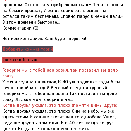
прошлом, Отголоском прибрежных скал,- Тех,что волны
на брызги крошат, У основ своих расплескав. Ты
остался таким беспечным, Словно парус в немой дали,-
В этом времени быстроте...
Комментарии (
0
)
Нет комментариев. Ваш будет первым!
Добавить комментарий
Свежее в блогах
Говорим мы с тобой как ровня, так поставил ты дело
сразу
У меня седина на висках, К 40 уж подходят годы А ты
вечно такой молодой Веселый всегда и суровый
Говорим мы с тобой как ровня Так поставил ты дело
сразу Дядька мой говорил я на...
Когда друзья уходят, это плохо (памяти Димы друга)
Когда друзья уходят, это плохо Они на небо, мы же
здесь стоим И солнце светит как то однобоко Ушел,
куда же друг ты там один И в 40 лет, когда вокруг
цветёт Когда все только начинает жить...