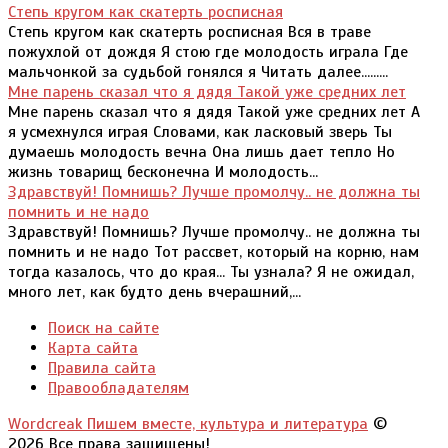
Степь кругом как скатерть росписная
Степь кругом как скатерть росписная Вся в траве
пожухлой от дождя Я стою где молодость играла Где
мальчонкой за судьбой гонялся я Читать далее.........
Мне парень сказал что я дядя Такой уже средних лет
Мне парень сказал что я дядя Такой уже средних лет А
я усмехнулся играя Словами, как ласковый зверь Ты
думаешь молодость вечна Она лишь дает тепло Но
жизнь товарищ бесконечна И молодость...
Здравствуй! Помнишь? Лучше промолчу.. не должна ты
помнить и не надо
Здравствуй! Помнишь? Лучше промолчу.. не должна ты
помнить и не надо Тот рассвет, который на корню, нам
тогда казалось, что до края... Ты узнала? Я не ожидал,
много лет, как будто день вчерашний,...
Поиск на сайте
Карта сайта
Правила сайта
Правообладателям
Wordcreak Пишем вместе, культура и литература
©
2026 Все права защищены!