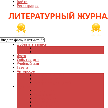
Войти
Регистрация
Добавить запись
Добавить видео
Добавить фото
Фото
События дня
Учебный зал
Газета
Авторское
Авторская поэзия
Авторский юмор
Авторское для детей
Журналы
Поэзия стихи
Проза, книги
Драматургия
Детские книги
Цитаты из книг