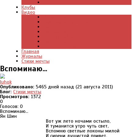
Что почитать
Клубы
Видео
Отдых для души
Учебные материалы
Детский уголок
Прямая речь
Культурный мир
Хроники истории
Общество и люди
Главная
Журналы
Стихи мечты
Вспоминаю...
luhok
Опубликовано:
5465 дней назад (21 августа 2011)
Блог:
Стихи мечты
Просмотров:
1372
0
Голосов: 0
Вспоминаю...
Ян Шин
Вот уж лето ночами остыло,
И туманится утро чуть свет,
Вспомню светлые локоны милой
И сирени душистой привет.