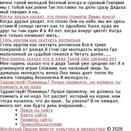
вечно такой молодой Веселый всегда и суровый Говорим
мы с тобой как ровня Так поставил ты дело сразу Дядька
мой говорил я на...
Когда друзья уходят, это плохо (памяти Димы друга)
Когда друзья уходят, это плохо Они на небо, мы же здесь
стоим И солнце светит как то однобоко Ушел, куда же
друг ты там один И в 40 лет, когда вокруг цветёт Когда
все только начинает жить...
Степь кругом как скатерть росписная
Степь кругом как скатерть росписная Вся в траве
пожухлой от дождя Я стою где молодость играла Где
мальчонкой за судьбой гонялся я Читать далее.........
Мне парень сказал что я дядя Такой уже средних лет
Мне парень сказал что я дядя Такой уже средних лет А я
усмехнулся играя Словами, как ласковый зверь Ты
думаешь молодость вечна Она лишь дает тепло Но
жизнь товарищ бесконечна И молодость...
Здравствуй! Помнишь? Лучше промолчу.. не должна ты
помнить и не надо
Здравствуй! Помнишь? Лучше промолчу.. не должна ты
помнить и не надо Тот рассвет, который на корню, нам
тогда казалось, что до края... Ты узнала? Я не ожидал,
много лет, как будто день вчерашний,...
Поиск на сайте
Карта сайта
Правила сайта
Правообладателям
Wordcreak Пишем вместе, культура и литература
© 2026