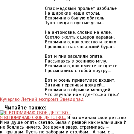
Спас медовый прольет изобилье
На широкие наши столы,
Вспоминаю былую обитель,
Тупо глядя в пустые углы…
На антоновке, словно на елке,
Светло-желтых шаров караван,
Вспоминаю, как хлестко и колко
Провожал нас январский буран.
Вот и пни заселили опята,
Рассыпаясь в осеннюю мглу,
Вспоминаю, как вместе когда-то
Просыпались с тобой поутру…
Вот и осень приветливо входит,
Затаив переливы дождей…
Вспоминаю обрывки мелодий,
Что звучали нам где-то…но где..?
Кучеряво
Летний экспромт Звездопад
Читайте также:
Я ВСПОМИНАЮ СВОЕ ДЕТСТВО...
Я вспоминаю своё детство
И на душе опять светло. Была я резвой как мальчишка И
не боялась ничего. Все время вверх, стремилась –
к крышам, Пусть по заборам и столбам… А там, с ...