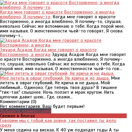
Когда мне говорят о красоте Восторженно, а иногда
влюблено, Я почему-то,
Когда мне говорят о красоте
Восторженно, а иногда влюблено, Я почему-то, слушая,
невольно Сейчас же вспоминаю о тебе. Когда порой мне,
имя называя, О женственности чьей-то говорят, Я снова
почему-т...
Эдуард Асадов Когда мне говорят о красоте
Восторженно, а иногда
Эдуард Асадов Когда мне говорят
о красоте Восторженно, а иногда влюбленно, Я почему-
то, слушая, невольно Сейчас же вспоминаю о тебе. Когда
порой мне, имя называя, О женственности чьей-то гов...
Мне лететь в овраг глубокий, Не крича и не дыша.
Мне
лететь в овраг глубокий, Не крича и не дыша. Мой
любимый... Одиноко. Где теперь твоя душа? В тишине
"тик-так" слышнее. Ночь ползет и мрак кругом. Нить
цепочки давит шею... Где, скажи...
Комментарии (
0
)
Нет комментариев. Ваш будет первым!
Добавить комментарий
Свежее в блогах
Говорим мы с тобой как ровня, так поставил ты дело
сразу
У меня седина на висках, К 40 уж подходят годы А ты