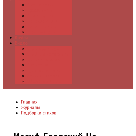
Поэзия стихи
Проза, книги
Драматургия
Детские книги
Цитаты из книг
Что почитать
Клубы
Видео
Отдых для души
Учебные материалы
Детский уголок
Прямая речь
Культурный мир
Хроники истории
Общество и люди
Главная
Журналы
Подборки стихов