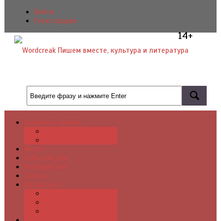
Войти
Регистрация
14+
Добавить запись
Добавить видео
Добавить фото
Фото
События дня
Учебный зал
Газета
Авторское
Авторская поэзия
Авторский юмор
Авторское для детей
Журналы