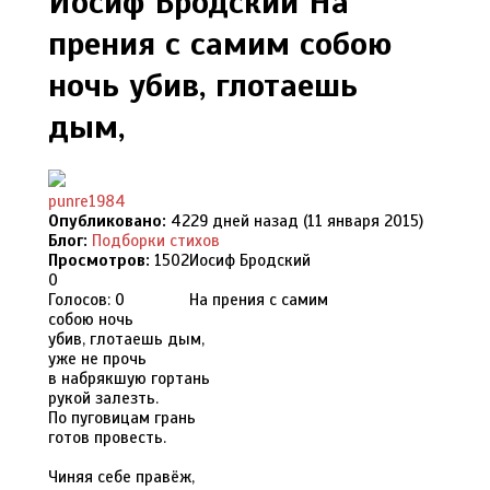
Иосиф Бродский На
прения с самим собою
ночь убив, глотаешь
дым,
punre1984
Опубликовано:
4229 дней назад (11 января 2015)
Блог:
Подборки стихов
Просмотров:
1502
Иосиф Бродский
0
Голосов: 0
На прения с самим
собою ночь
убив, глотаешь дым,
уже не прочь
в набрякшую гортань
рукой залезть.
По пуговицам грань
готов провесть.
Чиняя себе правёж,