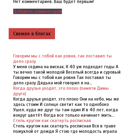
Нет комментариев. Ваш будет первым!
Добавить комментарий
Свежее в блогах
Говорим мы с тобой как ровня, так поставил ты
дело сразу
У меня седина на висках, К 40 уж подходят годы А
ты вечно такой молодой Веселый всегда и суровый
Говорим мы с тобой как ровня Так поставил ты
дело сразу Дядька мой говорил я на...
Когда друзья уходят, это плохо (памяти Димы
друга)
Когда друзья уходят, это плохо Они на небо, мы же
здесь стоим И солнце светит как то однобоко
Ушел, куда же друг ты там один И в 40 лет, когда
вокруг цветёт Когда все только начинает жить...
Степь кругом как скатерть росписная
Степь кругом как скатерть росписная Вся в траве
пожухлой от дождя Я стою где молодость играла