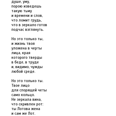
душе, уму,
порою изведешь
такую тьму
и времени и слов,
что ломит грудь,
что в зеркало готов
подчас взглянуть.
Но это только ты,
и жизнь твоя
уложена в черты
лица, края
которого тверды
в беде, в труде
и, видимо, чужды
любой среде.
Но это только ты.
Твое лицо
для спорящей четы
само кольцо.
Не зеркала вина,
что скривлен рот:
ты Лотова жена
и сам же Лот.