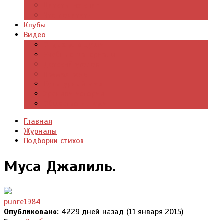
Цитаты из книг
Что почитать
Клубы
Видео
Отдых для души
Учебные материалы
Детский уголок
Прямая речь
Культурный мир
Хроники истории
Общество и люди
Главная
Журналы
Подборки стихов
Муса Джалиль.
punre1984
Опубликовано:
4229 дней назад (11 января 2015)