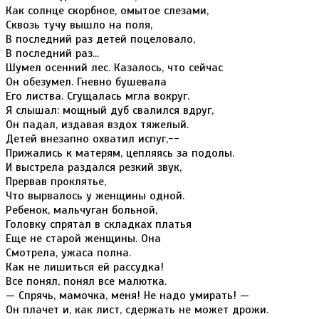
Как солнце скорбное, омытое слезами,
Сквозь тучу вышло на поля,
В последний раз детей поцеловало,
В последний раз...
Шумел осенний лес. Казалось, что сейчас
Он обезумел. Гневно бушевала
Его листва. Сгущалась мгла вокруг.
Я слышал: мощный дуб свалился вдруг,
Он падал, издавая вздох тяжелый.
Детей внезапно охватил испуг,--
Прижались к матерям, цепляясь за подолы.
И выстрела раздался резкий звук,
Прервав проклятье,
Что вырвалось у женщины одной.
Ребенок, мальчуган больной,
Головку спрятал в складках платья
Еще не старой женщины. Она
Смотрела, ужаса полна.
Как не лишиться ей рассудка!
Все понял, понял все малютка.
— Спрячь, мамочка, меня! Не надо умирать! —
Он плачет и, как лист, сдержать не может дрожи.