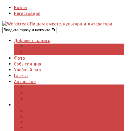
Войти
Регистрация
Добавить запись
Добавить видео
Добавить фото
Фото
События дня
Учебный зал
Газета
Авторское
Авторская поэзия
Авторский юмор
Авторское для детей
Журналы
Поэзия стихи
Проза, книги
Драматургия
Детские книги