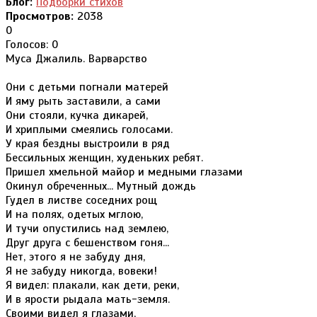
Блог:
Подборки стихов
Просмотров:
2038
0
Голосов: 0
Муса Джалиль. Варварство
Они с детьми погнали матерей
И яму рыть заставили, а сами
Они стояли, кучка дикарей,
И хриплыми смеялись голосами.
У края бездны выстроили в ряд
Бессильных женщин, худеньких ребят.
Пришел хмельной майор и медными глазами
Окинул обреченных... Мутный дождь
Гудел в листве соседних рощ
И на полях, одетых мглою,
И тучи опустились над землею,
Друг друга с бешенством гоня...
Нет, этого я не забуду дня,
Я не забуду никогда, вовеки!
Я видел: плакали, как дети, реки,
И в ярости рыдала мать-земля.
Своими видел я глазами,