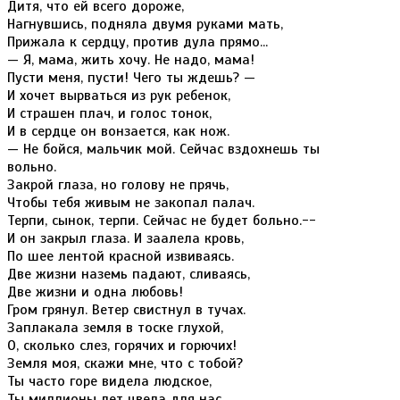
Дитя, что ей всего дороже,
Нагнувшись, подняла двумя руками мать,
Прижала к сердцу, против дула прямо...
— Я, мама, жить хочу. Не надо, мама!
Пусти меня, пусти! Чего ты ждешь? —
И хочет вырваться из рук ребенок,
И страшен плач, и голос тонок,
И в сердце он вонзается, как нож.
— Не бойся, мальчик мой. Сейчас вздохнешь ты
вольно.
Закрой глаза, но голову не прячь,
Чтобы тебя живым не закопал палач.
Терпи, сынок, терпи. Сейчас не будет больно.--
И он закрыл глаза. И заалела кровь,
По шее лентой красной извиваясь.
Две жизни наземь падают, сливаясь,
Две жизни и одна любовь!
Гром грянул. Ветер свистнул в тучах.
Заплакала земля в тоске глухой,
О, сколько слез, горячих и горючих!
Земля моя, скажи мне, что с тобой?
Ты часто горе видела людское,
Ты миллионы лет цвела для нас,