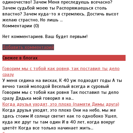
одиночество! Зачем Меня преследуешь всечасно?
Зачем судьбой моею ты Распоряжаешься столь
властно? Зачем куда-то я стремлюсь, Достичь высот
желаю страстно, Но лишь ...
Комментарии (
0
)
Нет комментариев. Ваш будет первым!
Добавить комментарий
Свежее в блогах
Говорим мы с тобой как ровня, так поставил ты дело
сразу
У меня седина на висках, К 40 уж подходят годы А ты
вечно такой молодой Веселый всегда и суровый
Говорим мы с тобой как ровня Так поставил ты дело
сразу Дядька мой говорил я на...
Когда друзья уходят, это плохо (памяти Димы друга)
Когда друзья уходят, это плохо Они на небо, мы же
здесь стоим И солнце светит как то однобоко Ушел,
куда же друг ты там один И в 40 лет, когда вокруг
цветёт Когда все только начинает жить...