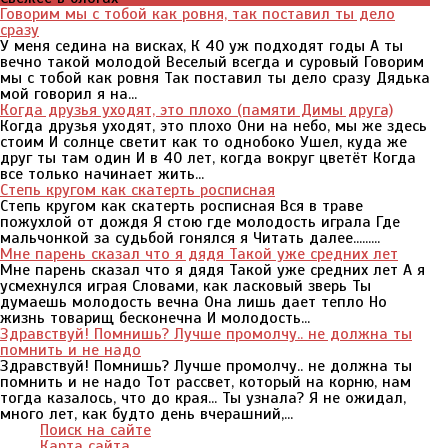
Говорим мы с тобой как ровня, так поставил ты дело
сразу
У меня седина на висках, К 40 уж подходят годы А ты
вечно такой молодой Веселый всегда и суровый Говорим
мы с тобой как ровня Так поставил ты дело сразу Дядька
мой говорил я на...
Когда друзья уходят, это плохо (памяти Димы друга)
Когда друзья уходят, это плохо Они на небо, мы же здесь
стоим И солнце светит как то однобоко Ушел, куда же
друг ты там один И в 40 лет, когда вокруг цветёт Когда
все только начинает жить...
Степь кругом как скатерть росписная
Степь кругом как скатерть росписная Вся в траве
пожухлой от дождя Я стою где молодость играла Где
мальчонкой за судьбой гонялся я Читать далее.........
Мне парень сказал что я дядя Такой уже средних лет
Мне парень сказал что я дядя Такой уже средних лет А я
усмехнулся играя Словами, как ласковый зверь Ты
думаешь молодость вечна Она лишь дает тепло Но
жизнь товарищ бесконечна И молодость...
Здравствуй! Помнишь? Лучше промолчу.. не должна ты
помнить и не надо
Здравствуй! Помнишь? Лучше промолчу.. не должна ты
помнить и не надо Тот рассвет, который на корню, нам
тогда казалось, что до края... Ты узнала? Я не ожидал,
много лет, как будто день вчерашний,...
Поиск на сайте
Карта сайта