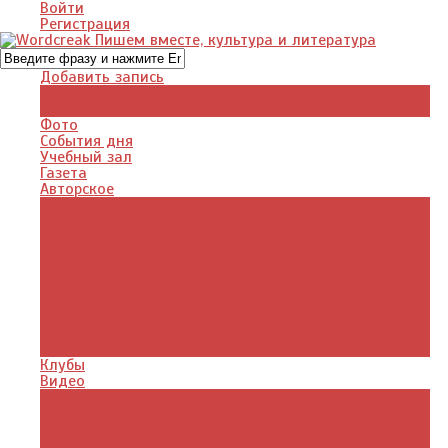
Войти
Регистрация
Добавить запись
Добавить видео
Добавить фото
Фото
События дня
Учебный зал
Газета
Авторское
Авторская поэзия
Авторский юмор
Авторское для детей
Журналы
Поэзия стихи
Проза, книги
Драматургия
Детские книги
Цитаты из книг
Что почитать
Клубы
Видео
Отдых для души
Учебные материалы
Детский уголок
Прямая речь