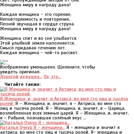
Свет, пробуждающий звёзды от сна.
Женщина миру в награду дана!
Каждая женщина - это горение,
Неповторяемость и повторение,
Песней звучащая в сердце струна.
Женщина миру в награду дана!
Женщина спит и во сне улыбается.
Этой улыбкой земля наполняется,
Смысл придавая течению лет.
Каждая женщина - чей-то рассвет.
Изображение уменьшено. Щелкните, чтобы
увидеть оригинал.
Дорогой дедушка...
Ох, это...
Читайте также:
Я Женщина, и, значит, я Актриса, во мне сто лиц и тысяча
ролей.
Я – Женщина, и, значит, я – Актриса, во мне сто
лиц и тысяча ролей. Я – Женщина, и, значит, я – Царица,
возлюбленная всех земных царей. Я – Женщина, и, значит,
я – Рабыня, познавшая солёный вкус ...
Наталья Очкур Я - женщина...
Я - женщина и значит я
актриса, во мне сто лиц и тысяча ролей. Я- женщина и