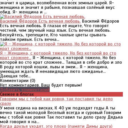
значит я царица, возлюбленная всех земных царей. Я-
женщина и значит я рабыня, познавшая солёный вкус
обид. Я- женщина и ...
Василий Фёдоров Есть вечная любовь.
Василий Фёдоров
Есть вечная любовь. В глазах её ищите, Что говорят
честней, чем звучный наш язык. Есть вечная любовь.
Беснуйтесь, трепещите, Кто чахлые цветы срывать
тайком привык. Есть вечна...
Я - Женщина, с которой тяжело, Но без которой во сто
крат сложнее...
Я - Женщина, с которой тяжело, Но без
которой во сто крат сложнее... Таящая в себе добро и зло
В роду которой кошки, львы и змеи… Я - женщина,
умеющая ждать И ненавидящая люто ожиданье…
Дающая тебе...
Комментарии (
0
)
Нет комментариев. Ваш будет первым!
Добавить комментарий
Свежее в блогах
Говорим мы с тобой как ровня, так поставил ты дело
сразу
У меня седина на висках, К 40 уж подходят годы А ты
вечно такой молодой Веселый всегда и суровый Говорим
мы с тобой как ровня Так поставил ты дело сразу Дядька
мой говорил я на...
Когда друзья уходят, это плохо (памяти Димы друга)