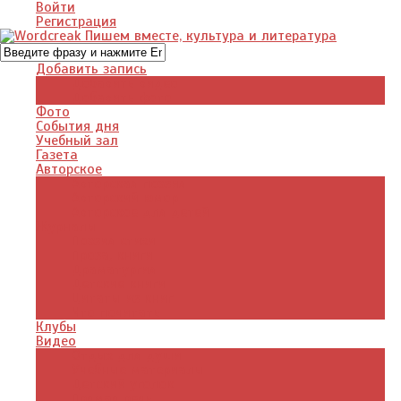
Войти
Регистрация
Добавить запись
Добавить видео
Добавить фото
Фото
События дня
Учебный зал
Газета
Авторское
Авторская поэзия
Авторский юмор
Авторское для детей
Журналы
Поэзия стихи
Проза, книги
Драматургия
Детские книги
Цитаты из книг
Что почитать
Клубы
Видео
Отдых для души
Учебные материалы
Детский уголок
Прямая речь