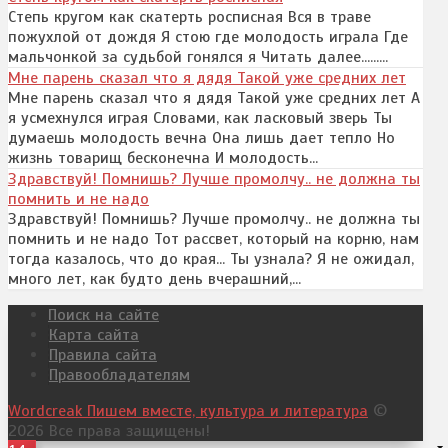
Степь кругом как скатерть росписная Вся в траве
пожухлой от дождя Я стою где молодость играла Где
мальчонкой за судьбой гонялся я Читать далее.........
Мне парень сказал что я дядя Такой уже средних лет
Мне парень сказал что я дядя Такой уже средних лет А
я усмехнулся играя Словами, как ласковый зверь Ты
думаешь молодость вечна Она лишь дает тепло Но
жизнь товарищ бесконечна И молодость...
Здравствуй! Помнишь? Лучше промолчу.. не должна ты
помнить и не надо
Здравствуй! Помнишь? Лучше промолчу.. не должна ты
помнить и не надо Тот рассвет, который на корню, нам
тогда казалось, что до края... Ты узнала? Я не ожидал,
много лет, как будто день вчерашний,...
Поиск на сайте
Карта сайта
Правила сайта
Правообладателям
Wordcreak Пишем вместе, культура и литература
©
2026 Все права защищены!