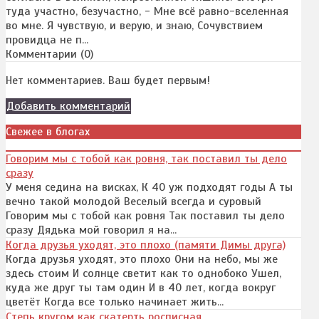
туда участно, безучастно, - Мне всё равно-вселенная
во мне. Я чувствую, и верую, и знаю, Сочувствием
провидца не п...
Комментарии (
0
)
Нет комментариев. Ваш будет первым!
Добавить комментарий
Свежее в блогах
Говорим мы с тобой как ровня, так поставил ты дело
сразу
У меня седина на висках, К 40 уж подходят годы А ты
вечно такой молодой Веселый всегда и суровый
Говорим мы с тобой как ровня Так поставил ты дело
сразу Дядька мой говорил я на...
Когда друзья уходят, это плохо (памяти Димы друга)
Когда друзья уходят, это плохо Они на небо, мы же
здесь стоим И солнце светит как то однобоко Ушел,
куда же друг ты там один И в 40 лет, когда вокруг
цветёт Когда все только начинает жить...
Степь кругом как скатерть росписная