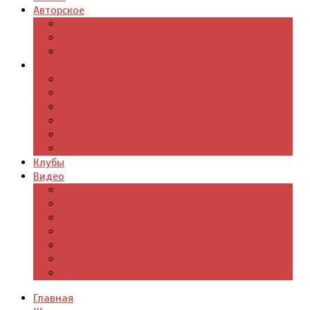
Авторское
Авторская поэзия
Авторский юмор
Авторское для детей
Журналы
Поэзия стихи
Проза, книги
Драматургия
Детские книги
Цитаты из книг
Что почитать
Клубы
Видео
Отдых для души
Учебные материалы
Детский уголок
Прямая речь
Культурный мир
Хроники истории
Общество и люди
Главная