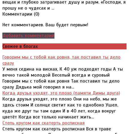
вещах и глубоко затрагивает душу и разум. «Господи, я
прошу не о чудесах и ...
Комментарии (
0
)
Нет комментариев. Ваш будет первым!
Добавить комментарий
Свежее в блогах
Говорим мы с тобой как ровня, так поставил ты дело
сразу
У меня седина на висках, К 40 уж подходят годы А ты
вечно такой молодой Веселый всегда и суровый
Говорим мы с тобой как ровня Так поставил ты дело
сразу Дядька мой говорил я на...
Когда друзья уходят, это плохо (памяти Димы друга)
Когда друзья уходят, это плохо Они на небо, мы же
здесь стоим И солнце светит как то однобоко Ушел,
куда же друг ты там один И в 40 лет, когда вокруг
цветёт Когда все только начинает жить...
Степь кругом как скатерть росписная
Степь кругом как скатерть росписная Вся в траве