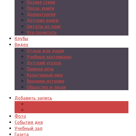
Поэзия стихи
Проза, книги
Драматургия
Детские книги
Цитаты из книг
Что почитать
Клубы
Видео
Отдых для души
Учебные материалы
Детский уголок
Прямая речь
Культурный мир
Хроники истории
Общество и люди
Добавить запись
Добавить видео
Добавить фото
Фото
События дня
Учебный зал
Газета