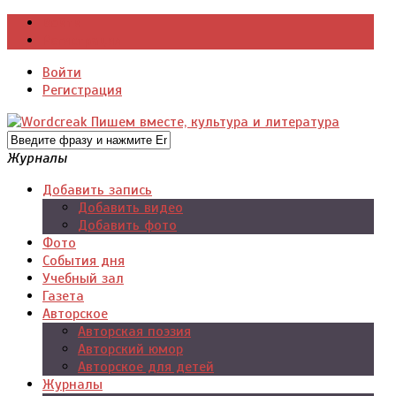
Войти
Регистрация
Войти
Регистрация
Журналы
Добавить запись
Добавить видео
Добавить фото
Фото
События дня
Учебный зал
Газета
Авторское
Авторская поэзия
Авторский юмор
Авторское для детей
Журналы