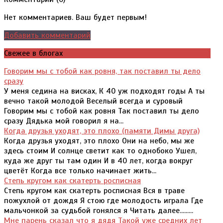
Нет комментариев. Ваш будет первым!
Добавить комментарий
Свежее в блогах
Говорим мы с тобой как ровня, так поставил ты дело
сразу
У меня седина на висках, К 40 уж подходят годы А ты
вечно такой молодой Веселый всегда и суровый
Говорим мы с тобой как ровня Так поставил ты дело
сразу Дядька мой говорил я на...
Когда друзья уходят, это плохо (памяти Димы друга)
Когда друзья уходят, это плохо Они на небо, мы же
здесь стоим И солнце светит как то однобоко Ушел,
куда же друг ты там один И в 40 лет, когда вокруг
цветёт Когда все только начинает жить...
Степь кругом как скатерть росписная
Степь кругом как скатерть росписная Вся в траве
пожухлой от дождя Я стою где молодость играла Где
мальчонкой за судьбой гонялся я Читать далее.........
Мне парень сказал что я дядя Такой уже средних лет