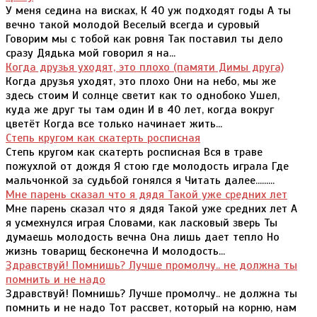
У меня седина на висках, К 40 уж подходят годы А ты
вечно такой молодой Веселый всегда и суровый
Говорим мы с тобой как ровня Так поставил ты дело
сразу Дядька мой говорил я на...
Когда друзья уходят, это плохо (памяти Димы друга)
Когда друзья уходят, это плохо Они на небо, мы же
здесь стоим И солнце светит как то однобоко Ушел,
куда же друг ты там один И в 40 лет, когда вокруг
цветёт Когда все только начинает жить...
Степь кругом как скатерть росписная
Степь кругом как скатерть росписная Вся в траве
пожухлой от дождя Я стою где молодость играла Где
мальчонкой за судьбой гонялся я Читать далее.........
Мне парень сказал что я дядя Такой уже средних лет
Мне парень сказал что я дядя Такой уже средних лет А
я усмехнулся играя Словами, как ласковый зверь Ты
думаешь молодость вечна Она лишь дает тепло Но
жизнь товарищ бесконечна И молодость...
Здравствуй! Помнишь? Лучше промолчу.. не должна ты
помнить и не надо
Здравствуй! Помнишь? Лучше промолчу.. не должна ты
помнить и не надо Тот рассвет, который на корню, нам