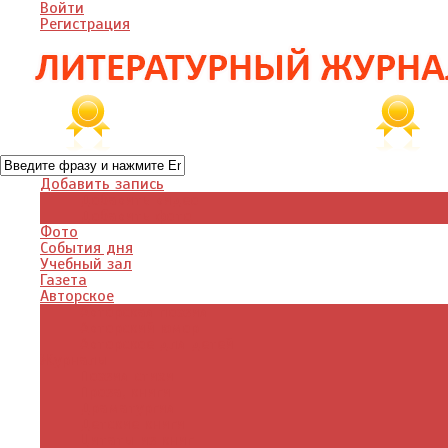
Войти
Регистрация
Добавить запись
Добавить видео
Добавить фото
Фото
События дня
Учебный зал
Газета
Авторское
Авторская поэзия
Авторский юмор
Авторское для детей
Журналы
Поэзия стихи
Проза, книги
Драматургия
Детские книги
Цитаты из книг