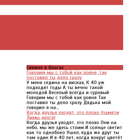
Свежее в блогах
Говорим мы с тобой как ровня, так
поставил ты дело сразу
У меня седина на висках, К 40 уж
подходят годы А ты вечно такой
молодой Веселый всегда и суровый
Говорим мы с тобой как ровня Так
поставил ты дело сразу Дядька мой
говорил я на...
Когда друзья уходят, это плохо (памяти
Димы друга)
Когда друзья уходят, это плохо Они на
небо, мы же здесь стоим И солнце светит
как то однобоко Ушел, куда же друг ты
там один И в 40 лет, когда вокруг цветёт