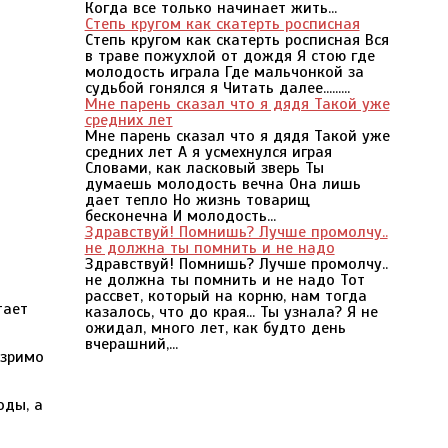
Когда все только начинает жить...
Степь кругом как скатерть росписная
Степь кругом как скатерть росписная Вся
в траве пожухлой от дождя Я стою где
молодость играла Где мальчонкой за
судьбой гонялся я Читать далее.........
Мне парень сказал что я дядя Такой уже
средних лет
Мне парень сказал что я дядя Такой уже
средних лет А я усмехнулся играя
Словами, как ласковый зверь Ты
думаешь молодость вечна Она лишь
дает тепло Но жизнь товарищ
бесконечна И молодость...
Здравствуй! Помнишь? Лучше промолчу..
не должна ты помнить и не надо
Здравствуй! Помнишь? Лучше промолчу..
не должна ты помнить и не надо Тот
рассвет, который на корню, нам тогда
тает
казалось, что до края... Ты узнала? Я не
ожидал, много лет, как будто день
вчерашний,...
езримо
оды, а