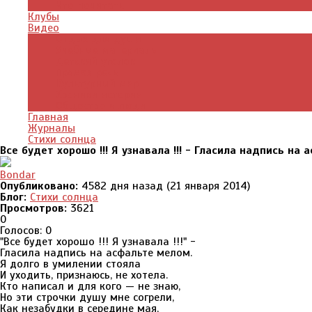
Что почитать
Клубы
Видео
Отдых для души
Учебные материалы
Детский уголок
Прямая речь
Культурный мир
Хроники истории
Общество и люди
Главная
Журналы
Стихи солнца
Все будет хорошо !!! Я узнавала !!! - Гласила надпись на 
Bondar
Опубликовано:
4582 дня назад (21 января 2014)
Блог:
Стихи солнца
Просмотров:
3621
0
Голосов: 0
"Все будет хорошо !!! Я узнавала !!!" -
Гласила надпись на асфальте мелом.
Я долго в умилении стояла
И уходить, признаюсь, не хотела.
Кто написал и для кого — не знаю,
Но эти строчки душу мне согрели,
Как незабудки в середине мая,