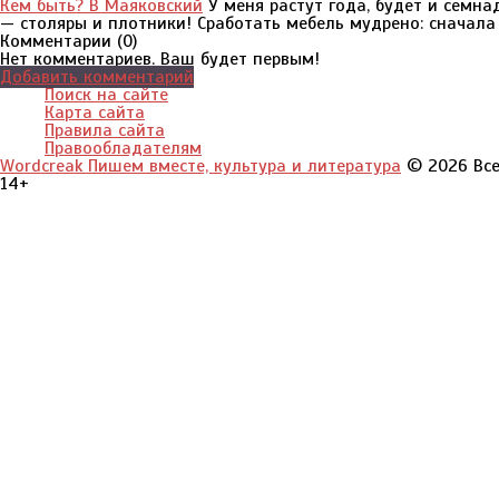
Кем быть? В Маяковский
У меня растут года, будет и семна
— столяры и плотники! Сработать мебель мудрено: сначала 
Комментарии (
0
)
Нет комментариев. Ваш будет первым!
Добавить комментарий
Поиск на сайте
Карта сайта
Правила сайта
Правообладателям
Wordcreak Пишем вместе, культура и литература
© 2026 Все
14+