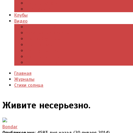
Цитаты из книг
Что почитать
Клубы
Видео
Отдых для души
Учебные материалы
Детский уголок
Прямая речь
Культурный мир
Хроники истории
Общество и люди
Главная
Журналы
Стихи солнца
Живите несерьезно.
Bondar
Опубликовано:
4583 дня назад (20 января 2014)