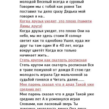
молодой Веселый всегда и суровый
Говорим мы с тобой как ровня Так
поставил ты дело сразу Дядька мой
говорил я на...
Когда друзья уходят, это плохо (памяти
Димы друга)
Когда друзья уходят, это плохо Они на
небо, мы же здесь стоим И солнце
светит как то однобоко Ушел, куда же
друг ты там один И в 40 лет, когда
вокруг цветёт Когда все только
начинает жить...
Степь кругом как скатерть росписная
Степь кругом как скатерть росписная Вся
в траве пожухлой от дождя Я стою где
молодость играла Где мальчонкой за
судьбой гонялся я Читать далее.........
Мне парень сказал что я дядя Такой уже
средних лет
Мне парень сказал что я дядя Такой уже
средних лет А я усмехнулся играя
Словами, как ласковый зверь Ты
думаешь молодость вечна Она лишь