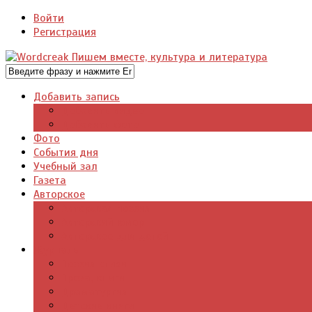
Войти
Регистрация
Добавить запись
Добавить видео
Добавить фото
Фото
События дня
Учебный зал
Газета
Авторское
Авторская поэзия
Авторский юмор
Авторское для детей
Журналы
Поэзия стихи
Проза, книги
Драматургия
Детские книги