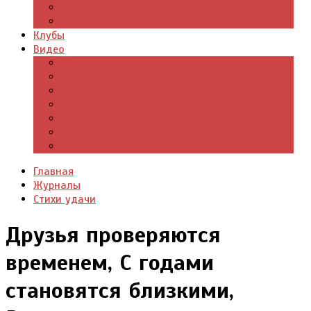
Цитаты из книг
Что почитать
Клубы
Видео
Отдых для души
Учебные материалы
Детский уголок
Прямая речь
Культурный мир
Хроники истории
Общество и люди
Главная
Журналы
Стихи удачи
Друзья проверяются
временем, С годами
становятся близкими,