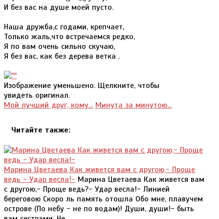
И без вас на душе моей пусто.
Наша дружба,с годами, крепчает,
Только жаль,что встречаемся редко,
Я по вам очень сильно скучаю,
Я без вас, как без дерева ветка .
Изображение уменьшено. Щелкните, чтобы
увидеть оригинал.
Мой лучший друг, кому...
Минута за минутою...
Читайте также:
Марина Цветаева Как живется вам с другою,- Проще
ведь - Удар весла!-
Марина Цветаева Как живется вам
с другою,- Проще ведь?- Удар весла!- Линией
береговою Скоро ль память отошла Обо мне, плавучем
острове (По небу - не по водам)! Души, души!- быть
вам сестрами, Не ...