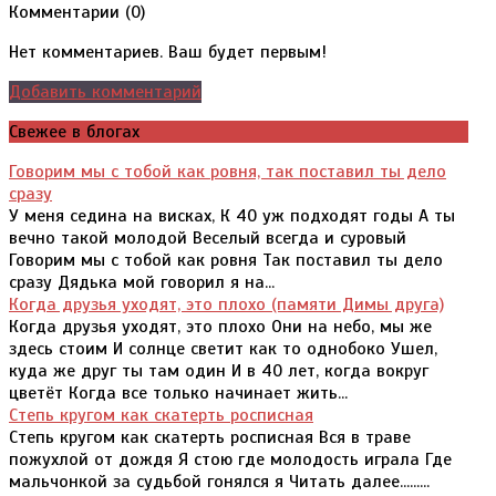
Комментарии (
0
)
Нет комментариев. Ваш будет первым!
Добавить комментарий
Свежее в блогах
Говорим мы с тобой как ровня, так поставил ты дело
сразу
У меня седина на висках, К 40 уж подходят годы А ты
вечно такой молодой Веселый всегда и суровый
Говорим мы с тобой как ровня Так поставил ты дело
сразу Дядька мой говорил я на...
Когда друзья уходят, это плохо (памяти Димы друга)
Когда друзья уходят, это плохо Они на небо, мы же
здесь стоим И солнце светит как то однобоко Ушел,
куда же друг ты там один И в 40 лет, когда вокруг
цветёт Когда все только начинает жить...
Степь кругом как скатерть росписная
Степь кругом как скатерть росписная Вся в траве
пожухлой от дождя Я стою где молодость играла Где
мальчонкой за судьбой гонялся я Читать далее.........