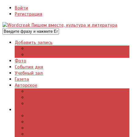
Войти
Регистрация
Добавить запись
Добавить видео
Добавить фото
Фото
События дня
Учебный зал
Газета
Авторское
Авторская поэзия
Авторский юмор
Авторское для детей
Журналы
Поэзия стихи
Проза, книги
Драматургия
Детские книги