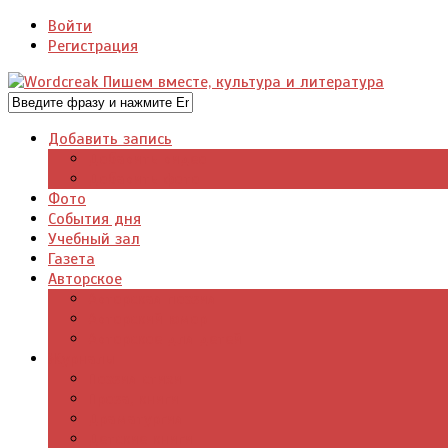
Войти
Регистрация
Добавить запись
Добавить видео
Добавить фото
Фото
События дня
Учебный зал
Газета
Авторское
Авторская поэзия
Авторский юмор
Авторское для детей
Журналы
Поэзия стихи
Проза, книги
Драматургия
Детские книги