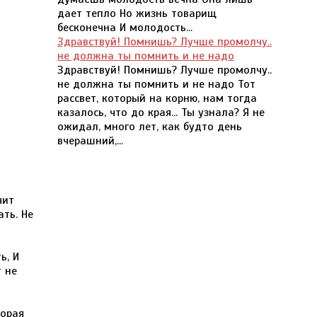
дает тепло Но жизнь товарищ
бесконечна И молодость...
Здравствуй! Помнишь? Лучше промолчу..
не должна ты помнить и не надо
Здравствуй! Помнишь? Лучше промолчу..
не должна ты помнить и не надо Тот
рассвет, который на корню, нам тогда
казалось, что до края... Ты узнала? Я не
ожидал, много лет, как будто день
вчерашний,...
чит
ать. Не
ь, И
т не
торая