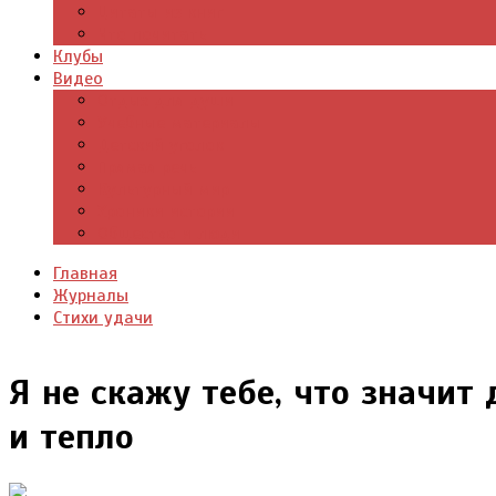
Цитаты из книг
Что почитать
Клубы
Видео
Отдых для души
Учебные материалы
Детский уголок
Прямая речь
Культурный мир
Хроники истории
Общество и люди
Главная
Журналы
Стихи удачи
Я не скажу тебе, что значит
и тепло