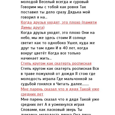
молодой Веселый всегда и суровый
Говорим мы с тобой как ровня Так
поставил ты дело сразу Дядька мой
говорил я на...
Когда друзья уходят, это плохо (памяти
Димы друга)
Когда друзья уходят, это плохо Они на
небо, мы же здесь стоим И солнце
светит как то однобоко Ушел, куда же
друг ты там один И в 40 лет, когда
вокруг цветёт Когда все только
начинает жить...
Степь кругом как скатерть росписная
Степь кругом как скатерть росписная Вся
в траве пожухлой от дождя Я стою где
молодость играла Где мальчонкой за
судьбой гонялся я Читать далее.........
Мне парень сказал что я дядя Такой уже
средних лет
Мне парень сказал что я дядя Такой уже
средних лет А я усмехнулся играя
Словами, как ласковый зверь Ты
думаешь молодость вечна Она лишь