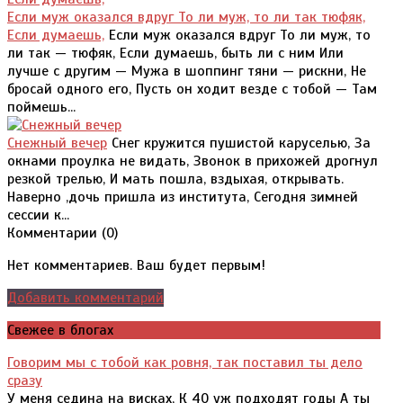
Если муж оказался вдруг То ли муж, то ли так тюфяк,
Если думаешь,
Если муж оказался вдруг То ли муж, то
ли так — тюфяк, Если думаешь, быть ли с ним Или
лучше с другим — Мужа в шоппинг тяни — рискни, Не
бросай одного его, Пусть он ходит везде с тобой — Там
поймешь...
Снежный вечер
Снег кружится пушистой каруселью, За
окнами проулка не видать, Звонок в прихожей дрогнул
резкой трелью, И мать пошла, вздыхая, открывать.
Наверно ,дочь пришла из института, Сегодня зимней
сессии к...
Комментарии (
0
)
Нет комментариев. Ваш будет первым!
Добавить комментарий
Свежее в блогах
Говорим мы с тобой как ровня, так поставил ты дело
сразу
У меня седина на висках, К 40 уж подходят годы А ты