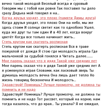
вечно такой молодой Веселый всегда и суровый
Говорим мы с тобой как ровня Так поставил ты дело
сразу Дядька мой говорил я на...
Когда друзья уходят, это плохо (памяти Димы друга)
Когда друзья уходят, это плохо Они на небо, мы же
здесь стоим И солнце светит как то однобоко Ушел,
куда же друг ты там один И в 40 лет, когда вокруг
цветёт Когда все только начинает жить...
Степь кругом как скатерть росписная
Степь кругом как скатерть росписная Вся в траве
пожухлой от дождя Я стою где молодость играла Где
мальчонкой за судьбой гонялся я Читать далее.........
Мне парень сказал что я дядя Такой уже средних лет
Мне парень сказал что я дядя Такой уже средних лет А
я усмехнулся играя Словами, как ласковый зверь Ты
думаешь молодость вечна Она лишь дает тепло Но
жизнь товарищ бесконечна И молодость...
Здравствуй! Помнишь? Лучше промолчу.. не должна ты
помнить и не надо
Здравствуй! Помнишь? Лучше промолчу.. не должна ты
помнить и не надо Тот рассвет, который на корню, нам
тогда казалось, что до края... Ты узнала? Я не ожидал,