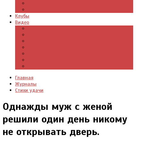
Цитаты из книг
Что почитать
Клубы
Видео
Отдых для души
Учебные материалы
Детский уголок
Прямая речь
Культурный мир
Хроники истории
Общество и люди
Главная
Журналы
Стихи удачи
Однажды муж с женой
решили один день никому
не открывать дверь.