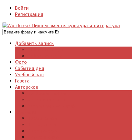
Войти
Регистрация
Добавить запись
Добавить видео
Добавить фото
Фото
События дня
Учебный зал
Газета
Авторское
Авторская поэзия
Авторский юмор
Авторское для детей
Журналы
Поэзия стихи
Проза, книги
Драматургия
Детские книги