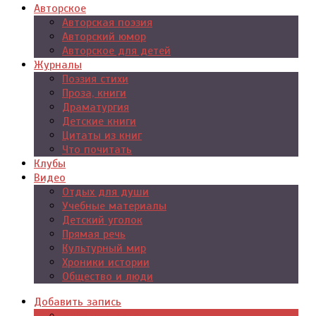
Авторское
Авторская поэзия
Авторский юмор
Авторское для детей
Журналы
Поэзия стихи
Проза, книги
Драматургия
Детские книги
Цитаты из книг
Что почитать
Клубы
Видео
Отдых для души
Учебные материалы
Детский уголок
Прямая речь
Культурный мир
Хроники истории
Общество и люди
Добавить запись