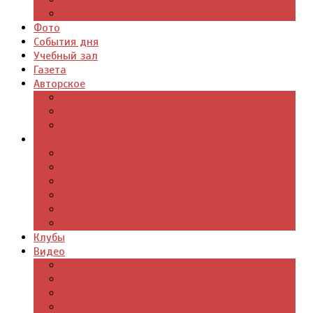
Добавить видео
Добавить фото
Фото
События дня
Учебный зал
Газета
Авторское
Авторская поэзия
Авторский юмор
Авторское для детей
Журналы
Поэзия стихи
Проза, книги
Драматургия
Детские книги
Цитаты из книг
Что почитать
Клубы
Видео
Отдых для души
Учебные материалы
Детский уголок
Прямая речь