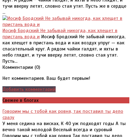
круг. А рядом - чайки галдят, и яхты в небо глядят, и
тучи вверху летят, словно стая утят. Пусть же в сердце
...
Иосиф Бродский Не забывай никогда, как хлещет в
пристань вода и
Иосиф Бродский Не забывай никогда,
как хлещет в пристань вода и как воздух упруг — как
спасательный круг. А рядом чайки галдят, и яхты в
небо глядят, и тучи вверху летят, словно стая утят.
Пусть...
Комментарии (
0
)
Нет комментариев. Ваш будет первым!
Добавить комментарий
Свежее в блогах
Говорим мы с тобой как ровня, так поставил ты дело
сразу
У меня седина на висках, К 40 уж подходят годы А ты
вечно такой молодой Веселый всегда и суровый
Говорим мы с тобой как ровня Так поставил ты дело