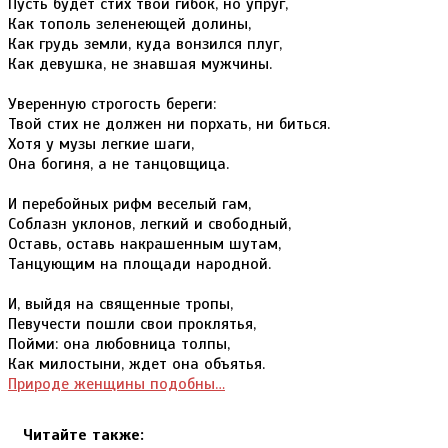
Пусть будет стих твой гибок, но упруг,
Как тополь зеленеющей долины,
Как грудь земли, куда вонзился плуг,
Как девушка, не знавшая мужчины.
Уверенную строгость береги:
Твой стих не должен ни порхать, ни биться.
Хотя у музы легкие шаги,
Она богиня, а не танцовщица.
И перебойных рифм веселый гам,
Соблазн уклонов, легкий и свободный,
Оставь, оставь накрашенным шутам,
Танцующим на площади народной.
И, выйдя на священные тропы,
Певучести пошли свои проклятья,
Пойми: она любовница толпы,
Как милостыни, ждет она объятья.
Природе женщины подобны…
Читайте также: