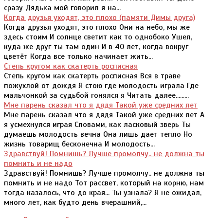
сразу Дядька мой говорил я на...
Когда друзья уходят, это плохо (памяти Димы друга)
Когда друзья уходят, это плохо Они на небо, мы же
здесь стоим И солнце светит как то однобоко Ушел,
куда же друг ты там один И в 40 лет, когда вокруг
цветёт Когда все только начинает жить...
Степь кругом как скатерть росписная
Степь кругом как скатерть росписная Вся в траве
пожухлой от дождя Я стою где молодость играла Где
мальчонкой за судьбой гонялся я Читать далее.........
Мне парень сказал что я дядя Такой уже средних лет
Мне парень сказал что я дядя Такой уже средних лет А
я усмехнулся играя Словами, как ласковый зверь Ты
думаешь молодость вечна Она лишь дает тепло Но
жизнь товарищ бесконечна И молодость...
Здравствуй! Помнишь? Лучше промолчу.. не должна ты
помнить и не надо
Здравствуй! Помнишь? Лучше промолчу.. не должна ты
помнить и не надо Тот рассвет, который на корню, нам
тогда казалось, что до края... Ты узнала? Я не ожидал,
много лет, как будто день вчерашний,...