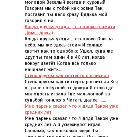
молодой Веселый всегда и суровый
Говорим мы с тобой как ровня Так
поставил ты дело сразу Дядька мой
говорил я на...
Когда друзья уходят, это плохо (памяти
Димы друга)
Когда друзья уходят, это плохо Они на
небо, мы же здесь стоим И солнце
светит как то однобоко Ушел, куда же
друг ты там один И в 40 лет, когда
вокруг цветёт Когда все только
начинает жить...
Степь кругом как скатерть росписная
Степь кругом как скатерть росписная Вся
в траве пожухлой от дождя Я стою где
молодость играла Где мальчонкой за
судьбой гонялся я Читать далее.........
Мне парень сказал что я дядя Такой уже
средних лет
Мне парень сказал что я дядя Такой уже
средних лет А я усмехнулся играя
Словами, как ласковый зверь Ты
думаешь молодость вечна Она лишь