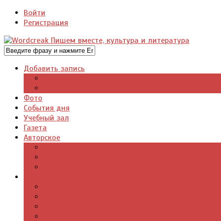
Войти
Регистрация
Добавить запись
Добавить видео
Добавить фото
Фото
События дня
Учебный зал
Газета
Авторское
Авторская поэзия
Авторский юмор
Авторское для детей
Журналы
Поэзия стихи
Проза, книги
Драматургия
Детские книги