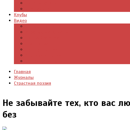
Цитаты из книг
Что почитать
Клубы
Видео
Отдых для души
Учебные материалы
Детский уголок
Прямая речь
Культурный мир
Хроники истории
Общество и люди
Главная
Журналы
Страстная поэзия
Не забывайте тех, кто вас лю
без