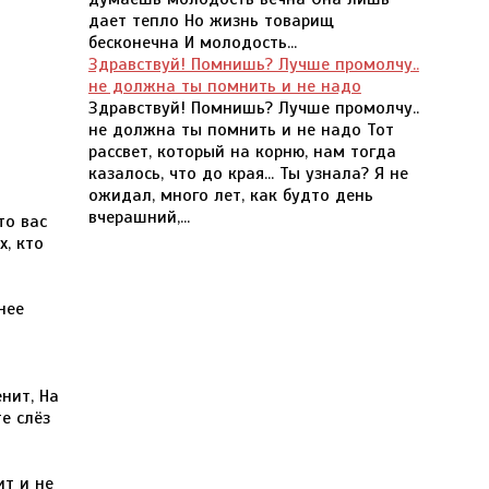
дает тепло Но жизнь товарищ
бесконечна И молодость...
Здравствуй! Помнишь? Лучше промолчу..
не должна ты помнить и не надо
Здравствуй! Помнишь? Лучше промолчу..
не должна ты помнить и не надо Тот
рассвет, который на корню, нам тогда
казалось, что до края... Ты узнала? Я не
ожидал, много лет, как будто день
вчерашний,...
то вас
х, кто
нее
нит, На
те слёз
ит и не