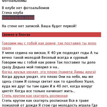
Фотоальбомы
В клубе нет фотоальбомов
Стена клуба
Написать на стене
На стене нет записей. Ваша будет первой!
Свежее в блогах
Говорим мы с тобой как ровня, так поставил ты дело
сразу
У меня седина на висках, К 40 уж подходят годы А ты
вечно такой молодой Веселый всегда и суровый
Говорим мы с тобой как ровня Так поставил ты дело
сразу Дядька мой говорил я на...
Когда друзья уходят, это плохо (памяти Димы друга)
Когда друзья уходят, это плохо Они на небо, мы же
здесь стоим И солнце светит как то однобоко Ушел,
куда же друг ты там один И в 40 лет, когда вокруг
цветёт Когда все только начинает жить...
Степь кругом как скатерть росписная
Степь кругом как скатерть росписная Вся в траве
пожухлой от дождя Я стою где молодость играла Где