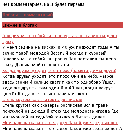
Нет комментариев. Ваш будет первым!
Добавить комментарий
Свежее в блогах
Говорим мы с тобой как ровня, так поставил ты дело
сразу
У меня седина на висках, К 40 уж подходят годы А ты
вечно такой молодой Веселый всегда и суровый
Говорим мы с тобой как ровня Так поставил ты дело
сразу Дядька мой говорил я на...
Когда друзья уходят, это плохо (памяти Димы друга)
Когда друзья уходят, это плохо Они на небо, мы же
здесь стоим И солнце светит как то однобоко Ушел,
куда же друг ты там один И в 40 лет, когда вокруг
цветёт Когда все только начинает жить...
Степь кругом как скатерть росписная
Степь кругом как скатерть росписная Вся в траве
пожухлой от дождя Я стою где молодость играла Где
мальчонкой за судьбой гонялся я Читать далее.........
Мне парень сказал что я дядя Такой уже средних лет
Мне парень сказал что я дядя Такой уже средних лет А