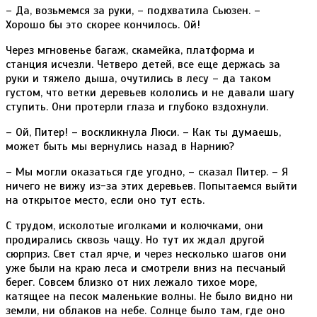
– Да, возьмемся за руки, – подхватила Сьюзен. –
Хорошо бы это скорее кончилось. Ой!
Через мгновенье багаж, скамейка, платформа и
станция исчезли. Четверо детей, все еще держась за
руки и тяжело дыша, очутились в лесу – да таком
густом, что ветки деревьев кололись и не давали шагу
ступить. Они протерли глаза и глубоко вздохнули.
– Ой, Питер! – воскликнула Люси. – Как ты думаешь,
может быть мы вернулись назад в Нарнию?
– Мы могли оказаться где угодно, – сказал Питер. – Я
ничего не вижу из-за этих деревьев. Попытаемся выйти
на открытое место, если оно тут есть.
С трудом, исколотые иголками и колючками, они
продирались сквозь чащу. Но тут их ждал другой
сюрприз. Свет стал ярче, и через несколько шагов они
уже были на краю леса и смотрели вниз на песчаный
берег. Совсем близко от них лежало тихое море,
катящее на песок маленькие волны. Не было видно ни
земли, ни облаков на небе. Солнце было там, где оно