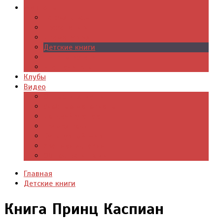
Журналы
Поэзия стихи
Проза, книги
Драматургия
Детские книги
Цитаты из книг
Что почитать
Клубы
Видео
Отдых для души
Учебные материалы
Детский уголок
Прямая речь
Культурный мир
Хроники истории
Общество и люди
Главная
Детские книги
Книга Принц Каспиан