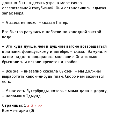
должно быть в десять утра, а море сияло
ослепительной голубизной. Они остановились, вдыхая
запах моря.
– А здесь неплохо, – сказал Питер.
Все быстро разулись и побрели по холодной чистой
воде.
– Это куда лучше, чем в душном вагоне возвращаться
к латыни, французскому и алгебре, – сказал Эдмунд, и
затем надолго воцарилось молчание. Они только
брызгались и искали креветок и крабов.
– Все же, – внезапно сказала Сьюзен, – мы должны
выработать какой-нибудь план. Скоро нам захочется
есть.
– У нас есть бутерброды, которые мама дала в дорогу,
– напомнил Эдмунд.
Страницы:
1
2
3
>
>>
Комментарии (
0
)