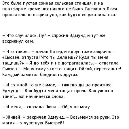
Это была пустая сонная сельская станция, и на
платформе кроме них никого не было. Внезапно Люси
пронзительно вскрикнула, как будто ее ужалила оса.
– Что случилось, Лу? – спросил Эдмунд и тут же
вскрикнул сам.
– Что такое… – начал Питер, и вдруг тоже закричал:
«Сьюзен, отпусти! Что ты делаешь? Куда ты меня
тащишь?» – Я до тебя и не дотрагивалась, – ответила
Сьюзен. – Меня саму что-то тащит. Ой-ой, перестаньте!
Каждый заметил бледность других.
– И со мной то же самое, – тяжело дыша произнес
Эдмунд. – Как будто меня тащат прочь. Как ужасно
тянет… ах! начинается снова.
– И меня, – сказала Люси. – Ой, я не могу.
– Живей! – закричал Эдмунд. – Возьмемся за руки. Это
магия – я чувствую. Быстрей!