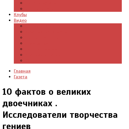
Цитаты из книг
Что почитать
Клубы
Видео
Отдых для души
Учебные материалы
Детский уголок
Прямая речь
Культурный мир
Хроники истории
Общество и люди
Главная
Газета
10 фактов о великих
двоечниках .
Исследователи творчества
гениев