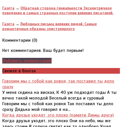
Газета
→
Обратная сторона гениальности Эксцентричное
поведение и самые странные поступки великих писателей.
Газета
→
Любовные письма великих людей. Cамые
романтичные образцы эпистолярного
Комментарии (
0
)
Нет комментариев. Ваш будет первым!
Добавить комментарий
Свежее в блогах
Говорим мы с тобой как ровня, так поставил ты дело
сразу
У меня седина на висках, К 40 уж подходят годы А ты
вечно такой молодой Веселый всегда и суровый
Говорим мы с тобой как ровня Так поставил ты дело
сразу Дядька мой говорил я на...
Когда друзья уходят, это плохо (памяти Димы друга)
Когда друзья уходят, это плохо Они на небо, мы же
здесь стоим И солнце светит как то однобоко Ушел,