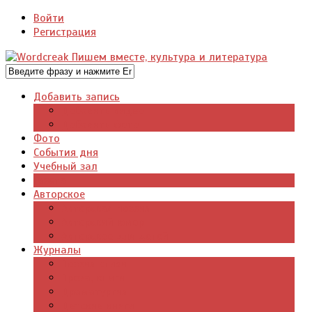
Войти
Регистрация
Добавить запись
Добавить видео
Добавить фото
Фото
События дня
Учебный зал
Газета
Авторское
Авторская поэзия
Авторский юмор
Авторское для детей
Журналы
Поэзия стихи
Проза, книги
Драматургия
Детские книги