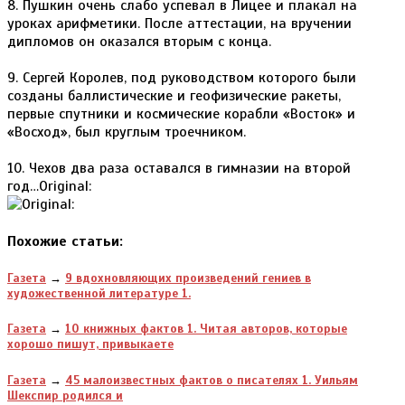
8. Пушкин очень слабо успевал в Лицее и плакал на
уроках арифметики. После аттестации, на вручении
дипломов он оказался вторым с конца.
9. Сергей Королев, под руководством которого были
созданы баллистические и геофизические ракеты,
первые спутники и космические корабли «Восток» и
«Восход», был круглым троечником.
10. Чехов два раза оставался в гимназии на второй
год…Original:
Похожие статьи:
Газета
→
9 вдохновляющих произведений гениев в
художественной литературе 1.
Газета
→
10 книжных фактов 1. Читая авторов, которые
хорошо пишут, привыкаете
Газета
→
45 малоизвестных фактов о писателях 1. Уильям
Шекспир родился и