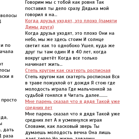
Говорим мы с тобой как ровня Так
поставил ты дело сразу Дядька мой
говорил я на...
 волосы
Когда друзья уходят, это плохо (памяти
3
Димы друга)
Когда друзья уходят, это плохо Они на
ы
небо, мы же здесь стоим И солнце
 и по
светит как то однобоко Ушел, куда же
начала
друг ты там один И в 40 лет, когда
вокруг цветёт Когда все только
ют
начинает жить...
олосы
Степь кругом как скатерть росписная
аски я
Степь кругом как скатерть росписная Вся
в траве пожухлой от дождя Я стою где
молодость играла Где мальчонкой за
судьбой гонялся я Читать далее.........
 просто
Мне парень сказал что я дядя Такой уже
средних лет
Мне парень сказал что я дядя Такой уже
вда,
средних лет А я усмехнулся играя
ы
Словами, как ласковый зверь Ты
, дать
думаешь молодость вечна Она лишь
1 раза
дает тепло Но жизнь товарищ