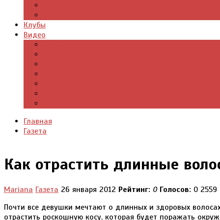
Цитаты из книг
Что почитать
Клубы
Видео
Отдых для души
Учебные материалы
Детский уголок
Прямая речь
Культурный мир
Хроники истории
Общество и люди
Главная
Газета
Как отрастить длинные воло
Mariana
Газета
26 января 2012
Рейтинг:
0
Голосов:
0
2559
Почти все девушки мечтают о длинных и здоровых волосах,
отрастить роскошную косу, которая будет поражать окруж