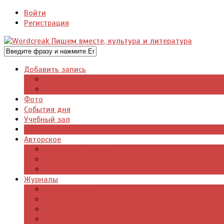
Войти
Регистрация
Добавить запись
Добавить видео
Добавить фото
Фото
События дня
Учебный зал
Газета
Авторское
Авторская поэзия
Авторский юмор
Авторское для детей
Журналы
Поэзия стихи
Проза, книги
Драматургия
Детские книги