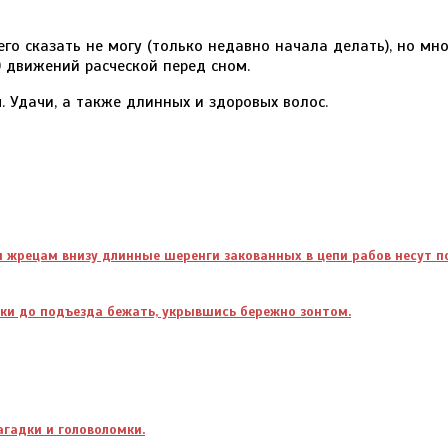
о сказать не могу (только недавно начала делать), но мно
0 движений расческой перед сном.
. Удачи, а также длинных и здоровых волос.
н жрецам внизу длинные шеренги закованных в цепи рабов несут п
тки до подъезда бежать, укрывшись бережно зонтом.
агадки и головоломки.