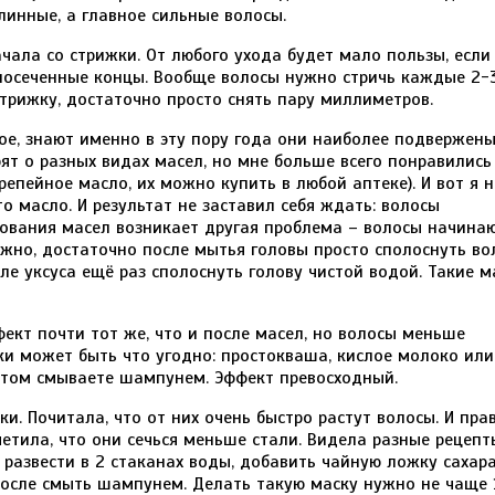
линные, а главное сильные волосы.
ачала со стрижки. От любого ухода будет мало пользы, если
е посеченные концы. Вообще волосы нужно стричь каждые 2-
стрижку, достаточно просто снять пару миллиметров.
ное, знают именно в эту пору года они наиболее подвержен
рят о разных видах масел, но мне больше всего понравились
репейное масло, их можно купить в любой аптеке). И вот я 
 масло. И результат не заставил себя ждать: волосы
ьзования масел возникает другая проблема – волосы начина
ложно, достаточно после мытья головы просто сполоснуть в
осле уксуса ещё раз сполоснуть голову чистой водой. Такие м
ект почти тот же, что и после масел, но волосы меньше
ски может быть что угодно: простокваша, кислое молоко или
потом смываете шампунем. Эффект превосходный.
. Почитала, что от них очень быстро растут волосы. И пра
метила, что они сечься меньше стали. Видела разные рецепт
развести в 2 стаканах воды, добавить чайную ложку сахара
 после смыть шампунем. Делать такую маску нужно не чаще 