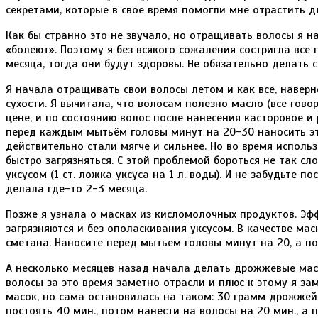
секретами, которые в свое время помогли мне отрастить д
Как бы странно это не звучало, но отращивать волосы я н
«болеют». Поэтому я без всякого сожаления состригла вс
месяца, тогда они будут здоровы. Не обязательно делать 
Я начала отращивать свои волосы летом и как все, навер
сухости. Я вычитала, что волосам полезно масло (все гово
цене, и по состоянию волос после нанесения касторовое и 
перед каждым мытьём головы минут на 20-30 наносить это
действительно стали мягче и сильнее. Но во время испол
быстро загрязняться. С этой проблемой бороться не так с
уксусом (1 ст. ложка уксуса на 1 л. воды). И не забудьте п
делала где-то 2-3 месяца.
Позже я узнала о масках из кисломолочных продуктов. Эфф
загрязняются и без ополаскивания уксусом. В качестве ма
сметана. Наносите перед мытьем головы минут на 20, а 
А несколько месяцев назад начала делать дрожжевые маски
волосы за это время заметно отрасли и плюс к этому я за
масок, но сама остановилась на таком: 30 грамм дрожжей 
постоять 40 мин., потом нанести на волосы на 20 мин., а