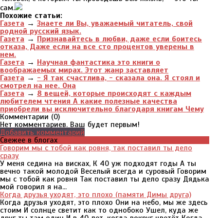
сам.
Похожие статьи:
Газета
→
Знаете ли Вы, уважаемый читатель, свой
родной русский язык.
Газета
→
Признавайтесь в любви, даже если боитесь
отказа, Даже если на все сто процентов уверены в
нем.
Газета
→
Научная фантастика это книги о
воображаемых мирах. Этот жанр заставляет
Газета
→
- Я так счастлива, - сказала она. Я стоял и
смотрел на нее. Она
Газета
→
8 вещей, которые происходят с каждым
любителем чтения А какие полезные качества
приобрели вы исключительно благодаря книгам Чему
Комментарии (
0
)
Нет комментариев. Ваш будет первым!
Добавить комментарий
Свежее в блогах
Говорим мы с тобой как ровня, так поставил ты дело
сразу
У меня седина на висках, К 40 уж подходят годы А ты
вечно такой молодой Веселый всегда и суровый Говорим
мы с тобой как ровня Так поставил ты дело сразу Дядька
мой говорил я на...
Когда друзья уходят, это плохо (памяти Димы друга)
Когда друзья уходят, это плохо Они на небо, мы же здесь
стоим И солнце светит как то однобоко Ушел, куда же