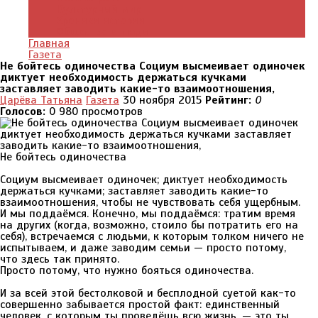
Культурный мир
Хроники истории
Общество и люди
Главная
Газета
Не бойтесь одиночества Социум высмеивает одиночек
диктует необходимость держаться кучками
заставляет заводить какие-то взаимоотношения,
Царёва Татьяна
Газета
30 ноября 2015
Рейтинг:
0
Голосов:
0
980 просмотров
Не бойтесь одиночества
Социум высмеивает одиночек; диктует необходимость
держаться кучками; заставляет заводить какие-то
взаимоотношения, чтобы не чувствовать себя ущербным.
И мы поддаёмся. Конечно, мы поддаёмся: тратим время
на других (когда, возможно, стоило бы потратить его на
себя), встречаемся с людьми, к которым толком ничего не
испытываем, и даже заводим семьи — просто потому,
что здесь так принято.
Просто потому, что нужно бояться одиночества.
И за всей этой бестолковой и бесплодной суетой как-то
совершенно забывается простой факт: единственный
человек, с которым ты проведёшь всю жизнь, — это ты