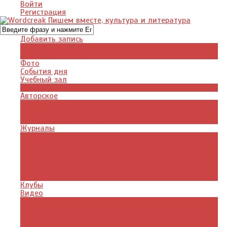
Войти
Регистрация
Добавить запись
Добавить видео
Добавить фото
Фото
События дня
Учебный зал
Газета
Авторское
Авторская поэзия
Авторский юмор
Авторское для детей
Журналы
Поэзия стихи
Проза, книги
Драматургия
Детские книги
Цитаты из книг
Что почитать
Клубы
Видео
Отдых для души
Учебные материалы
Детский уголок
Прямая речь