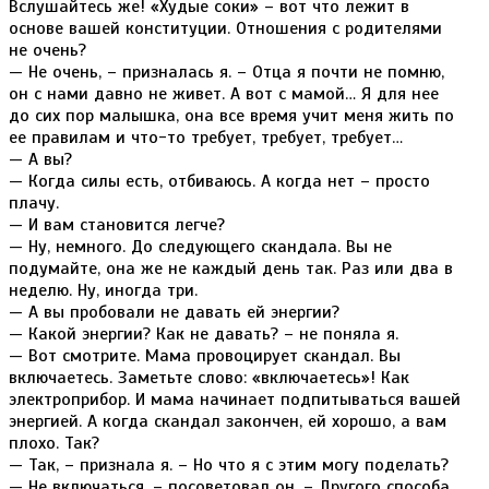
Вслушайтесь же! «Худые соки» – вот что лежит в
основе вашей конституции. Отношения с родителями
не очень?
— Не очень, – призналась я. – Отца я почти не помню,
он с нами давно не живет. А вот с мамой… Я для нее
до сих пор малышка, она все время учит меня жить по
ее правилам и что-то требует, требует, требует…
— А вы?
— Когда силы есть, отбиваюсь. А когда нет – просто
плачу.
— И вам становится легче?
— Ну, немного. До следующего скандала. Вы не
подумайте, она же не каждый день так. Раз или два в
неделю. Ну, иногда три.
— А вы пробовали не давать ей энергии?
— Какой энергии? Как не давать? – не поняла я.
— Вот смотрите. Мама провоцирует скандал. Вы
включаетесь. Заметьте слово: «включаетесь»! Как
электроприбор. И мама начинает подпитываться вашей
энергией. А когда скандал закончен, ей хорошо, а вам
плохо. Так?
— Так, – признала я. – Но что я с этим могу поделать?
— Не включаться, – посоветовал он. – Другого способа