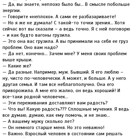
— Да, вы знаете, неплохо было бы… В смысле побольше
энергии.
— Говорите «неплохо». А сами ее разбазариваете!
— Но я же не думала! С такой-то точки зрения… Хотя
сейчас вот вы сказали – а ведь точно. Я с ней поговорю
– и как будто вагоны грузила.
— Это она вас грузила. А вы принимали на себя ее груз
проблем. Оно вам надо?
— Да нет, конечно… Зачем мне? У меня своих проблем
выше крыши.
— Какие же?
— Да разные. Например, муж. Бывший. Я его люблю –
ну, чисто по-человечески. А может, и больше. А у него
другая семья. И там все неблагополучно. Она его
приворожила. А мне его жалко, он ведь хороший! И
все-таки родной человечек…
— Эти переживания доставляют вам радость?
— Что вы! Какую радость??? Сплошные мучения. Я ведь
все думаю, думаю, как ему помочь, и не знаю…
— А вашему мужу сколько лет?
— Он немного старше меня. Но это неважно!
— Важно. Взрослый человек в состоянии сам решать