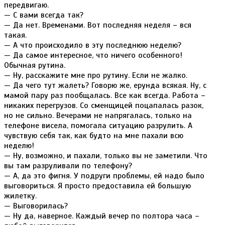
передвигаю.
— С вами всегда так?
— Да нет. Временами. Вот последняя неделя – вся
такая.
— А что происходило в эту последнюю неделю?
— Да самое интересное, что ничего особенного!
Обычная рутина.
— Ну, расскажите мне про рутину. Если не жалко.
— Да чего тут жалеть? Говорю же, ерунда всякая. Ну, с
мамой пару раз пообщалась. Все как всегда. Работа –
никаких перегрузов. Со сменщицей поцапалась разок,
но не сильно. Вечерами не напрягалась, только на
телефоне висела, помогала ситуацию разрулить. А
чувствую себя так, как будто на мне пахали всю
неделю!
— Ну, возможно, и пахали, только вы не заметили. Что
вы там разруливали по телефону?
— А, да это фигня. У подруги проблемы, ей надо было
выговориться. Я просто предоставила ей большую
жилетку.
— Выговорилась?
— Ну да, наверное. Каждый вечер по полтора часа –