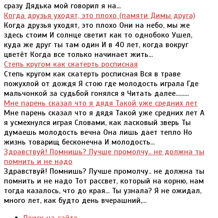
сразу Дядька мой говорил я на...
Когда друзья уходят, это плохо (памяти Димы друга)
Когда друзья уходят, это плохо Они на небо, мы же
здесь стоим И солнце светит как то однобоко Ушел,
куда же друг ты там один И в 40 лет, когда вокруг
цветёт Когда все только начинает жить...
Степь кругом как скатерть росписная
Степь кругом как скатерть росписная Вся в траве
пожухлой от дождя Я стою где молодость играла Где
мальчонкой за судьбой гонялся я Читать далее.........
Мне парень сказал что я дядя Такой уже средних лет
Мне парень сказал что я дядя Такой уже средних лет А
я усмехнулся играя Словами, как ласковый зверь Ты
думаешь молодость вечна Она лишь дает тепло Но
жизнь товарищ бесконечна И молодость...
Здравствуй! Помнишь? Лучше промолчу.. не должна ты
помнить и не надо
Здравствуй! Помнишь? Лучше промолчу.. не должна ты
помнить и не надо Тот рассвет, который на корню, нам
тогда казалось, что до края... Ты узнала? Я не ожидал,
много лет, как будто день вчерашний,...