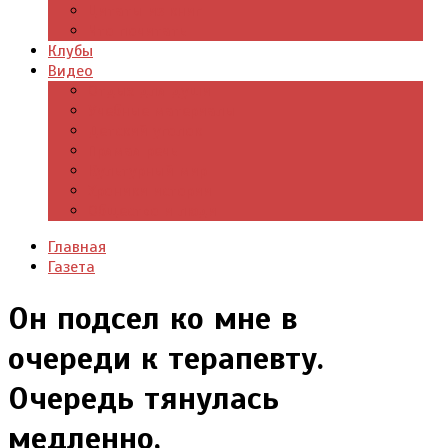
Цитаты из книг
Что почитать
Клубы
Видео
Отдых для души
Учебные материалы
Детский уголок
Прямая речь
Культурный мир
Хроники истории
Общество и люди
Главная
Газета
Он подсел ко мне в
очереди к терапевту.
Очередь тянулась
медленно,