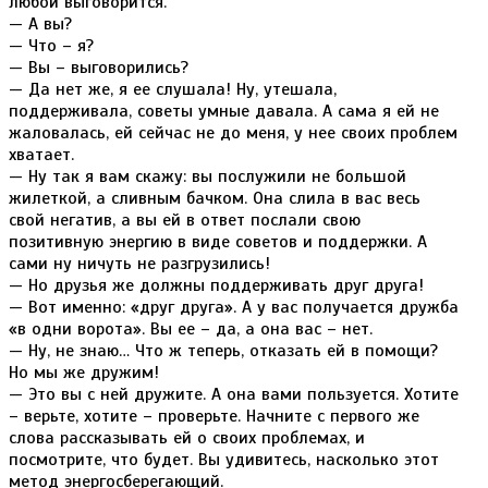
любой выговорится.
— А вы?
— Что – я?
— Вы – выговорились?
— Да нет же, я ее слушала! Ну, утешала,
поддерживала, советы умные давала. А сама я ей не
жаловалась, ей сейчас не до меня, у нее своих проблем
хватает.
— Ну так я вам скажу: вы послужили не большой
жилеткой, а сливным бачком. Она слила в вас весь
свой негатив, а вы ей в ответ послали свою
позитивную энергию в виде советов и поддержки. А
сами ну ничуть не разгрузились!
— Но друзья же должны поддерживать друг друга!
— Вот именно: «друг друга». А у вас получается дружба
«в одни ворота». Вы ее – да, а она вас – нет.
— Ну, не знаю… Что ж теперь, отказать ей в помощи?
Но мы же дружим!
— Это вы с ней дружите. А она вами пользуется. Хотите
– верьте, хотите – проверьте. Начните с первого же
слова рассказывать ей о своих проблемах, и
посмотрите, что будет. Вы удивитесь, насколько этот
метод энергосберегающий.