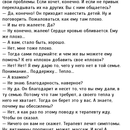
свои проблемы. Если хочет, конечно. И если не привык
перекладывать их на других. Вы с ним общаетесь?
— Да, конечно! Он приходит навестить детей. Ну и
поговорить. Пожаловаться, как ему там плохо.
— И вы его жалеете. Да?
— Ну конечно, жалею! Сердце кровью обливается. Ему
же плохо…
— А вам, стало быть, хорошо.
— Нет, мне тоже плохо.
— Тогда сами подумайте: и чем же вы можете ему
помочь? К его «плохо» добавить свое «плохо»?
— Нет! Нет! Я ему дарю то, чего у него нет в той семье.
Понимание… Поддержку… Тепло…
— А взамен?
— Не знаю. Благодарность, наверное?
— Ну да. Он благодарит и несет то, что вы ему дали, в
ту семью. Потому что там требуют, а своего тепла у
него не хватает. Тогда он берет это у вас. А знаете,
почему вы обессилены?
— Нет, я как раз по этому поводу к терапевту иду.
Чтобы он сказал.
— Ничего он вам не скажет. Терапевт лечит симптомы.
Ну, витамины пропишет, может, массаж. И все! А