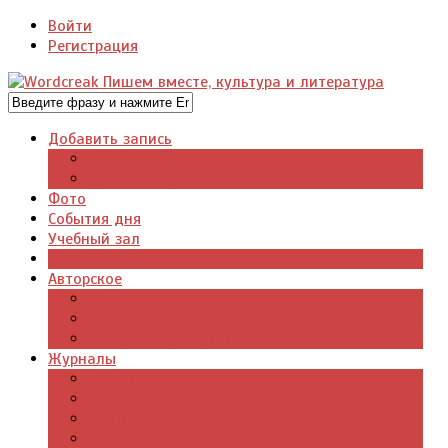
Войти
Регистрация
Добавить запись
Добавить видео
Добавить фото
Фото
События дня
Учебный зал
Газета
Авторское
Авторская поэзия
Авторский юмор
Авторское для детей
Журналы
Поэзия стихи
Проза, книги
Драматургия
Детские книги