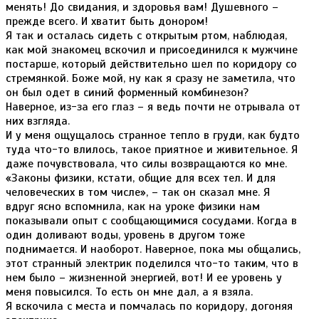
менять! До свидания, и здоровья вам! Душевного –
прежде всего. И хватит быть донором!
Я так и осталась сидеть с открытым ртом, наблюдая,
как мой знакомец вскочил и присоединился к мужчине
постарше, который действительно шел по коридору со
стремянкой. Боже мой, ну как я сразу не заметила, что
он был одет в синий форменный комбинезон?
Наверное, из-за его глаз – я ведь почти не отрывала от
них взгляда.
И у меня ощущалось странное тепло в груди, как будто
туда что-то влилось, такое приятное и живительное. Я
даже почувствовала, что силы возвращаются ко мне.
«Законы физики, кстати, общие для всех тел. И для
человеческих в том числе», – так он сказал мне. Я
вдруг ясно вспомнила, как на уроке физики нам
показывали опыт с сообщающимися сосудами. Когда в
один доливают воды, уровень в другом тоже
поднимается. И наоборот. Наверное, пока мы общались,
этот странный электрик поделился что-то таким, что в
нем было – жизненной энергией, вот! И ее уровень у
меня повысился. То есть он мне дал, а я взяла.
Я вскочила с места и помчалась по коридору, догоняя