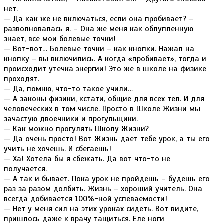
нет.
— Да как же не включаться, если она пробивает? –
разволновалась я. – Она же меня как облупленную
знает, все мои болевые точки!
— Вот-вот… Болевые точки – как кнопки. Нажал на
кнопку – вы включились. А когда «пробивает», тогда и
происходит утечка энергии! Это же в школе на физике
проходят.
— Да, помню, что-то такое учили…
— А законы физики, кстати, общие для всех тел. И для
человеческих в том числе. Просто в Школе Жизни мы
зачастую двоечники и прогульщики.
— Как можно прогулять Школу Жизни?
— Да очень просто! Вот Жизнь дает тебе урок, а ты его
учить не хочешь. И сбегаешь!
— Ха! Хотела бы я сбежать. Да вот что-то не
получается.
— А так и бывает. Пока урок не пройдешь – будешь его
раз за разом долбить. Жизнь – хороший учитель. Она
всегда добивается 100%-ной успеваемости!
— Нет у меня сил на этих уроках сидеть. Вот видите,
пришлось даже к врачу тащиться. Еле ноги