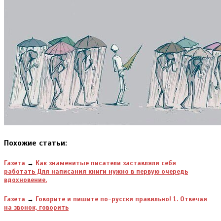
Похожие статьи:
Газета
→
Как знаменитые писатели заставляли себя
работать Для написания книги нужно в первую очередь
вдохновение.
Газета
→
Говорите и пишите по-русски правильно! 1. Отвечая
на звонок, говорить