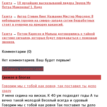
Газета
→
10 ярчайших высказываний лидера Звуков Му
Петра Мамонова! 1. Надо
Газета
→
Автор Стивен Кинг Название Мистер Мерседес В
небольшом городке на северо-западе сотни безработных
стоят в очереди на ярмарку вакансий.
Газета
→
Потом Карлсон и Малыш договорились о тайной
системе сигналов, которые будут передаваться с помощью
звонков.
Комментарии (
0
)
Нет комментариев. Ваш будет первым!
Добавить комментарий
Свежее в блогах
Говорим мы с тобой как ровня, так поставил ты дело
сразу
У меня седина на висках, К 40 уж подходят годы А ты
вечно такой молодой Веселый всегда и суровый
Говорим мы с тобой как ровня Так поставил ты дело