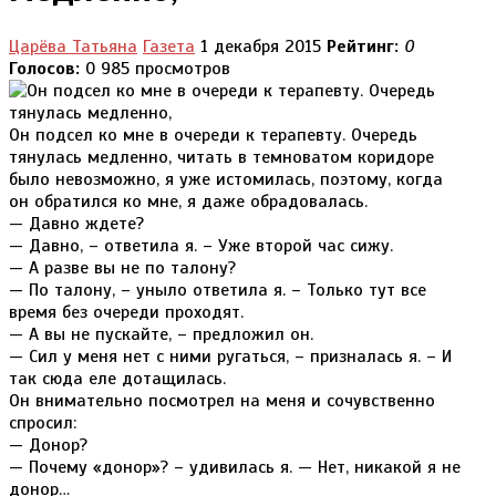
Царёва Татьяна
Газета
1 декабря 2015
Рейтинг:
0
Голосов:
0
985 просмотров
Он подсел ко мне в очереди к терапевту. Очередь
тянулась медленно, читать в темноватом коридоре
было невозможно, я уже истомилась, поэтому, когда
он обратился ко мне, я даже обрадовалась.
— Давно ждете?
— Давно, – ответила я. – Уже второй час сижу.
— А разве вы не по талону?
— По талону, – уныло ответила я. – Только тут все
время без очереди проходят.
— А вы не пускайте, – предложил он.
— Сил у меня нет с ними ругаться, – призналась я. – И
так сюда еле дотащилась.
Он внимательно посмотрел на меня и сочувственно
спросил:
— Донор?
— Почему «донор»? – удивилась я. — Нет, никакой я не
донор…