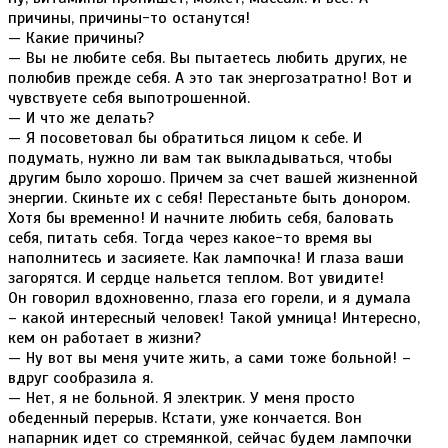
причины, причины-то останутся!
— Какие причины?
— Вы не любите себя. Вы пытаетесь любить других, не
полюбив прежде себя. А это так энергозатратно! Вот и
чувствуете себя выпотрошенной.
— И что же делать?
— Я посоветовал бы обратиться лицом к себе. И
подумать, нужно ли вам так выкладываться, чтобы
другим было хорошо. Причем за счет вашей жизненной
энергии. Скиньте их с себя! Перестаньте быть донором.
Хотя бы временно! И начните любить себя, баловать
себя, питать себя. Тогда через какое-то время вы
наполнитесь и засияете. Как лампочка! И глаза ваши
загорятся. И сердце нальется теплом. Вот увидите!
Он говорил вдохновенно, глаза его горели, и я думала
– какой интересный человек! Такой умница! Интересно,
кем он работает в жизни?
— Ну вот вы меня учите жить, а сами тоже больной! –
вдруг сообразила я.
— Нет, я не больной. Я электрик. У меня просто
обеденный перерыв. Кстати, уже кончается. Вон
напарник идет со стремянкой, сейчас будем лампочки