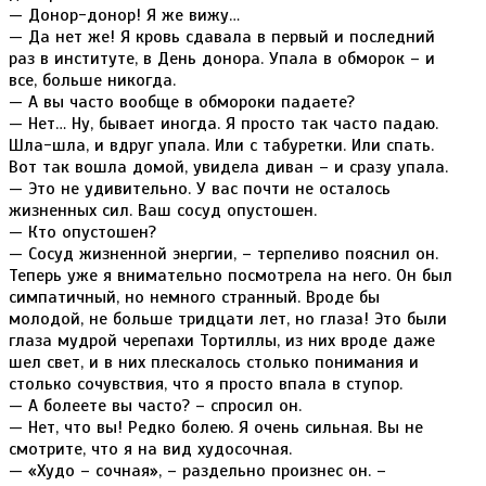
— Донор-донор! Я же вижу…
— Да нет же! Я кровь сдавала в первый и последний
раз в институте, в День донора. Упала в обморок – и
все, больше никогда.
— А вы часто вообще в обмороки падаете?
— Нет… Ну, бывает иногда. Я просто так часто падаю.
Шла-шла, и вдруг упала. Или с табуретки. Или спать.
Вот так вошла домой, увидела диван – и сразу упала.
— Это не удивительно. У вас почти не осталось
жизненных сил. Ваш сосуд опустошен.
— Кто опустошен?
— Сосуд жизненной энергии, – терпеливо пояснил он.
Теперь уже я внимательно посмотрела на него. Он был
симпатичный, но немного странный. Вроде бы
молодой, не больше тридцати лет, но глаза! Это были
глаза мудрой черепахи Тортиллы, из них вроде даже
шел свет, и в них плескалось столько понимания и
столько сочувствия, что я просто впала в ступор.
— А болеете вы часто? – спросил он.
— Нет, что вы! Редко болею. Я очень сильная. Вы не
смотрите, что я на вид худосочная.
— «Худо – сочная», – раздельно произнес он. –