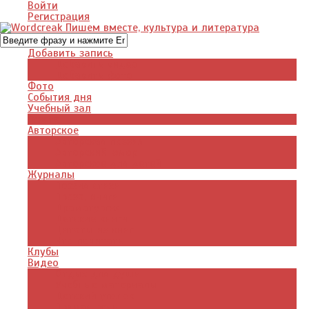
Войти
Регистрация
Добавить запись
Добавить видео
Добавить фото
Фото
События дня
Учебный зал
Газета
Авторское
Авторская поэзия
Авторский юмор
Авторское для детей
Журналы
Поэзия стихи
Проза, книги
Драматургия
Детские книги
Цитаты из книг
Что почитать
Клубы
Видео
Отдых для души
Учебные материалы
Детский уголок
Прямая речь