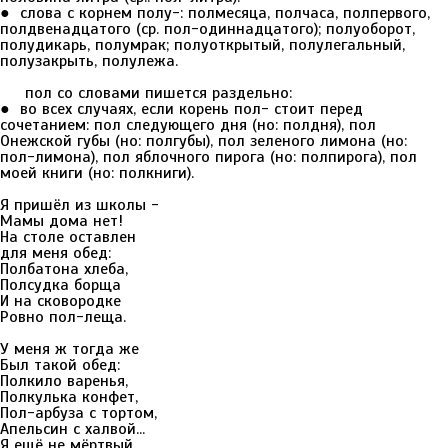
● слова с корнем полу-: полмесяца, полчаса, полпервого,
полдвенадцатого (ср. пол-одиннадцатого); полуоборот,
полудикарь, полумрак; полуоткрытый, полулегальный,
полузакрыть, полулежа.
пол со словами пишется раздельно:
● во всех случаях, если корень пол- стоит перед
сочетанием: пол следующего дня (но: полдня), пол
Онежской губы (но: полгубы), пол зеленого лимона (но:
пол-лимона), пол яблочного пирога (но: полпирога), пол
моей книги (но: полкниги).
Я пришёл из школы -
Мамы дома нет!
На столе оставлен
для меня обед:
Полбатона хлеба,
Полсудка борща
И на сковородке
Ровно пол-леща.
У меня ж тогда же
Был такой обед:
Полкило варенья,
Полкулька конфет,
Пол-арбуза с тортом,
Апельсин с халвой...
Я ещё не мёртвый,