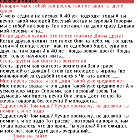
Свежее в блогах
Говорим мы с тобой как ровня, так поставил ты дело
сразу
У меня седина на висках, К 40 уж подходят годы А ты
вечно такой молодой Веселый всегда и суровый Говорим
мы с тобой как ровня Так поставил ты дело сразу Дядька
мой говорил я на...
Когда друзья уходят, это плохо (памяти Димы друга)
Когда друзья уходят, это плохо Они на небо, мы же здесь
стоим И солнце светит как то однобоко Ушел, куда же
друг ты там один И в 40 лет, когда вокруг цветёт Когда
все только начинает жить...
Степь кругом как скатерть росписная
Степь кругом как скатерть росписная Вся в траве
пожухлой от дождя Я стою где молодость играла Где
мальчонкой за судьбой гонялся я Читать далее.........
Мне парень сказал что я дядя Такой уже средних лет
Мне парень сказал что я дядя Такой уже средних лет А я
усмехнулся играя Словами, как ласковый зверь Ты
думаешь молодость вечна Она лишь дает тепло Но
жизнь товарищ бесконечна И молодость...
Здравствуй! Помнишь? Лучше промолчу.. не должна ты
помнить и не надо
Здравствуй! Помнишь? Лучше промолчу.. не должна ты
помнить и не надо Тот рассвет, который на корню, нам
тогда казалось, что до края... Ты узнала? Я не ожидал,
много лет, как будто день вчерашний,...
Поиск на сайте