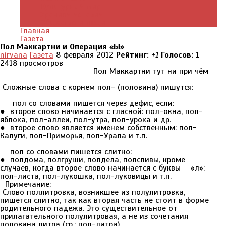
Культурный мир
Хроники истории
Общество и люди
Главная
Газета
Пол Маккартни и Операция «Ы»
nirvana
Газета
8 февраля 2012
Рейтинг:
+1
Голосов:
1
2418 просмотров
Пол Маккартни тут ни при чём
Сложные слова с корнем пол- (половина) пишутся:
пол со словами пишется через дефис, если:
● второе слово начинается с гласной: пол-окна, пол-
яблока, пол-аллеи, пол-утра, пол-урока и др.
● второе слово является именем собственным: пол-
Калуги, пол-Приморья, пол-Урала и т.п.
пол со словами пишется слитно:
● полдома, полгруши, полдела, полсливы, кроме
случаев, когда второе слово начинается с буквы «л»:
пол-листа, пол-лукошка, пол-луковицы и т.п.
Примечание:
Слово поллитровка, возникшее из полулитровка,
пишется слитно, так как вторая часть не стоит в форме
родительного падежа. Это существительное от
прилагательного полулитровая, а не из сочетания
половина литра (ср.: пол-литра).