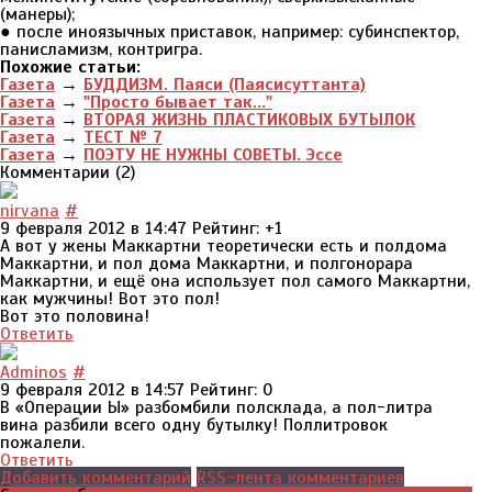
(манеры);
● после иноязычных приставок, например: субинспектор,
панисламизм, контригра.
Похожие статьи:
Газета
→
БУДДИЗМ. Паяси (Паясисуттанта)
Газета
→
"Просто бывает так..."
Газета
→
ВТОРАЯ ЖИЗНЬ ПЛАСТИКОВЫХ БУТЫЛОК
Газета
→
ТЕСТ № 7
Газета
→
ПОЭТУ НЕ НУЖНЫ СОВЕТЫ. Эссе
Комментарии (
2
)
nirvana
#
9 февраля 2012 в 14:47
Рейтинг:
+1
А вот у жены Маккартни теоретически есть и полдома
Маккартни, и пол дома Маккартни, и полгонорара
Маккартни, и ещё она использует пол самого Маккартни,
как мужчины! Вот это пол!
Вот это половина!
Ответить
Adminos
#
9 февраля 2012 в 14:57
Рейтинг: 0
В «Операции Ы» разбомбили полсклада, а пол-литра
вина разбили всего одну бутылку! Поллитровок
пожалели.
Ответить
Добавить комментарий
RSS-лента комментариев