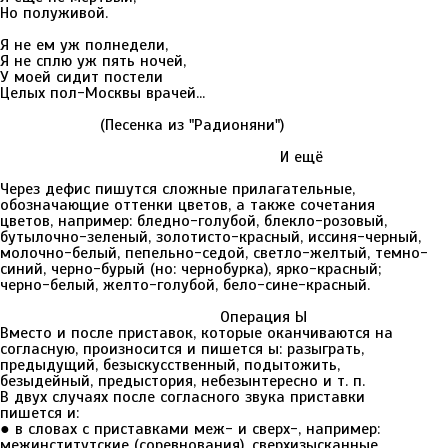
Но полуживой.
Я не ем уж полнедели,
Я не сплю уж пять ночей,
У моей сидит постели
Целых пол-Москвы врачей...
(Песенка из "Радионяни")
И ещё
Через дефис пишутся сложные прилагательные,
обозначающие оттенки цветов, а также сочетания
цветов, например: бледно-голубой, блекло-розовый,
бутылочно-зеленый, золотисто-красный, иссиня-черный,
молочно-белый, пепельно-седой, светло-желтый, темно-
синий, черно-бурый (но: чернобурка), ярко-красный;
черно-белый, желто-голубой, бело-сине-красный.
Операция Ы
Вместо и после приставок, которые оканчиваются на
согласную, произносится и пишется ы: разыграть,
предыдущий, безыскусственный, подытожить,
безыдейный, предыстория, небезынтересно и т. п.
В двух случаях после согласного звука приставки
пишется и:
● в словах с приставками меж- и сверх-, например:
межинститутские (соревнования), сверхизысканные