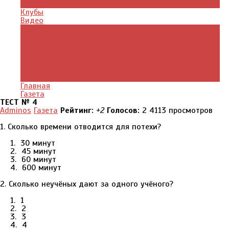
Что почитать
Клубы
Видео
Отдых для души
Учебные материалы
Детский уголок
Прямая речь
Культурный мир
Хроники истории
Общество и люди
Главная
Газета
ТЕСТ № 4
Adminos
Газета
Рейтинг:
+2
Голосов:
2
4113 просмотров
1. Сколько времени отводится для потехи?
1. 30 минут
2. 45 минут
3. 60 минут
4. 600 минут
2. Сколько неучёных дают за одного учёного?
1. 1
2. 2
3. 3
4. 4