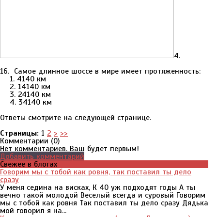
4.
16. Самое длинное шоссе в мире имеет протяженность:
1. 4140 км
2. 14140 км
3. 24140 км
4. 34140 км
Ответы смотрите на следующей странице.
Страницы:
1
2
>
>>
Комментарии (
0
)
Нет комментариев. Ваш будет первым!
Добавить комментарий
Свежее в блогах
Говорим мы с тобой как ровня, так поставил ты дело
сразу
У меня седина на висках, К 40 уж подходят годы А ты
вечно такой молодой Веселый всегда и суровый Говорим
мы с тобой как ровня Так поставил ты дело сразу Дядька
мой говорил я на...