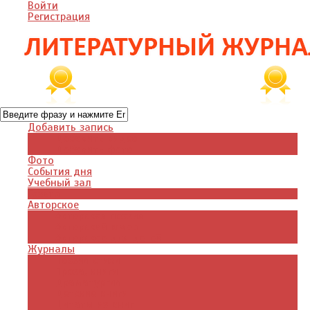
Войти
Регистрация
Добавить запись
Добавить видео
Добавить фото
Фото
События дня
Учебный зал
Газета
Авторское
Авторская поэзия
Авторский юмор
Авторское для детей
Журналы
Поэзия стихи
Проза, книги
Драматургия
Детские книги
Цитаты из книг