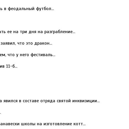
ь в феодальный футбол...
ь ее на три дня на разграбление...
аявил, что это дракон...
, что у него фестиваль...
 11-б...
явился в составе отряда святой инквизиции...
.
анавески школы на изготовление котт...