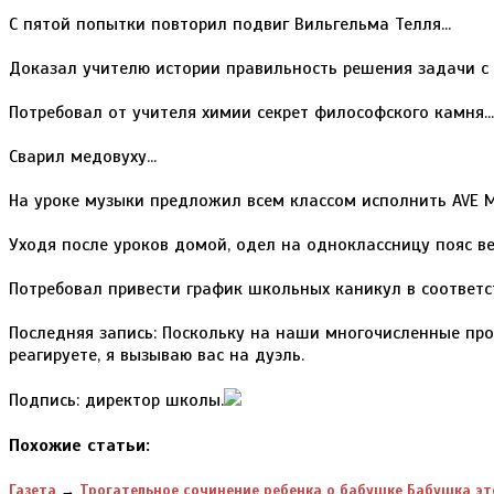
С пятой попытки повторил подвиг Вильгельма Телля...
Доказал учителю истории правильность решения задачи с 
Потребовал от учителя химии секрет философского камня...
Сварил медовуху...
На уроке музыки предложил всем классом исполнить AVE MAR
Уходя после уроков домой, одел на одноклассницу пояс вер
Потребовал привести график школьных каникул в соответст
Последняя запись: Поскольку на наши многочисленные про
реагируете, я вызываю вас на дуэль.
Подпись: директор школы.
Похожие статьи:
Газета
→
Трогательное сочинение ребенка о бабушке Бабушка это