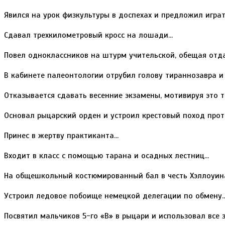
Явился на урок физкультуры в доспехах и предложил играт
Сдавал трехкилометровый кросс на лошади...
Повел одноклассников на штурм учительской, обещая отдат
В кабинете палеонтологии отрубил голову тираннозавра и з
Отказывается сдавать весенние экзамены, мотивируя это тем
Основал рыцарский орден и устроил крестовый поход против
Принес в жертву практиканта...
Входит в класс с помощью тарана и осадных лестниц...
На общешкольный костюмированный бал в честь Хэллоуина 
Устроил ледовое побоище немецкой делегации по обмену..
Посвятил мальчиков 5-го «В» в рыцари и использовал все з