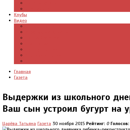
Цитаты из книг
Что почитать
Клубы
Видео
Отдых для души
Учебные материалы
Детский уголок
Прямая речь
Культурный мир
Хроники истории
Общество и люди
Главная
Газета
Выдержки из школьного дне
Ваш сын устроил бугурт на у
Царёва Татьяна
Газета
30 ноября 2015
Рейтинг:
0
Голосов: