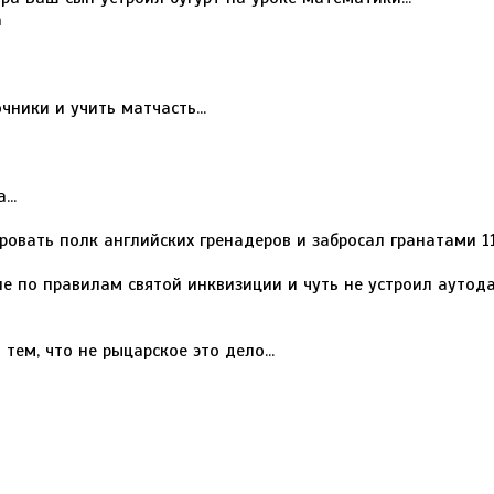
а
ники и учить матчасть...
..
ровать полк английских гренадеров и забросал гранатами 11-
е по правилам святой инквизиции и чуть не устроил аутод
тем, что не рыцарское это дело...