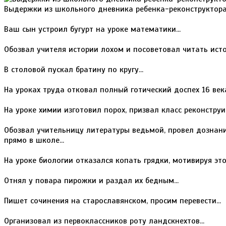
Выдержки из школьного дневника ребенка-реконструктор
Ваш сын устроил бугурт на уроке математики...
Обозвал учителя истории лохом и посоветовал читать источ
В столовой пускал братину по кругу...
На уроках труда отковал полный готический доспех 16 века.
На уроке химии изготовил порох, призвал класс реконструи
Обозвал учительницу литературы ведьмой, провел дознани
прямо в школе...
На уроке биологии отказался копать грядки, мотивируя это 
Отнял у повара пирожки и раздал их бедным...
Пишет сочинения на старославянском, просим перевести...
Организовал из первоклассников роту ландскнехтов...