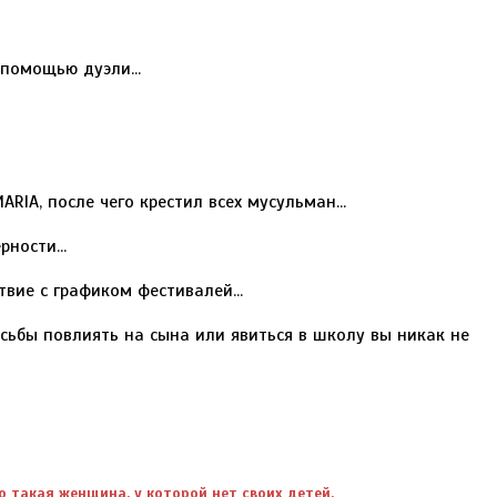
помощью дуэли...
IA, после чего крестил всех мусульман...
ности...
вие с графиком фестивалей...
сьбы повлиять на сына или явиться в школу вы никак не
 такая женщина, у которой нет своих детей.