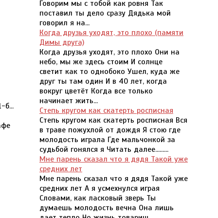
Говорим мы с тобой как ровня Так
поставил ты дело сразу Дядька мой
говорил я на...
Когда друзья уходят, это плохо (памяти
Димы друга)
Когда друзья уходят, это плохо Они на
небо, мы же здесь стоим И солнце
светит как то однобоко Ушел, куда же
друг ты там один И в 40 лет, когда
вокруг цветёт Когда все только
начинает жить...
б...
Степь кругом как скатерть росписная
Степь кругом как скатерть росписная Вся
афе
в траве пожухлой от дождя Я стою где
молодость играла Где мальчонкой за
судьбой гонялся я Читать далее.........
Мне парень сказал что я дядя Такой уже
средних лет
Мне парень сказал что я дядя Такой уже
средних лет А я усмехнулся играя
Словами, как ласковый зверь Ты
думаешь молодость вечна Она лишь
дает тепло Но жизнь товарищ