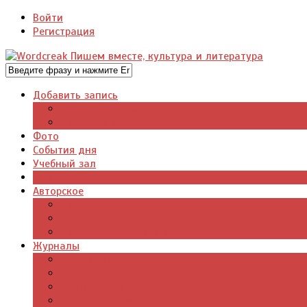
Войти
Регистрация
Добавить запись
Добавить видео
Добавить фото
Фото
События дня
Учебный зал
Газета
Авторское
Авторская поэзия
Авторский юмор
Авторское для детей
Журналы
Поэзия стихи
Проза, книги
Драматургия
Детские книги