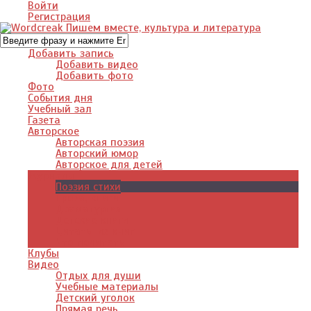
Войти
Регистрация
Добавить запись
Добавить видео
Добавить фото
Фото
События дня
Учебный зал
Газета
Авторское
Авторская поэзия
Авторский юмор
Авторское для детей
Журналы
Поэзия стихи
Проза, книги
Драматургия
Детские книги
Цитаты из книг
Что почитать
Клубы
Видео
Отдых для души
Учебные материалы
Детский уголок
Прямая речь