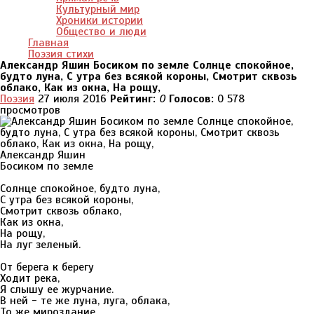
Культурный мир
Хроники истории
Общество и люди
Главная
Поэзия стихи
Александр Яшин Босиком по земле Солнце спокойное,
будто луна, С утра без всякой короны, Смотрит сквозь
облако, Как из окна, На рощу,
Поэзия
27 июля 2016
Рейтинг:
0
Голосов:
0
578
просмотров
Александр Яшин
Босиком по земле
Солнце спокойное, будто луна,
С утра без всякой короны,
Смотрит сквозь облако,
Как из окна,
На рощу,
На луг зеленый.
От берега к берегу
Ходит река,
Я слышу ее журчание.
В ней - те же луна, луга, облака,
То же мироздание.