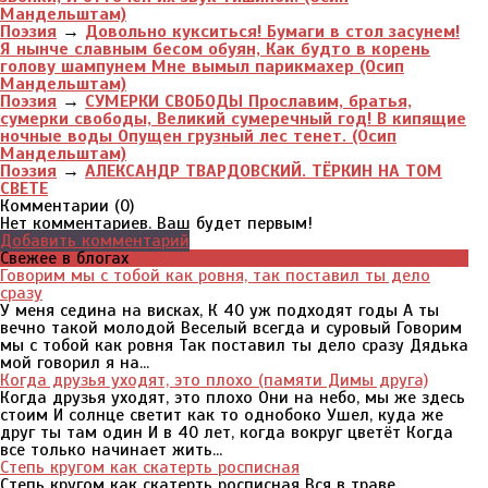
Мандельштам)
Поэзия
→
Довольно кукситься! Бумаги в стол засунем!
Я нынче славным бесом обуян, Как будто в корень
голову шампунем Мне вымыл парикмахер (Осип
Мандельштам)
Поэзия
→
СУМЕРКИ СВОБОДЫ Прославим, братья,
сумерки свободы, Великий сумеречный год! В кипящие
ночные воды Опущен грузный лес тенет. (Осип
Мандельштам)
Поэзия
→
АЛЕКСАНДР ТВАРДОВСКИЙ. ТЁРКИН НА ТОМ
СВЕТЕ
Комментарии (
0
)
Нет комментариев. Ваш будет первым!
Добавить комментарий
Свежее в блогах
Говорим мы с тобой как ровня, так поставил ты дело
сразу
У меня седина на висках, К 40 уж подходят годы А ты
вечно такой молодой Веселый всегда и суровый Говорим
мы с тобой как ровня Так поставил ты дело сразу Дядька
мой говорил я на...
Когда друзья уходят, это плохо (памяти Димы друга)
Когда друзья уходят, это плохо Они на небо, мы же здесь
стоим И солнце светит как то однобоко Ушел, куда же
друг ты там один И в 40 лет, когда вокруг цветёт Когда
все только начинает жить...
Степь кругом как скатерть росписная
Степь кругом как скатерть росписная Вся в траве