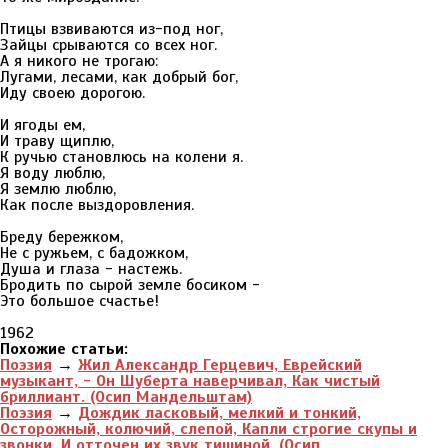
Птицы взвиваются из-под ног,
Зайцы срываются со всех ног.
А я никого не трогаю:
Лугами, лесами, как добрый бог,
Иду своею дорогою.
И ягоды ем,
И траву щиплю,
К ручью становлюсь на колени я.
Я воду люблю,
Я землю люблю,
Как после выздоровления.
Бреду бережком,
Не с ружьем, с бадожком,
Душа и глаза - настежь.
Бродить по сырой земле босиком -
Это большое счастье!
1962
Похожие статьи:
Поэзия
→
Жил Александр Герцевич, Еврейский
музыкант, - Он Шуберта наверчивал, Как чистый
бриллиант. (Осип Мандельштам)
Поэзия
→
Дождик ласковый, мелкий и тонкий,
Осторожный, колючий, слепой, Капли строгие скупы и
звонки, И отточен их звук тишиной. (Осип