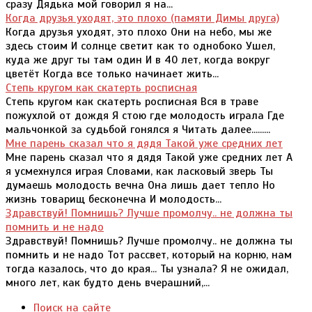
сразу Дядька мой говорил я на...
Когда друзья уходят, это плохо (памяти Димы друга)
Когда друзья уходят, это плохо Они на небо, мы же
здесь стоим И солнце светит как то однобоко Ушел,
куда же друг ты там один И в 40 лет, когда вокруг
цветёт Когда все только начинает жить...
Степь кругом как скатерть росписная
Степь кругом как скатерть росписная Вся в траве
пожухлой от дождя Я стою где молодость играла Где
мальчонкой за судьбой гонялся я Читать далее.........
Мне парень сказал что я дядя Такой уже средних лет
Мне парень сказал что я дядя Такой уже средних лет А
я усмехнулся играя Словами, как ласковый зверь Ты
думаешь молодость вечна Она лишь дает тепло Но
жизнь товарищ бесконечна И молодость...
Здравствуй! Помнишь? Лучше промолчу.. не должна ты
помнить и не надо
Здравствуй! Помнишь? Лучше промолчу.. не должна ты
помнить и не надо Тот рассвет, который на корню, нам
тогда казалось, что до края... Ты узнала? Я не ожидал,
много лет, как будто день вчерашний,...
Поиск на сайте