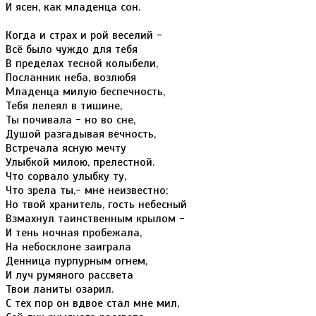
И ясен, как младенца сон.
Когда и страх и рой веселий -
Всё было чуждо для тебя
В пределах тесной колыбели,
Посланник неба, возлюбя
Младенца милую беспечность,
Тебя лелеял в тишине,
Ты почивала - но во сне,
Душой разгадывая вечность,
Встречала ясную мечту
Улыбкой милою, прелестной.
Что сорвало улыбку ту,
Что зрела ты,- мне неизвестно;
Но твой хранитель, гость небесный
Взмахнул таинственным крылом -
И тень ночная пробежала,
На небосклоне заиграла
Денница пурпурным огнем,
И луч румяного рассвета
Твои ланиты озарил.
С тех пор он вдвое стал мне мил,