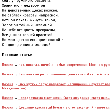
Сей луч румяного рассвета.
Храни его - недаром он
На девственных щеках возжен,
Не отблеск красоты напрасной,
Нет! он печать минуты ясной,
Залог он тайный, неземной.
На небе все цветы прекрасны,
Все дышат горней красотой;
Но меж цветов есть цвет святой -
Он цвет денницы молодой.
Похожие статьи:
Поэзия
→
Нет, никогда, ничей я не был современник, Мне не с ру
Поэзия
→
Ваш нежный рот - сплошное целованье - И это всё , и я
Поэзия
→
Слух чуткий парус напрягает, Расширенный пустеет вз
Мандельштам)
Поэзия
→
Неподражаемо лжет жизнь Сверх ожидания, сверх лжи..
Поэзия
→
Довольно кукситься! Бумаги в стол засунем! Я нынче 