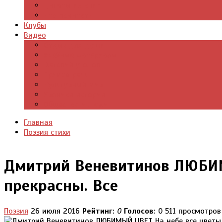
Цитаты из книг
Что почитать
Клубы
Видео
Отдых для души
Учебные материалы
Детский уголок
Прямая речь
Культурный мир
Хроники истории
Общество и люди
Главная
Поэзия стихи
Дмитрий Веневитинов ЛЮБИ
прекрасны. Все
Поэзия
26 июля 2016
Рейтинг:
0
Голосов:
0
511 просмотров