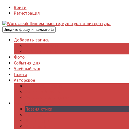
Войти
Регистрация
Добавить запись
Добавить видео
Добавить фото
Фото
События дня
Учебный зал
Газета
Авторское
Авторская поэзия
Авторский юмор
Авторское для детей
Журналы
Поэзия стихи
Проза, книги
Драматургия
Детские книги