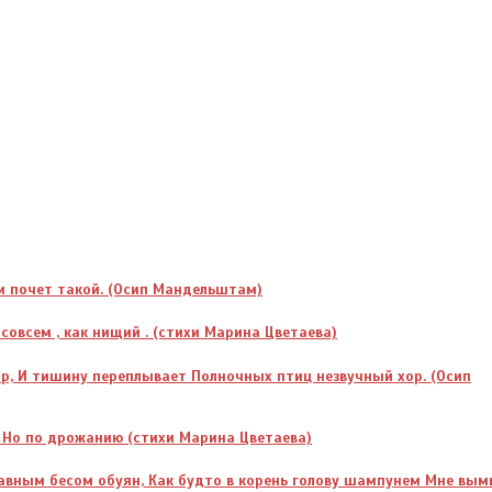
ки почет такой. (Осип Мандельштам)
 совсем , как нищий . (стихи Марина Цветаева)
ор, И тишину переплывает Полночных птиц незвучный хор. (Осип
. Но по дрожанию (стихи Марина Цветаева)
славным бесом обуян, Как будто в корень голову шампунем Мне вы