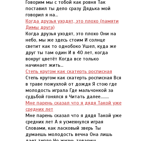
Говорим мы с тобой как ровня Так
поставил ты дело сразу Дядька мой
говорил я на...
Когда друзья уходят, это плохо (памяти
Димы друга)
Когда друзья уходят, это плохо Они на
небо, мы же здесь стоим И солнце
светит как то однобоко Ушел, куда же
друг ты там один И в 40 лет, когда
вокруг цветёт Когда все только
начинает жить...
Степь кругом как скатерть росписная
Степь кругом как скатерть росписная Вся
в траве пожухлой от дождя Я стою где
молодость играла Где мальчонкой за
судьбой гонялся я Читать далее.........
Мне парень сказал что я дядя Такой уже
средних лет
Мне парень сказал что я дядя Такой уже
средних лет А я усмехнулся играя
Словами, как ласковый зверь Ты
думаешь молодость вечна Она лишь
дает тепло Но жизнь товарищ