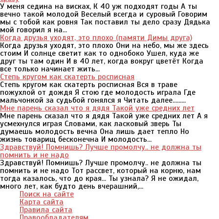
У меня седина на висках, К 40 уж подходят годы А ты
вечно такой молодой Веселый всегда и суровый Говорим
мы с тобой как ровня Так поставил ты дело сразу Дядька
мой говорил я на...
Когда друзья уходят, это плохо (памяти Димы друга)
Когда друзья уходят, это плохо Они на небо, мы же здесь
стоим И солнце светит как то однобоко Ушел, куда же
друг ты там один И в 40 лет, когда вокруг цветёт Когда
все только начинает жить...
Степь кругом как скатерть росписная
Степь кругом как скатерть росписная Вся в траве
пожухлой от дождя Я стою где молодость играла Где
мальчонкой за судьбой гонялся я Читать далее.........
Мне парень сказал что я дядя Такой уже средних лет
Мне парень сказал что я дядя Такой уже средних лет А я
усмехнулся играя Словами, как ласковый зверь Ты
думаешь молодость вечна Она лишь дает тепло Но
жизнь товарищ бесконечна И молодость...
Здравствуй! Помнишь? Лучше промолчу.. не должна ты
помнить и не надо
Здравствуй! Помнишь? Лучше промолчу.. не должна ты
помнить и не надо Тот рассвет, который на корню, нам
тогда казалось, что до края... Ты узнала? Я не ожидал,
много лет, как будто день вчерашний,...
Поиск на сайте
Карта сайта
Правила сайта
Правообладателям