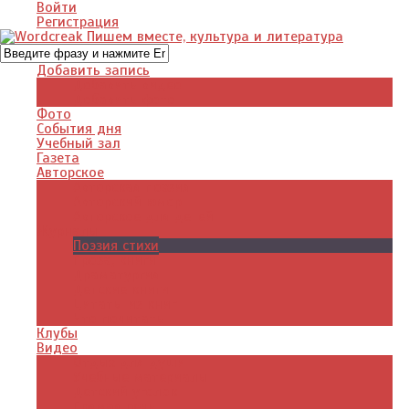
Войти
Регистрация
Добавить запись
Добавить видео
Добавить фото
Фото
События дня
Учебный зал
Газета
Авторское
Авторская поэзия
Авторский юмор
Авторское для детей
Журналы
Поэзия стихи
Проза, книги
Драматургия
Детские книги
Цитаты из книг
Что почитать
Клубы
Видео
Отдых для души
Учебные материалы
Детский уголок
Прямая речь