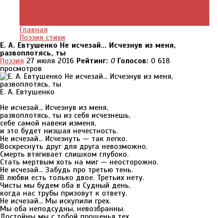
Культурный мир
Хроники истории
Общество и люди
Главная
Поэзия стихи
Е. А. Евтушенко Не исчезай... Исчезнув из меня,
развоплотясь, ты
Поэзия
27 июля 2016
Рейтинг:
0
Голосов:
0
618
просмотров
Е. А. Евтушенко
Не исчезай... Исчезнув из меня,
развоплотясь, ты из себя исчезнешь,
себе самой навеки изменя,
и это будет низшая нечестность.
Не исчезай... Исчезнуть — так легко.
Воскреснуть друг для друга невозможно.
Смерть втягивает слишком глубоко.
Стать мертвым хоть на миг — неосторожно.
Не исчезай... Забудь про третью тень.
В любви есть только двое. Третьих нету.
Чисты мы будем оба в Судный день,
когда нас трубы призовут к ответу.
Не исчезай... Мы искупили грех.
Мы оба неподсудны, невозбранны.
Достойны мы с тобой прощенья тех,