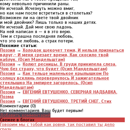
кому невольно причинили раны.
Не исчезай. Исчезнуть можно вмиг,
но как нам после встретиться в столетьях?
Возможен ли на свете твой двойник
и мой двойник? Лишь только в наших детях.
Не исчезай. Дай мне свою ладонь.
На ней написан я — я в это верю.
Тем и страшна последняя любовь,
что это не любовь, а страх потери.
Похожие статьи:
Поэзия
→
Холодок щекочет темя, И нельзя признаться
вдруг,- И меня срезает время, Как скосило твой
каблук. (Осип Мандельштам)
Поэзия
→
Колют ресницы. В груди прикипела слеза.
Чую без страху, что будет (Осип Мандельштам)
Поэзия
→
Как тельце маленькое крылышком По
солнцу всклянь перевернулось И зажигательное
стеклышко На эмпирее загорелось. (Осип
Мандельштам)
Поэзия
→
ЕВГЕНИЙ ЕВТУШЕНКО. СЕВЕРНАЯ НАДБАВКА.
Поэма
Поэзия
→
ЕВГЕНИЙ ЕВТУШЕНКО. ТРЕТИЙ СНЕГ. Стих
Комментарии (
0
)
Нет комментариев. Ваш будет первым!
Добавить комментарий
Свежее в блогах
Говорим мы с тобой как ровня, так поставил ты дело
сразу