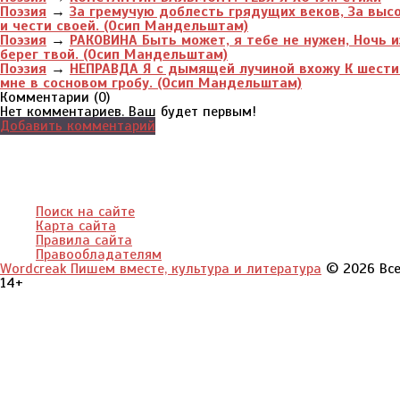
Поэзия
→
За гремучую доблесть грядущих веков, За высо
и чести своей. (Осип Мандельштам)
Поэзия
→
РАКОВИНА Быть может, я тебе не нужен, Ночь 
берег твой. (Осип Мандельштам)
Поэзия
→
НЕПРАВДА Я с дымящей лучиной вxожу К шестип
мне в сосновом гробу. (Осип Мандельштам)
Комментарии (
0
)
Нет комментариев. Ваш будет первым!
Добавить комментарий
Поиск на сайте
Карта сайта
Правила сайта
Правообладателям
Wordcreak Пишем вместе, культура и литература
© 2026 Все
14+