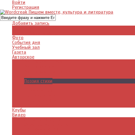
Войти
Регистрация
Добавить запись
Добавить видео
Добавить фото
Фото
События дня
Учебный зал
Газета
Авторское
Авторская поэзия
Авторский юмор
Авторское для детей
Журналы
Поэзия стихи
Проза, книги
Драматургия
Детские книги
Цитаты из книг
Что почитать
Клубы
Видео
Отдых для души
Учебные материалы
Детский уголок
Прямая речь