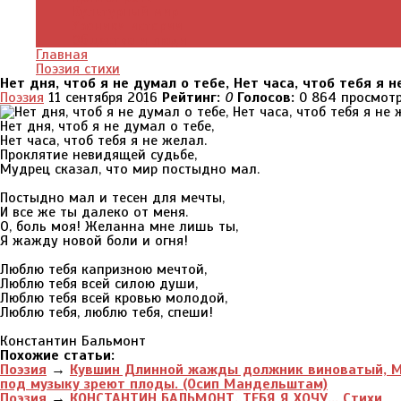
Культурный мир
Хроники истории
Общество и люди
Главная
Поэзия стихи
Нет дня, чтоб я не думал о тебе, Нет часа, чтоб тебя я н
Поэзия
11 сентября 2016
Рейтинг:
0
Голосов:
0
864 просмот
Нет дня, чтоб я не думал о тебе,
Нет часа, чтоб тебя я не желал.
Проклятие невидящей судьбе,
Мудрец сказал, что мир постыдно мал.
Постыдно мал и тесен для мечты,
И все же ты далеко от меня.
О, боль моя! Желанна мне лишь ты,
Я жажду новой боли и огня!
Люблю тебя капризною мечтой,
Люблю тебя всей силою души,
Люблю тебя всей кровью молодой,
Люблю тебя, люблю тебя, спеши!
Константин Бальмонт
Похожие статьи:
Поэзия
→
Кувшин Длинной жажды должник виноватый, Му
под музыку зреют плоды. (Осип Мандельштам)
Поэзия
→
КОНСТАНТИН БАЛЬМОНТ. ТЕБЯ Я ХОЧУ... Стихи