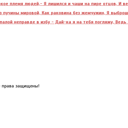
кое племя людей,- Я лишился и чаши на пире отцов, И ве
из пучины мировой, Как раковина без жемчужин, Я выброш
алой неправде в избу - Дай-ка я на тебя погляжу, Ведь
 права защищены!