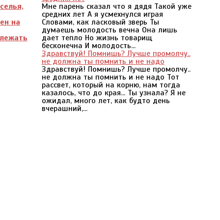
селья,
Мне парень сказал что я дядя Такой уже
средних лет А я усмехнулся играя
ен на
Словами, как ласковый зверь Ты
думаешь молодость вечна Она лишь
 лежать
дает тепло Но жизнь товарищ
бесконечна И молодость...
Здравствуй! Помнишь? Лучше промолчу..
не должна ты помнить и не надо
Здравствуй! Помнишь? Лучше промолчу..
не должна ты помнить и не надо Тот
рассвет, который на корню, нам тогда
казалось, что до края... Ты узнала? Я не
ожидал, много лет, как будто день
вчерашний,...