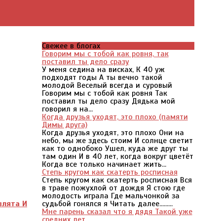
Свежее в блогах
Говорим мы с тобой как ровня, так
поставил ты дело сразу
У меня седина на висках, К 40 уж
подходят годы А ты вечно такой
молодой Веселый всегда и суровый
Говорим мы с тобой как ровня Так
поставил ты дело сразу Дядька мой
говорил я на...
Когда друзья уходят, это плохо (памяти
Димы друга)
Когда друзья уходят, это плохо Они на
небо, мы же здесь стоим И солнце светит
как то однобоко Ушел, куда же друг ты
там один И в 40 лет, когда вокруг цветёт
Когда все только начинает жить...
Степь кругом как скатерть росписная
Степь кругом как скатерть росписная Вся
в траве пожухлой от дождя Я стою где
молодость играла Где мальчонкой за
злята И
судьбой гонялся я Читать далее.........
Мне парень сказал что я дядя Такой уже
средних лет