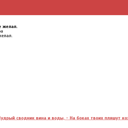
е желал.
ра
дрый сводник вина и воды, - На боках твоих пляшут ко