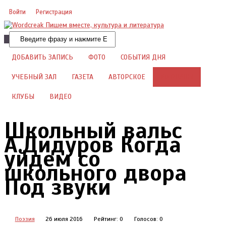
Проза, книги
Учебные материалы
Войти
Регистрация
Драматургия
Детский уголок
Добавить видео
Авторская поэзия
Детские книги
Прямая речь
Гла
ДОБАВИТЬ ЗАПИСЬ
ФОТО
СОБЫТИЯ ДНЯ
Добавить фото
Авторский юмор
Цитаты из книг
Культурный мир
УЧЕБНЫЙ ЗАЛ
ГАЗЕТА
АВТОРСКОЕ
ЖУРНАЛЫ
Авторское для детей
Что почитать
Хроники истории
Поэ
КЛУБЫ
ВИДЕО
Общество и люди
стих
Школьный вальс
А.Дидуров Когда
уйдем со
школьного двора
Под звуки
Поэзия
26 июля 2016
Рейтинг:
0
Голосов:
0