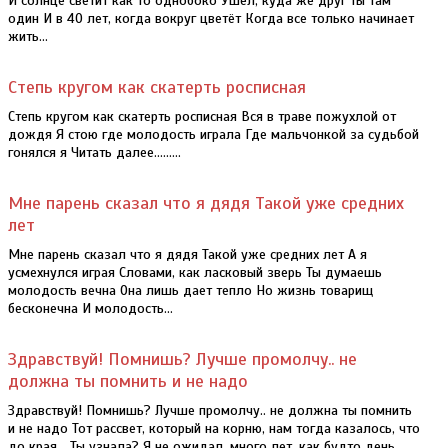
И солнце светит как то однобоко Ушел, куда же друг ты там
один И в 40 лет, когда вокруг цветёт Когда все только начинает
жить...
Степь кругом как скатерть росписная
Степь кругом как скатерть росписная Вся в траве пожухлой от
дождя Я стою где молодость играла Где мальчонкой за судьбой
гонялся я Читать далее.........
Мне парень сказал что я дядя Такой уже средних
лет
Мне парень сказал что я дядя Такой уже средних лет А я
усмехнулся играя Словами, как ласковый зверь Ты думаешь
молодость вечна Она лишь дает тепло Но жизнь товарищ
бесконечна И молодость...
Здравствуй! Помнишь? Лучше промолчу.. не
должна ты помнить и не надо
Здравствуй! Помнишь? Лучше промолчу.. не должна ты помнить
и не надо Тот рассвет, который на корню, нам тогда казалось, что
до края... Ты узнала? Я не ожидал, много лет, как будто день