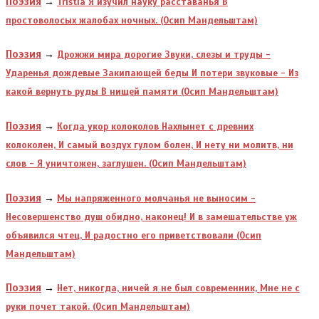
Поэзия
→
Tristia Я изучил науку расставанья В
простоволосых жалобах ночных. (Осип Мандельштам)
Поэзия
→
Дрожжи мира дорогие Звуки, слезы и труды -
Ударенья дождевые Закипающей беды И потери звуковые - Из
какой вернуть руды В нищей памяти (Осип Мандельштам)
Поэзия
→
Когда укор колоколов Нахлынет с древних
колоколен, И самый воздух гулом болен, И нету ни молитв, ни
слов - Я уничтожен, заглушен. (Осип Мандельштам)
Поэзия
→
Мы напряженного молчанья не выносим -
Несовершенство душ обидно, наконец! И в замешательстве уж
объявился чтец, И радостно его приветствовали (Осип
Мандельштам)
Поэзия
→
Нет, никогда, ничей я не был современник, Мне не с
руки почет такой. (Осип Мандельштам)