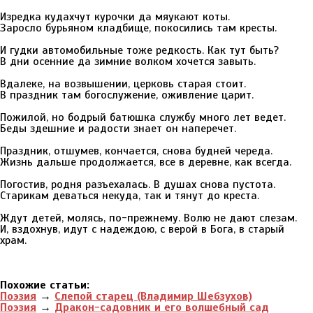
Изредка кудахчут курочки да мяукают коты.
Заросло бурьяном кладбище, покосились там кресты.
И гудки автомобильные тоже редкость. Как тут быть?
В дни осенние да зимние волком хочется завыть.
Вдалеке, на возвышении, церковь старая стоит.
В праздник там богослужение, оживление царит.
Пожилой, но бодрый батюшка службу много лет ведет.
Беды здешние и радости знает он наперечет.
Праздник, отшумев, кончается, снова будней череда.
Жизнь дальше продолжается, все в деревне, как всегда.
Погостив, родня разъехалась. В душах снова пустота.
Старикам деваться некуда, так и тянут до креста.
Ждут детей, молясь, по-прежнему. Волю не дают слезам.
И, вздохнув, идут с надеждою, с верой в Бога, в старый
храм.
Похожие статьи:
Поэзия
→
Слепой старец (Владимир Шебзухов)
Поэзия
→
Дракон-садовник и его волшебный сад