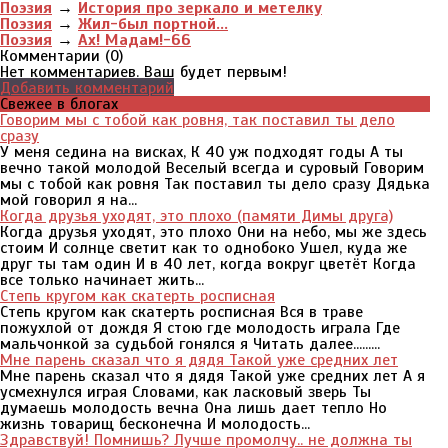
Поэзия
→
История про зеркало и метелку
Поэзия
→
Жил-был портной...
Поэзия
→
Ах! Мадам!-66
Комментарии (
0
)
Нет комментариев. Ваш будет первым!
Добавить комментарий
Свежее в блогах
Говорим мы с тобой как ровня, так поставил ты дело
сразу
У меня седина на висках, К 40 уж подходят годы А ты
вечно такой молодой Веселый всегда и суровый Говорим
мы с тобой как ровня Так поставил ты дело сразу Дядька
мой говорил я на...
Когда друзья уходят, это плохо (памяти Димы друга)
Когда друзья уходят, это плохо Они на небо, мы же здесь
стоим И солнце светит как то однобоко Ушел, куда же
друг ты там один И в 40 лет, когда вокруг цветёт Когда
все только начинает жить...
Степь кругом как скатерть росписная
Степь кругом как скатерть росписная Вся в траве
пожухлой от дождя Я стою где молодость играла Где
мальчонкой за судьбой гонялся я Читать далее.........
Мне парень сказал что я дядя Такой уже средних лет
Мне парень сказал что я дядя Такой уже средних лет А я
усмехнулся играя Словами, как ласковый зверь Ты
думаешь молодость вечна Она лишь дает тепло Но
жизнь товарищ бесконечна И молодость...
Здравствуй! Помнишь? Лучше промолчу.. не должна ты