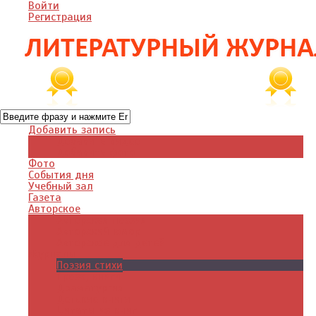
Войти
Регистрация
Добавить запись
Добавить видео
Добавить фото
Фото
События дня
Учебный зал
Газета
Авторское
Авторская поэзия
Авторский юмор
Авторское для детей
Журналы
Поэзия стихи
Проза, книги
Драматургия
Детские книги
Цитаты из книг