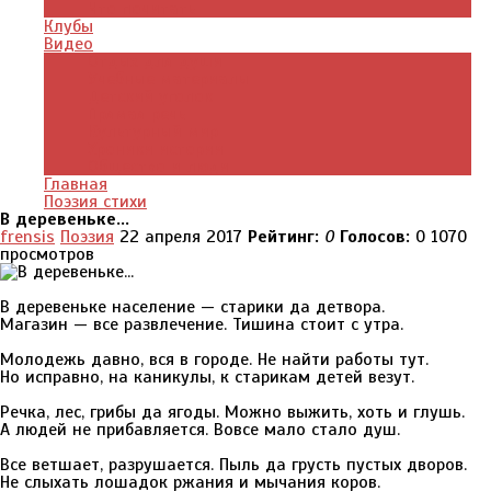
Что почитать
Клубы
Видео
Отдых для души
Учебные материалы
Детский уголок
Прямая речь
Культурный мир
Хроники истории
Общество и люди
Главная
Поэзия стихи
В деревеньке...
frensis
Поэзия
22 апреля 2017
Рейтинг:
0
Голосов:
0
1070
просмотров
В деревеньке население — старики да детвора.
Магазин — все развлечение. Тишина стоит с утра.
Молодежь давно, вся в городе. Не найти работы тут.
Но исправно, на каникулы, к старикам детей везут.
Речка, лес, грибы да ягоды. Можно выжить, хоть и глушь.
А людей не прибавляется. Вовсе мало стало душ.
Все ветшает, разрушается. Пыль да грусть пустых дворов.
Не слыхать лошадок ржания и мычания коров.