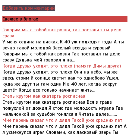
Добавить комментарий
Свежее в блогах
Говорим мы с тобой как ровня, так поставил ты дело
сразу
У меня седина на висках, К 40 уж подходят годы А ты
вечно такой молодой Веселый всегда и суровый
Говорим мы с тобой как ровня Так поставил ты дело
сразу Дядька мой говорил я на...
Когда друзья уходят, это плохо (памяти Димы друга)
Когда друзья уходят, это плохо Они на небо, мы же
здесь стоим И солнце светит как то однобоко Ушел,
куда же друг ты там один И в 40 лет, когда вокруг
цветёт Когда все только начинает жить...
Степь кругом как скатерть росписная
Степь кругом как скатерть росписная Вся в траве
пожухлой от дождя Я стою где молодость играла Где
мальчонкой за судьбой гонялся я Читать далее.........
Мне парень сказал что я дядя Такой уже средних лет
Мне парень сказал что я дядя Такой уже средних лет А
я усмехнулся играя Словами, как ласковый зверь Ты