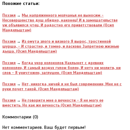
Похожие статьи:
Поэзия
→
Мы напряженного молчанья не выносим -
Несовершенство душ обидно, наконец! И в замешательстве
уж объявился чтец, И радостно его приветствовали (Осип
Мандельштам)
Поэзия
→
Из омута злого и вязкого Я вырос, тростинкой
шурша, - И страстно, и томно, и ласково Запретною жизнью
дыша. (Осип Мандельштам)
Поэзия
→
Когда укор колоколов Нахлынет с древних
колоколен, И самый воздух гулом болен, И нету ни молитв, ни
слов - Я уничтожен, заглушен. (Осип Мандельштам)
Поэзия
→
Нет, никогда, ничей я не был современник, Мне не с
руки почет такой. (Осип Мандельштам)
Поэзия
→
Не говорите мне о вечности - Я не могу ее
вместить. Но как же вечность (Осип Мандельштам)
Комментарии (
0
)
Нет комментариев. Ваш будет первым!