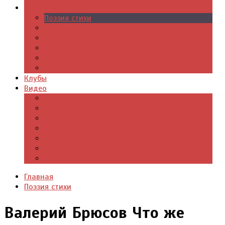
Журналы
Поэзия стихи
Проза, книги
Драматургия
Детские книги
Цитаты из книг
Что почитать
Клубы
Видео
Отдых для души
Учебные материалы
Детский уголок
Прямая речь
Культурный мир
Хроники истории
Общество и люди
Главная
Поэзия стихи
Валерий Брюсов Что же