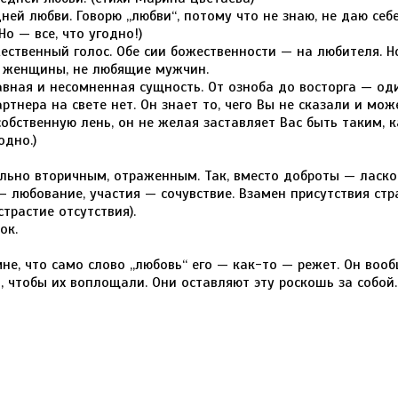
ней любви. Говорю „любви“, потому что не знаю, не даю себ
Но — все, что угодно!)
ственный голос. Обе сии божественности — на любителя. Н
е женщины, не любящие мужчин.
авная и несомненная сущность. От озноба до восторга — од
артнера на свете нет. Он знает то, чего Вы не сказали и мож
собственную лень, он не желая заставляет Вас быть таким, 
одно.)
льно вторичным, отраженным. Так, вместо доброты — ласко
 любование, участия — сочувствие. Взамен присутствия стр
трастие отсутствия).
ок.
не, что само слово „любовь“ его — как-то — режет. Он воо
т, чтобы их воплощали. Они оставляют эту роскошь за собой.