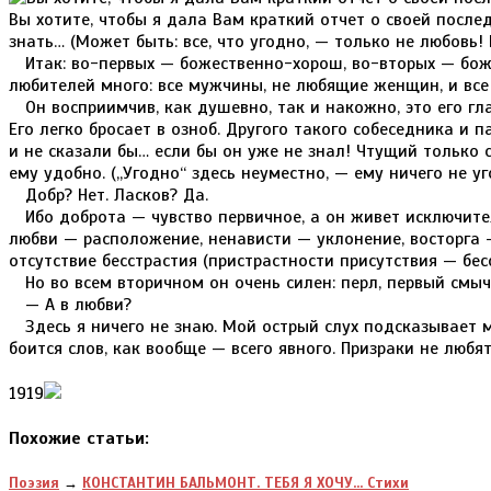
Вы хотите, чтобы я дала Вам краткий отчет о своей послед
знать… (Может быть: все, что угодно, — только не любовь! 
Итак: во-первых — божественно-хорош, во-вторых — боже
любителей много: все мужчины, не любящие женщин, и вс
Он восприимчив, как душевно, так и накожно, это его гл
Его легко бросает в озноб. Другого такого собеседника и п
и не сказали бы… если бы он уже не знал! Чтущий только 
ему удобно. („Угодно“ здесь неуместно, — ему ничего не уг
Добр? Нет. Ласков? Да.
Ибо доброта — чувство первичное, а он живет исключите
любви — расположение, ненависти — уклонение, восторга —
отсутствие бесстрастия (пристрастности присутствия — бесс
Но во всем вторичном он очень силен: перл, первый смыч
— А в любви?
Здесь я ничего не знаю. Мой острый слух подсказывает м
боится слов, как вообще — всего явного. Призраки не любя
1919
Похожие статьи:
Поэзия
→
КОНСТАНТИН БАЛЬМОНТ. ТЕБЯ Я ХОЧУ... Стихи