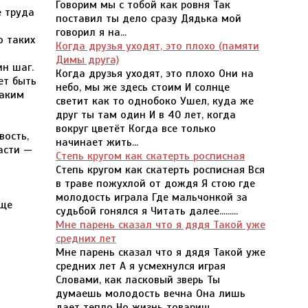
Говорим мы с тобой как ровня Так
е труда
поставил ты дело сразу Дядька мой
говорил я на...
о таких
Когда друзья уходят, это плохо (памяти
Димы друга)
ин шаг.
Когда друзья уходят, это плохо Они на
ет быть
небо, мы же здесь стоим И солнце
каким
светит как то однобоко Ушел, куда же
друг ты там один И в 40 лет, когда
вокруг цветёт Когда все только
вость,
начинает жить...
асти —
Степь кругом как скатерть росписная
Степь кругом как скатерть росписная Вся
в траве пожухлой от дождя Я стою где
молодость играла Где мальчонкой за
бще
судьбой гонялся я Читать далее.........
Мне парень сказал что я дядя Такой уже
средних лет
Мне парень сказал что я дядя Такой уже
средних лет А я усмехнулся играя
Словами, как ласковый зверь Ты
думаешь молодость вечна Она лишь
дает тепло Но жизнь товарищ