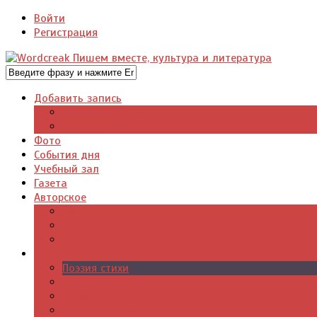
Войти
Регистрация
Добавить запись
Добавить видео
Добавить фото
Фото
События дня
Учебный зал
Газета
Авторское
Авторская поэзия
Авторский юмор
Авторское для детей
Журналы
Поэзия стихи
Проза, книги
Драматургия
Детские книги