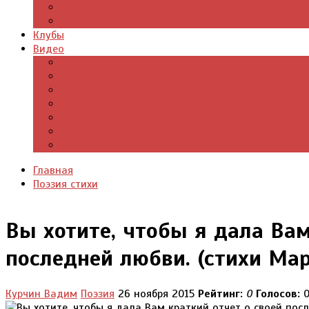
Цитаты из книг
Что почитать
Клубы
Видео
Отдых для души
Учебные материалы
Детский уголок
Прямая речь
Культурный мир
Хроники истории
Общество и люди
Главная
Поэзия стихи
Вы хотите, чтобы я дала Вам
последней любви. (стихи Ма
Курчин Вадим
Поэзия
26 ноября 2015
Рейтинг:
0
Голосов: